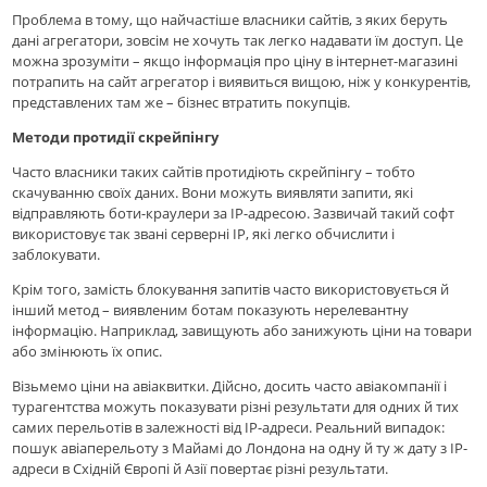
Проблема в тому, що найчастіше власники сайтів, з яких беруть
дані агрегатори, зовсім не хочуть так легко надавати їм доступ. Це
можна зрозуміти – якщо інформація про ціну в інтернет-магазині
потрапить на сайт агрегатор і виявиться вищою, ніж у конкурентів,
представлених там же – бізнес втратить покупців.
Методи протидії скрейпінгу
Часто власники таких сайтів протидіють скрейпінгу – тобто
скачуванню своїх даних. Вони можуть виявляти запити, які
відправляють боти-краулери за IP-адресою. Зазвичай такий софт
використовує так звані серверні IP, які легко обчислити і
заблокувати.
Крім того, замість блокування запитів часто використовується й
інший метод – виявленим ботам показують нерелевантну
інформацію. Наприклад, завищують або занижують ціни на товари
або змінюють їх опис.
Вiзьмемо ціни на авіаквитки. Дійсно, досить часто авіакомпанії і
турагентства можуть показувати різні результати для одних й тих
самих перельотів в залежності від IP-адреси. Реальний випадок:
пошук авіаперельоту з Майамі до Лондона на одну й ту ж дату з IP-
адреси в Східній Європі й Азії повертає різні результати.