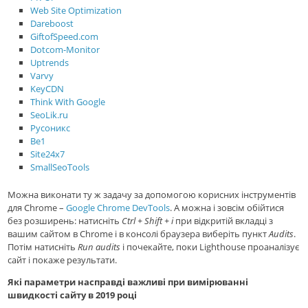
Web Site Optimization
Dareboost
GiftofSpeed.com
Dotcom-Monitor
Uptrends
Varvy
KeyCDN
Think With Google
SeoLik.ru
Русоникс
Be1
Site24x7
SmallSeoTools
Можна виконати ту ж задачу за допомогою корисних інструментів
для Chrome –
Google Chrome DevTools
. А можна і зовсім обійтися
без розширень: натисніть
Ctrl + Shift + i
при відкритій вкладці з
вашим сайтом в Chrome і в консолі браузера виберіть пункт
Audits
.
Потім натисніть
Run audits
і почекайте, поки Lighthouse проаналізує
сайт і покаже результати.
Які параметри насправді важливі при вимірюванні
швидкості сайту в 2019 році