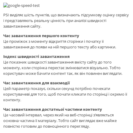
PSI виділяє шість пунктів, що визначають підсумкову оцінку сервісу
і представляють реальну цінність при аналізі швидкості
завантаження сайту.
Час завантаження першого контенту
Це проміжок з моменту відкриття сторінки і початку її
завантаження до появи на ній першого тексту або картинки.
Індекс швидкості завантаження
Це показник швидкості завантаження вмісту сайту до того
моменту, коли сторінка перестає змінюватися візуально. Тобто
користувач може бачити контент так, як він повинен виглядати.
Час завантаження для взаємодії
Цей параметр показує, скільки секунд потрібно почекати
користувачеві для того, щоб почати кликати по сторінці і окремо її
контенту.
Час завантаження достатньої частини контенту
Це часовий інтервал, через який на веб-сторінці з’являється
основна частина її матеріалу. Тобто сайт виглядає вже майже
повністю готовим до повноцінного перегляду.