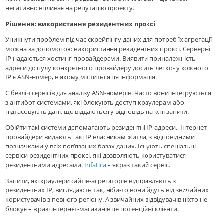
негативно впливає на репутацію проекту.
Рішення: використання резидентних проксі
Уникнути проблем пiд час скрейпінгу даних для потреб їх агрегації
можна за допомогою використання резидентних проксі. Cервернi
IP надаються хостинг-провайдерами. Виявити приналежність
адреси до пулу конкретного провайдеру досить легко- у кожного
IP є ASN-номер, в якому міститься ця інформація.
Є безліч сервісів для аналізу ASN-номерів. Часто вони інтегруються
з антибот-системами, які блокують доступ краулерам або
підтасовують дані, що віддаються у відповідь на їхні запити.
Обійти такі системи допомагають резидентні IP-адреси. Iнтернет-
провайдери видають такі IP власникам житла, з відповідними
позначками у всіх пов’язаних базах даних. Існують спеціальні
сервіси резидентних проксі, якi дозволяють користуватися
резидентними адресами.
Infatica
– якраз такий сервіс.
Запити, які краулери сайтів-агрегаторів відправляють з
резидентних IP, виглядають так, ніби-то вони йдуть від звичайних
користувачів з певного регіону. А звичайних відвідувачів ніхто не
блокує – в разі інтернет-магазинів це потенційні клієнти.