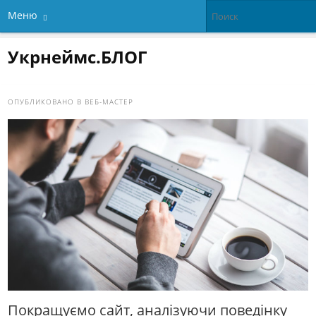
Меню
Укрнеймс.БЛОГ
ОПУБЛИКОВАНО В
ВЕБ-МАСТЕР
Покращуємо сайт, аналiзуючи поведінку