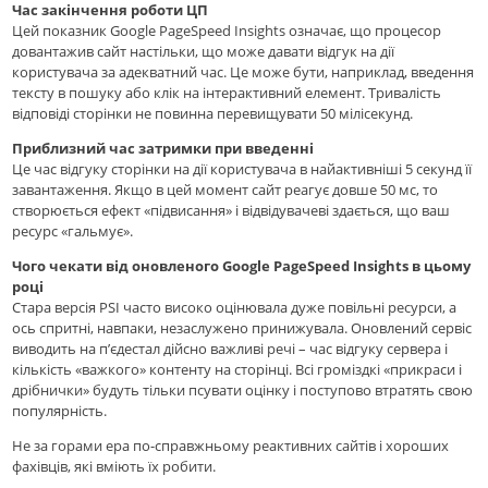
Час закінчення роботи ЦП
Цей показник Google PageSpeed ​​Insights означає, що процесор
довантажив сайт настiльки, що може давати відгук на дії
користувача за адекватний час. Це може бути, наприклад, введення
тексту в пошуку або клік на інтерактивний елемент. Тривалість
відповіді сторінки не повинна перевищувати 50 мілісекунд.
Приблизний час затримки при введенні
Це час відгуку сторінки на дії користувача в найактивніші 5 секунд її
завантаження. Якщо в цей момент сайт реагує довше 50 мс, то
створюється ефект «підвисання» і відвідувачеві здається, що ваш
ресурс «гальмує».
Чого чекати від оновленого Google PageSpeed ​​Insights в цьому
році
Стара версія PSI часто високо оцінювала дуже повільні ресурси, а
ось спритні, навпаки, незаслужено принижувала. Оновлений сервіс
виводить на п’єдестал дійсно важливі речі – час відгуку сервера і
кількість «важкого» контенту на сторінці. Всі громіздкі «прикраси і
дрібнички» будуть тільки псувати оцінку і поступово втратять свою
популярність.
Не за горами ера по-справжньому реактивних сайтів і хороших
фахівців, які вміють їх робити.