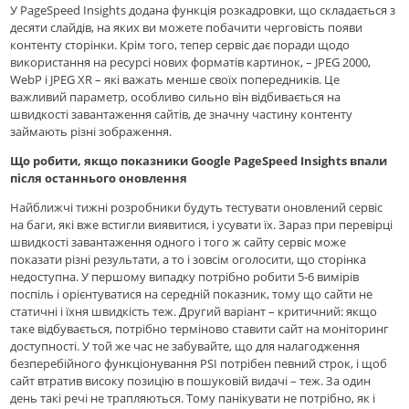
У PageSpeed ​​Insights додана функція розкадровки, що складається з
десяти слайдів, на яких ви можете побачити черговість появи
контенту сторінки. Крім того, тепер сервіс дає поради щодо
використання на ресурсі нових форматів картинок, – JPEG 2000,
WebP і JPEG XR – які важать менше своїх попередників. Це
важливий параметр, особливо сильно він відбивається на
швидкості завантаження сайтів, де значну частину контенту
займають різні зображення.
Що робити, якщо показники Google PageSpeed ​​Insights впали
після останнього оновлення
Найближчі тижні розробники будуть тестувати оновлений сервіс
на баги, які вже встигли виявитися, і усувати їх. Зараз при перевірці
швидкості завантаження одного і того ж сайту сервіс може
показати різні результати, а то і зовсім оголосити, що сторінка
недоступна. У першому випадку потрібно робити 5-6 вимірів
поспіль і орієнтуватися на середній показник, тому що сайти не
статичні і їхня швидкість теж. Другий варіант – критичний: якщо
таке відбувається, потрібно терміново ставити сайт на моніторинг
доступності. У той же час не забувайте, що для налагодження
безперебійного функціонування PSI потрібен певний строк, і щоб
сайт втратив високу позицію в пошуковій видачі – теж. За один
день такі речі не трапляються. Тому панікувати не потрібно, як і