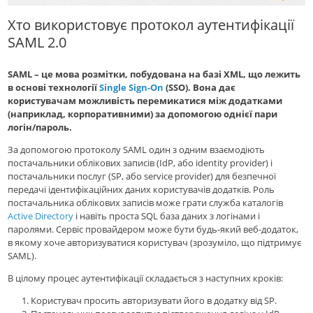
Хто використовує протокол аутентифікації
SAML 2.0
SAML – це мова розмітки, побудована на базі XML, що лежить
в основі технології
Single Sign-On
(SSO). Вона дає
користувачам можливість перемикатися між додатками
(наприклад, корпоративними) за допомогою однієї пари
логін/пароль.
За допомогою протоколу SAML один з одним взаємодіють
постачальники облікових записів (IdP, або identity provider) і
постачальники послуг (SP, або service provider) для безпечної
передачі ідентифікаційних даних користувачів додатків. Роль
постачальника облікових записів може грати служба каталогів
Active Directory
і навіть проста SQL база даних з логінами і
паролями. Сервіс провайдером може бути будь-який веб-додаток,
в якому хоче авторизуватися користувач (зрозуміло, що підтримує
SAML).
В цілому процес аутентифікації складається з наступних кроків:
Користувач просить авторизувати його в додатку від SP.