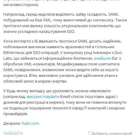
негативні сторони.
Наприклад, серед недоліків виділяють зайву складність. SAML
побудований на базі XML, тому вимогливий до синтаксису. Також
протокол має велику кількість опціональних компонентів, що
значно ускладнює налаштування SSO.
Хоча експерти з ІБ вважають протокол SAML досить надійним,
побоювання викликає наявність вразливостей в готельних
бібліотеках для SSO-операцій. У минулому році інженери з Duo
Labs, що займається інформаційною безпекою,
знайшли
баг з
обробкою XML-коментарів. Модифікувавши поле username в
SAML-повідомленні, зловмисник може видати себе за іншого
користувача. Втім, важливою умовою для здійснення атаки є
обліковий запис в мережі жертви.
У будь-якому випадку цю уразливість можна нівелювати
(наприклад,
використовувати
білий список поштових адрес і
доменів для реєстрації в мережі), тому вона не повинна вплинути
на подальше поширення технології серед ІТ-компаній і хмарних
провайдерів.
Джерело:
habr.com
16/08/2019
Добавить комментарий