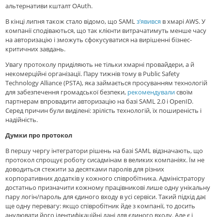
альтернативи кшталт OAuth.
В кінці липня також стало відомо, що SAML
з’явився
в хмарі AWS. У
компанії сподіваються, що так клієнти витрачатимуть менше часу
на авторизацію і зможуть сфокусуватися на вирішенні бізнес-
критичних завдань.
Увагу протоколу приділяють не тільки хмарні провайдери, а й
некомерційні організації. Пару тижнів тому в Public Safety
Technology Alliance (PSTA), яка займається просуванням технологій
для забезпечення громадської безпеки,
рекомендували
своїм
партнерам впровадити авторизацію на базі SAML 2.0 і OpenID.
Серед причин були виділені: зрілість технологій, їх поширеність і
надійність.
Думки про протокол
В першу чергу інтегратори рішень на базі SAML відзначають, що
протокол спрощує роботу сисадмінам в великих компаніях. Їм не
доводиться стежити за десятками паролів для різних
корпоративних додатків у кожного співробітника. Адміністратору
достатньо призначити кожному працівникові лише одну унікальну
пару логін/пароль для єдиного входу в усі сервіси. Такий підхід дає
ще одну перевагу: якщо співробітник йде з компанії, то досить
анулювати його ідентифікаційні дані для єдиного входу. Але є і