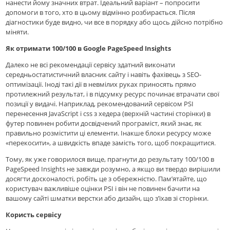
нанести йому значних втрат. Ідеальний варіант – попросити
допомоги в того, хто в цьому відмінно розбирається. Після
діагностики буде видно, чи все в порядку або щось дійсно потрібно
міняти.
Як отримати 100/100 в Google PageSpeed ​​Insights
Далеко не всі рекомендації сервісу здатний виконати
середньостатистичний власник сайту і навіть фахівець з SEO-
оптимізації. Іноді такі дії в невмілих руках приносять прямо
протилежний результат, і в підсумку ресурс починає втрачати свої
позиції у видачі. Наприклад, рекомендований сервісом PSI
перенесення JavaScript і css з хедера (верхній частині сторінки) в
футер повинен робити досвідчений програміст, який знає, як
правильно розмістити ці елементи. Інакше блоки ресурсу може
«перекосити», а швидкість впаде замість того, щоб покращитися.
Тому, як уже говорилося вище, прагнути до результату 100/100 в
PageSpeed ​​Insights не завжди розумно, а якщо ви твердо вирішили
досягти досконалості, робіть це з обережністю. Пам’ятайте, що
користувач важливіше оцінки PSI і він не повинен бачити на
вашому сайті шматки верстки або дизайн, що з’їхав зі сторінки.
Користь сервісу