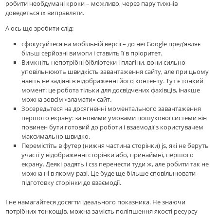
робити необдумані кроки – можливо, через пару тижнів
доведеться їх виправляти.
А ось що зробити слід:
сфокусуйтеся на мобільній версії – до неї Google пред’являє
більш серйозні вимоги і ставить її в пріоритет.
Вимкніть непотрібні бібліотеки і плагіни, вони сильно
уповільнюють швидкість завантаження сайту, але при цьому
навіть не задіяні в відображенні його контенту. Тут є тонкий
момент: це робота тільки для досвідчених фахівців, інакше
можна зовсім «зламати» сайт.
Зосередьтеся на досягненні моментального завантаження
першого екрану: за новими умовами пошукової системи він
повинен бути готовий до роботи і взаємодії з користувачем
максимально швидко.
Перемістіть в футер (нижня частина сторінки) js, які не беруть
участі у відображенні сторінки або, принаймні, першого
екрану. Деякі радять і css перенести туди ж, але робити так не
можна ні в якому разі. Це буде ще більше сповільнювати
підготовку сторінки до взаємодії.
І не намагайтеся досягти ідеального показника. Не знаючи
потрібних тонкощів, можна замість поліпшення якості ресурсу