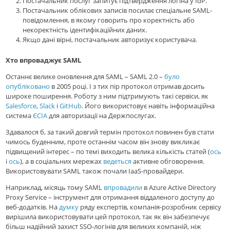
Постачальник послуг запитує підтвердження логіна у IdP.
Постачальник облікових записів посилає спеціальне SAML-
повідомлення, в якому говорить про коректність або
некоректність ідентифікаційних даних.
Якщо дані вірні, постачальник авторизує користувача.
Хто впроваджує SAML
Останнє велике оновлення для SAML – SAML 2.0 –
було
опубліковано
в 2005 році. І з тих пір протокол отримав досить
широке поширення. Роботу з ним підтримують такі сервіси, як
Salesforce
,
Slack
і
GitHub
. Його використовує навіть інформаційна
система
ЄСІА
для авторизації на Держпослугах.
Здавалося б, за такий довгий термін протокол повинен був стати
чимось буденним, проте останнім часом він знову викликає
підвищений інтерес – по темі виходить велика кількість статей (
ось
і
ось
), а в соціальних мережах
ведеться
активне обговорення.
Використовувати SAML також почали IaaS-провайдери.
Наприклад, місяць тому SAML
впровадили
в Azure Active Directory
Proxy Service – інструмент для отримання віддаленого доступу до
веб-додатків. На
думку
ряду експертів, компанія-розробник сервісу
вирішила використовувати цей протокол, так як він забезпечує
більш надійний захист SSO-логінів для великих компаній, ніж