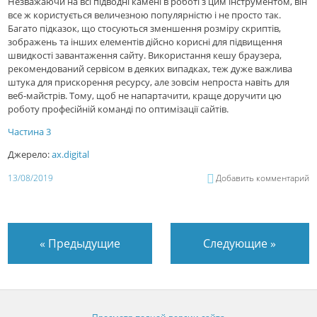
Незважаючи на всі підводні камені в роботі з цим інструментом, він
все ж користується величезною популярністю і не просто так.
Багато підказок, що стосуються зменшення розміру скриптів,
зображень та інших елементів дійсно корисні для підвищення
швидкості завантаження сайту. Використання кешу браузера,
рекомендований сервісом в деяких випадках, теж дуже важлива
штука для прискорення ресурсу, але зовсім непроста навіть для
веб-майстрів. Тому, щоб не напартачити, краще доручити цю
роботу професійній команді по оптимізації сайтів.
Частина 3
Джерело:
ax.digital
13/08/2019
Добавить комментарий
«
Предыдущие
Следующие
»