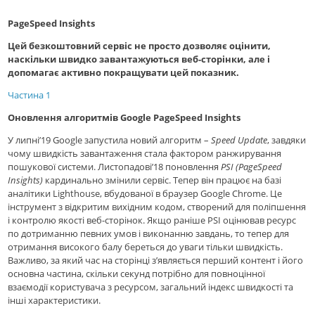
PageSpeed ​​Insights
Цей безкоштовний сервіс не просто дозволяє оцінити,
наскільки швидко завантажуються веб-сторінки, але і
допомагає активно покращувати цей показник.
Частина 1
Оновлення алгоритмів Google PageSpeed ​​Insights
У липні’19 Google запустила новий алгоритм –
Speed ​​Update
, завдяки
чому швидкість завантаження стала фактором ранжирування
пошукової системи. Листопадові’18 поновлення
PSI (PageSpeed ​​
Insights)
кардинально змінили сервіс. Тепер він працює на базі
аналітики Lighthouse, вбудованої в браузер Google Chrome. Це
інструмент з відкритим вихідним кодом, створений для поліпшення
і контролю якості веб-сторінок. Якщо раніше PSI оцінював ресурс
по дотриманню певних умов і виконанню завдань, то тепер для
отримання високого балу береться до уваги тільки швидкість.
Важливо, за який час на сторінці з’являється перший контент і його
основна частина, скільки секунд потрібно для повноцінної
взаємодії користувача з ресурсом, загальний індекс швидкості та
інші характеристики.