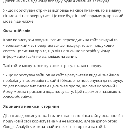
Довжина кліка в даному випадку буде 4 хвилини 37 секунд.
Якщо користувач отримає відповідь на своє питання, то в видачу
він може і не повернутися. Це вже буде інший параметр, про який
мова піде нижче.
Останній клік
Коли користувач вводить запит, переходить на сайт з видачі та
через деякий час повертається до пошуку, то для пошукових
систем це сигнал про те, що він не знайшов потрібну йому
інформацію і сайт не відповідає на запит.
Такі сайти можуть знижуватися в результатах пошуку.
Якщо користувач зайшов на сайт з результатів видачі, знайшов
необхідну інформацію на сайті і більше не повернувся до пошуку,
то для пошукових систем це сигнал про те, що сайт корисний і
йому можна присвоїти додаткову вагу. Цей параметр називають
останнім кліком.
Як знайти неякісні сторінки
Дізнатися довжину кліка і то, чи є наша сторінка сайту останньої в
пошуковій сесії користувача ми не можемо, але за допомогою
Google Analytics можна знайти неякісні сторінки на сайті.