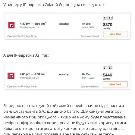
У випадку IP-адреси в Східній Європі ціна виглядає так:
А для IP-адреси з Азії так:
Як видно, ціна на один й той самий переліт значно відрізняється –
різниця становить $76, що дійсно багато. Для сайту-агрегатору
немає нічого гіршого цього – якщо на ньому буде представлена
невірна інформація, то користувачі не будуть ним користуватися.
Крім того, якщо на агрегаторi у конкретного товару одна ціна, а
при переході на сайт продавця вона змінюється – це також