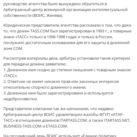
руководство агентства было вынуждено обратиться в
Арбитражный центр всемирной организации интеллектуальной
собственности (ВОИС, Женева).
Юридические представители агентства рассказали о том, что даже
то, что домен TASS.COM был зарегистрирован в 1993 г., а товарные
знаки «ТАСС» только в 1996-1998 годах и только в России,
послужило достаточным основанием для его защиты в доменной
зоне COM.
Рассмотрев материалы дела, арбитры установили такие критерии
для передачи домена заявителю:
1. Доменное имя сходно до степени смешения с товарным знаком
«ТАСС»;
2. Ответчик не имеет никаких прав или законных интересов
относительно спорного доменного имени;
3. Доменное имя было зарегистрировано и используется
недобросовестно.
Представители компании так же напомнили, что недавно
Арбитражный центр ВОИС удовлетворил жалобы ФГУП «ИТАР-
ТАСС» в отношении доменов ITARTASS.COM, а также ITARTASS.NET,
BUSINESS-TASS.COM и ETASS.COM.
На сегодняшний день ВОИС использует «Единую политику