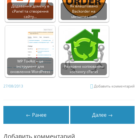
Додавання домену в
Як влаштовано
cPanel та створення
Backorder на
сайту…
ukrnames.com
WP Toolkit – це
інструмент для
Резервне копіювання
оновлення WordPress
хостингу cPanel
27/08/2013
Добавить комментарий
← Ранее
Далее →
Добавить комментарий