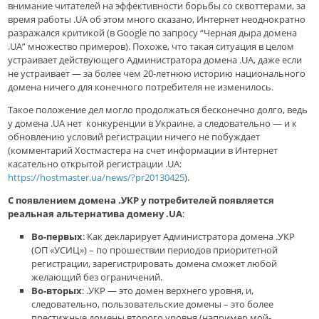
внимание читателей на эффективности борьбы со сквоттерами, за
время работы .UA об этом много сказано, Интернет неоднократно
разражался критикой (в Google по запросу “Черная дыра домена
.UA” множество примеров). Похоже, что такая ситуация в целом
устраивает действующего Администратора домена .UA, даже если
не устраивает — за более чем 20-летнюю историю национального
домена ничего для конечного потребителя не изменилось.
Такое положение дел могло продолжаться бесконечно долго, ведь
у домена .UA нет конкуренции в Украине, а следовательно — и к
обновлению условий регистрации ничего не побуждает
(комментарий Хостмастера на счет информации в Интернет
касательно открытой регистрации .UA:
https
://
hostmaster
.
ua
/
news
/?
pr
20130425
).
С появлением домена .УКР у потребителей появляется
реальная альтернатива домену .UA
:
Во-первых
: Как декларирует Администратора домена .УКР
(ОП «УСИЦ») – по прошествии периодов приоритетной
регистрации, зарегистрировать домена сможет любой
желающий без ограничений.
Во-вторых
: .УКР — это домен верхнего уровня, и,
следовательно, пользовательские домены – это более
престижные домены второго уровня (например мой-