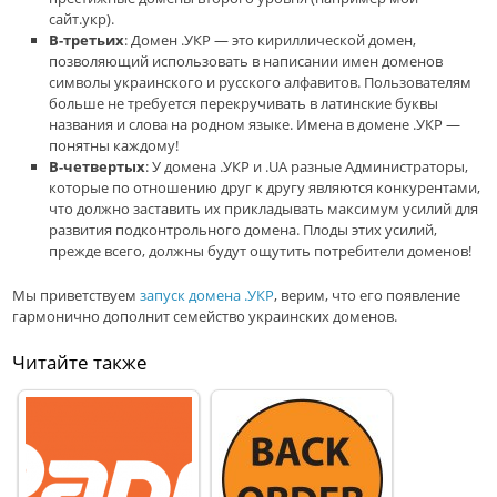
сайт.укр).
В-третьих
: Домен .УКР — это кириллической домен,
позволяющий использовать в написании имен доменов
символы украинского и русского алфавитов. Пользователям
больше не требуется перекручивать в латинские буквы
названия и слова на родном языке. Имена в домене .УКР —
понятны каждому!
В-четвертых
: У домена .УКР и .UA разные Администраторы,
которые по отношению друг к другу являются конкурентами,
что должно заставить их прикладывать максимум усилий для
развития подконтрольного домена. Плоды этих усилий,
прежде всего, должны будут ощутить потребители доменов!
Мы приветствуем
запуск домена .УКР
, верим, что его появление
гармонично дополнит семейство украинских доменов.
Читайте также