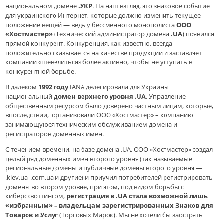
национальном домене
.УКР
. На наш взгляд, это знаковое событие
для украинского Интернет, которые должно изменить текущее
положение вещей — ведь у бессменного монополиста
ООО
«Хостмастер»
(Технический администратор домена
.UA
) появился
прямой конкурент. Конкуренция, как известно, всегда
положительно сказывается на качестве продукции и заставляет
компании «шевелиться» более активно, чтобы не уступать в
конкурентной борьбе.
В далеком
1992 году
IANA делегировала для Украины
национальный
домен верхнего уровня .UA
. Управление
общественным ресурсом было доверено частным лицам, которые,
впоследствии, организовали ООО «Хостмастер» – компанию
занимающуюся техническим обслуживанием домена и
регистраторов доменных имен.
С течением времени, на базе домена .UA, ООО «Хостмастер» создал
целый ряд доменных имен второго уровня (так называемые
региональные домены и публичные домены второго уровня —
.kiev.ua, .com.ua и другие) и приучил потребителей регистрировать
домены во втором уровне, при этом, под видом борьбы с
киберсквоттингом,
регистрация в .UA стала возможной лишь
«избранным» – владельцам зарегистрированных Знаков для
Товаров и Услуг
(Торговых Марок). Мы не хотели бы заострять