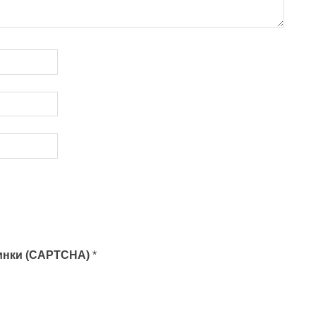
тинки (CAPTCHA)
*