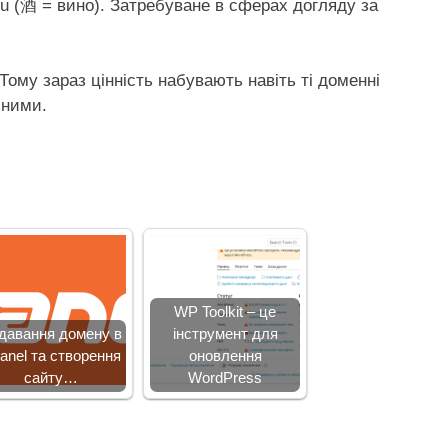
 Jiu (酒 = вино). Затребуване в сферах догляду за
 Тому зараз цінність набувають навіть ті доменні
бними.
WP Toolkit – це
давання домену в
інструмент для
anel та створення
оновлення
сайту…
WordPress