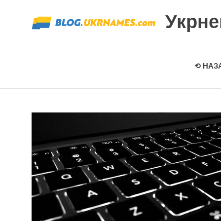
Перейти
Укрн
к
содержимому
⟲ НАЗ