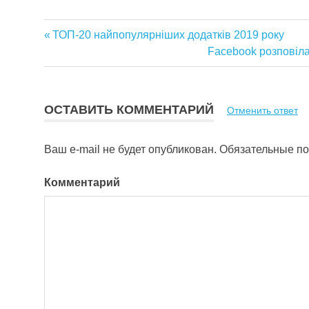
Предыдущая
ТОП-20 найпопулярніших додатків 2019 року
Навигация
запись:
Следующая
Facebook розповіла
запись:
по
записям
ОСТАВИТЬ КОММЕНТАРИЙ
Отменить ответ
Ваш e-mail не будет опубликован.
Обязательные п
Комментарий