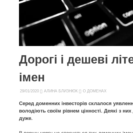
Дорогі і дешеві лі
імен
29/01/2020
АЛИНА БЛИЗНЮК
О ДОМЕНАХ
Серед доменних інвесторів склалося уявленн
володіють своїм рівнем цінності. Деякі з них
дуже.