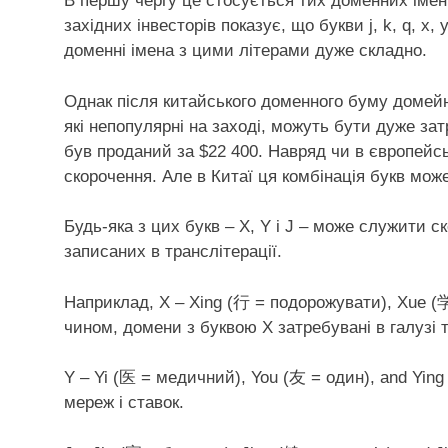
В першу чергу це стосується тих доменних імен
західних інвесторів показує, що букви j, k, q, x,
доменні імена з цими літерами дуже складно.
Однак після китайського доменного буму домейне
які непопулярні на заході, можуть бути дуже за
був проданий за $22 400. Навряд чи в європейс
скорочення. Але в Китаї ця комбінація букв мож
Будь-яка з цих букв – X, Y і J – може служити с
записаних в транслітерації.
Наприклад, X – Xing (行 = подорожувати), Xue (
чином, домени з буквою X затребувані в галузі ту
Y – Yi (医 = медичний), You (友 = один), and Yin
мереж і ставок.