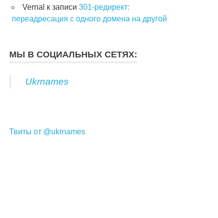
Vernal
к записи
301-редирект:
переадресация с одного домена на другой
МЫ В СОЦИАЛЬНЫХ СЕТЯХ:
Ukrnames
Твиты от @ukrnames