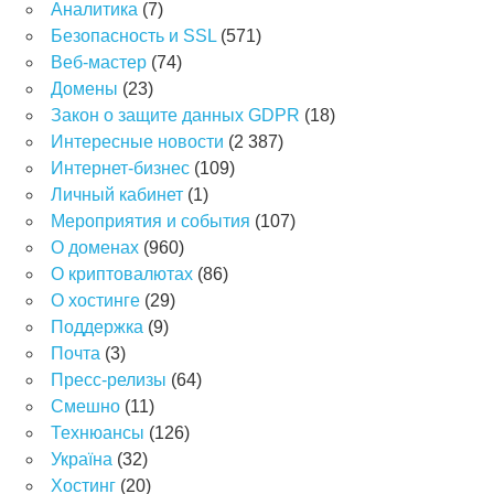
Аналитика
(7)
Безопасность и SSL
(571)
Веб-мастер
(74)
Домены
(23)
Закон о защите данных GDPR
(18)
Интересные новости
(2 387)
Интернет-бизнес
(109)
Личный кабинет
(1)
Мероприятия и события
(107)
О доменах
(960)
О криптовалютах
(86)
О хостинге
(29)
Поддержка
(9)
Почта
(3)
Пресс-релизы
(64)
Смешно
(11)
Технюансы
(126)
Україна
(32)
Хостинг
(20)