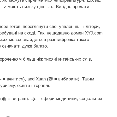
, які можуть сприйматися як абревіатури. Досвід
 y і z мають низьку цінність. Вигідно продати
ри готові переглянути свої уявлення. Ті літери,
требувані на сході. Так, нещодавно домен XYJ.com
ьких мовах знайдеться розшифровка такого
е означати дуже багато.
короченням більш ніж тисячі китайських слів,
学 = вчитися), and Xuan (选 = вибирати). Таким
ризму, освіти і торгівлі.
g (赢 = виграш). Це – сфери медицини, соціальних