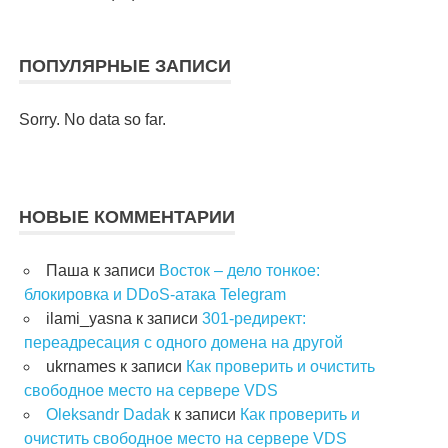
ПОПУЛЯРНЫЕ ЗАПИСИ
Sorry. No data so far.
НОВЫЕ КОММЕНТАРИИ
Паша
к записи
Восток – дело тонкое:
блокировка и DDoS-атака Telegram
ilami_yasna
к записи
301-редирект:
переадресация с одного домена на другой
ukrnames
к записи
Как проверить и очистить
свободное место на сервере VDS
Oleksandr Dadak
к записи
Как проверить и
очистить свободное место на сервере VDS