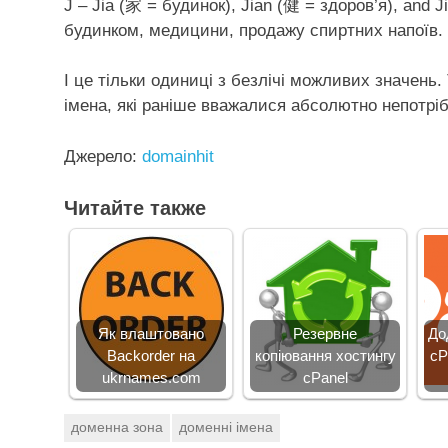
J – Jia (家 = будинок), Jian (健 = здоров’я), and
будинком, медицини, продажу спиртних напоїв.
І це тільки одиниці з безлічі можливих значень.
імена, які раніше вважалися абсолютно непотрі
Джерело:
domainhit
Читайте также
Як влаштовано
Резервне
До
Backorder на
копіювання хостингу
cP
ukrnames.com
cPanel
доменна зона
доменні імена