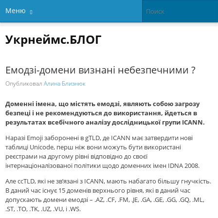
Меню
Укрнеймс.БЛОГ
Емодзі-домени визнані небезпечними ?
Опубликовал
Алина Близнюк
Доменні імена, що містять емодзі, являють собою загрозу
безпеці і не рекомендуються до використання, йдеться в
результатах всебічного аналізу дослідницької групи ICANN.
Наразі Emoji забороненi в gTLD, де ICANN має затвердити нові
таблиці Unicode, перш ніж вони можуть бути використані
реєстрами на другому рівні відповідно до своєї
інтернаціоналізованої політики щодо доменних імен IDNA 2008.
Але ccTLD, які не зв’язанi з ICANN, мають набагато більшу гнучкість.
В даний час існує 15 доменів верхнього рівня, які в даний час
допускають домени емодзі – .AZ, .CF, .FM, .JE, .GA, .GE, .GG, .GQ, .ML,
.ST, .TO, .TK, .UZ, .VU, і .WS.