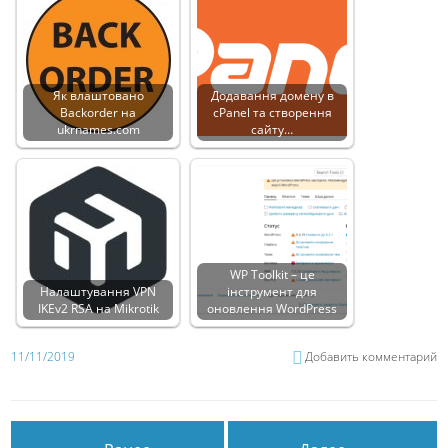
Як влаштовано
Додавання домену в
Backorder на
cPanel та створення
ukrnames.com
сайту…
WP Toolkit – це
Налаштування VPN
інструмент для
IKEv2 RSA на Mikrotik
оновлення WordPress
11/11/2019
Добавить комментарий