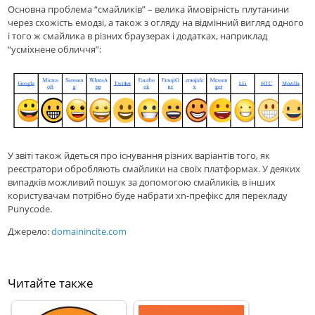
Основна проблема “смайликів” – велика ймовірність плутанини
через схожість емодзі, а також з огляду на відмінний вигляд одного
і того ж смайлика в різних браузерах і додатках, наприклад
“усміхнене обличчя”:
У звіті також йдеться про існування різних варіантів того, як
реєстратори обробляють смайлики на своїх платформах. У деяких
випадків можливий пошук за допомогою смайликів, в інших
користувачам потрібно буде набрати xn-префікс для перекладу
Punycode.
Джерело:
domainincite.com
Читайте также