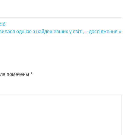
сіб
явилася однією з найдешевших у світі, – дослідження
оля помечены
*