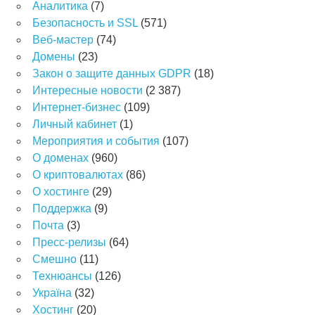
Аналитика
(7)
Безопасность и SSL
(571)
Веб-мастер
(74)
Домены
(23)
Закон о защите данных GDPR
(18)
Интересные новости
(2 387)
Интернет-бизнес
(109)
Личный кабинет
(1)
Мероприятия и события
(107)
О доменах
(960)
О криптовалютах
(86)
О хостинге
(29)
Поддержка
(9)
Почта
(3)
Пресс-релизы
(64)
Смешно
(11)
Технюансы
(126)
Україна
(32)
Хостинг
(20)