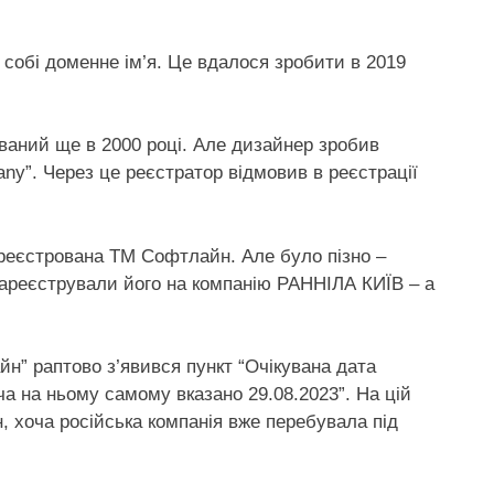
 собі доменне ім’я. Це вдалося зробити в 2019
ований ще в 2000 році. Але дизайнер зробив
ny”. Через це реєстратор відмовив в реєстрації
ареєстрована ТМ Софтлайн. Але було пізно –
зареєстрували його на компанію РАННІЛА КИЇВ – а
йн” раптово з’явився пункт “Очікувана дата
оча на ньому самому вказано 29.08.2023”. На цій
н, хоча російська компанія вже перебувала під