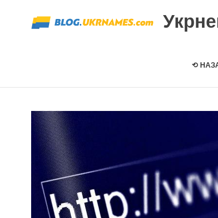
Перейти
Укрн
к
содержимому
⟲ НАЗ