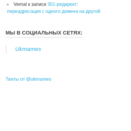
Vernal
к записи
301-редирект:
переадресация с одного домена на другой
МЫ В СОЦИАЛЬНЫХ СЕТЯХ:
Ukrnames
Твиты от @ukrnames