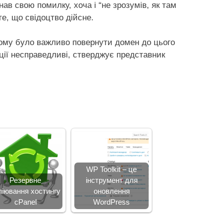
ав свою помилку, хоча і “не зрозумів, як там
те, що свідоцтво дійсне.
, тому було важливо повернути домен до цього
ції несправедливі, стверджує представник
WP Toolkit – це
Резервне
інструмент для
піювання хостингу
оновлення
cPanel
WordPress