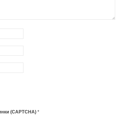
тинки (CAPTCHA)
*