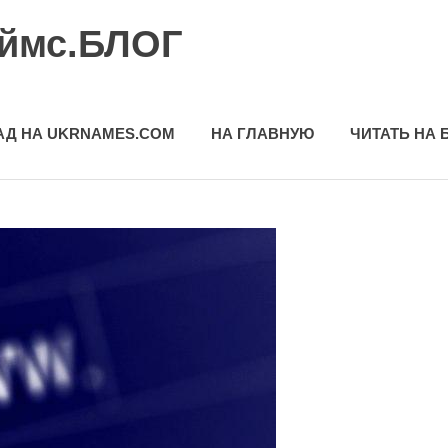
еймс.БЛОГ
АД НА UKRNAMES.COM
НА ГЛАВНУЮ
ЧИТАТЬ НА 