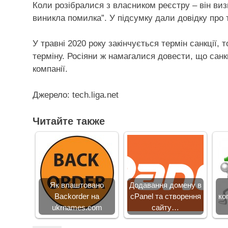
Коли розібралися з власником реєстру – він визн
виникла помилка”. У підсумку дали довідку про 
У травні 2020 року закінчується термін санкції
терміну. Росіяни ж намагалися довести, що санк
компанії.
Джерело: tech.liga.net
Читайте также
Як влаштовано
Додавання домену в
Backorder на
cPanel та створення
ко
ukrnames.com
сайту…