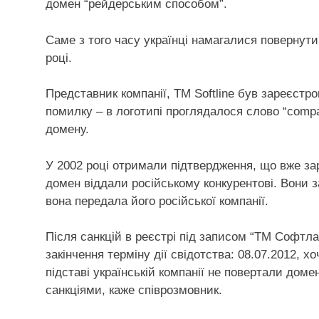
домен “рейдерським способом”.
Саме з того часу українці намагалися повернути
році.
Представник компанії, TM Softline був зареєстр
помилку – в логотипі проглядалося слово “compa
домену.
У 2002 році отримали підтвердження, що вже з
домен віддали російському конкурентові. Вони 
вона передала його російської компанії.
Після санкцій в реєстрі під записом “ТМ Софтла
закінчення терміну дії свідотства: 08.07.2012, х
підставі українській компанії не повертали доме
санкціями, каже співрозмовник.