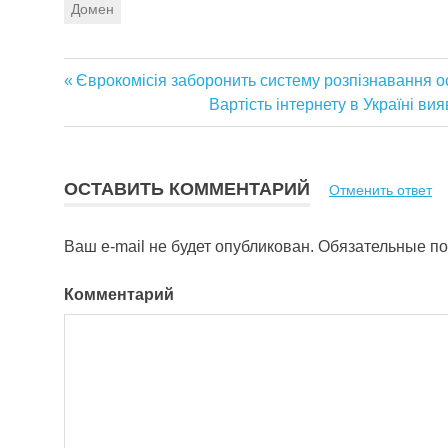
Домен
Предыдущая
Єврокомісія заборонить систему розпізнавання о
Навигация
запись:
Следующая
Вартість інтернету в Україні ви
запись:
по
записям
ОСТАВИТЬ КОММЕНТАРИЙ
Отменить ответ
Ваш e-mail не будет опубликован.
Обязательные п
Комментарий