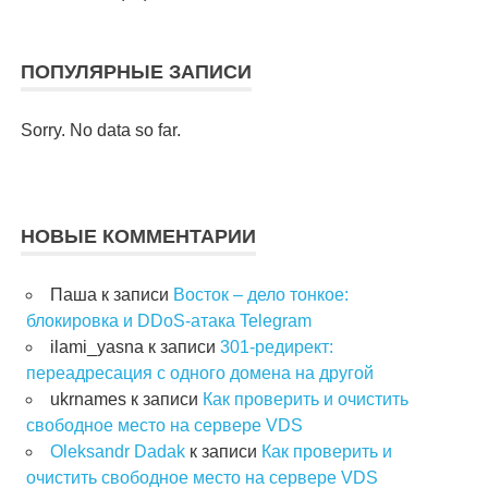
ПОПУЛЯРНЫЕ ЗАПИСИ
Sorry. No data so far.
НОВЫЕ КОММЕНТАРИИ
Паша
к записи
Восток – дело тонкое:
блокировка и DDoS-атака Telegram
ilami_yasna
к записи
301-редирект:
переадресация с одного домена на другой
ukrnames
к записи
Как проверить и очистить
свободное место на сервере VDS
Oleksandr Dadak
к записи
Как проверить и
очистить свободное место на сервере VDS