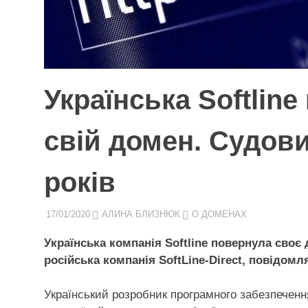
Українська Softline
свій домен. Судови
років
17/01/2020
АЛИНА БЛИЗНЮК
О ДОМЕНАХ
Українська компанія Softline повернула своє д
російська компанія SoftLine-Direct, повідомля
Український розробник програмного забезпеченн