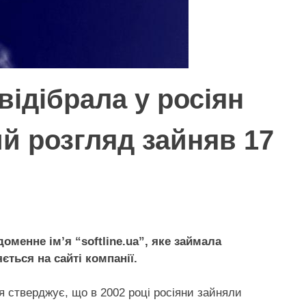
 відібрала у росіян
й розгляд зайняв 17
оменне ім’я “softline.uа”, яке займала
ється на сайті компанії.
я стверджує, що в 2002 році росіяни зайняли