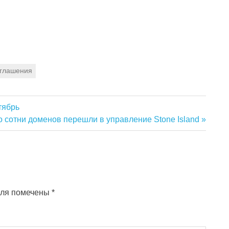
оглашения
тябрь
ующая
 сотни доменов перешли в управление Stone Island
ь:
оля помечены
*