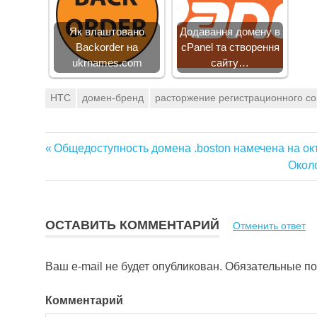
Як влаштовано
Додавання домену в
Backorder на
cPanel та створення
ukrnames.com
сайту…
HTC
домен-бренд
расторжение регистрационного с
Предыдущая
Общедоступность домена .boston намечена на ок
Навигация
запись:
След
Около
запис
по
записям
ОСТАВИТЬ КОММЕНТАРИЙ
Отменить ответ
Ваш e-mail не будет опубликован.
Обязательные п
Комментарий