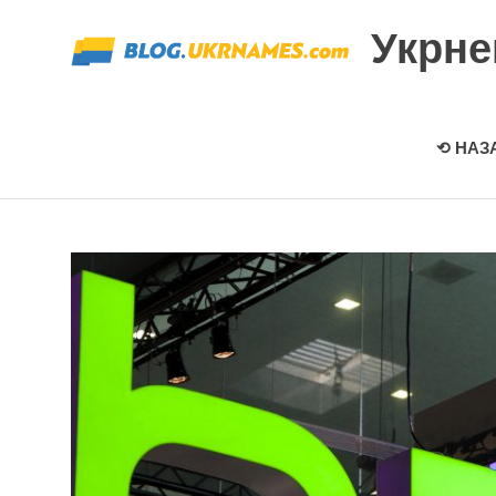
Перейти
Укрн
к
содержимому
⟲ НАЗ