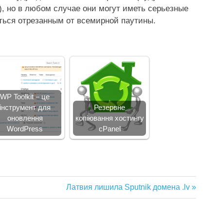
), но в любом случае они могут иметь серьезные
аться отрезанным от всемирной паутины.
WP Toolkit – це
інструмент для
Резервне
оновлення
копіювання хостингу
WordPress
cPanel
Следующая
Латвия лишила Sputnik домена .lv
запись: