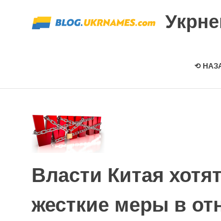
Перейти
Укрн
к
содержимому
⟲ НАЗ
Власти Китая хотя
жесткие меры в от