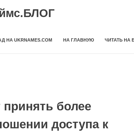
еймс.БЛОГ
АД НА UKRNAMES.COM
НА ГЛАВНУЮ
ЧИТАТЬ НА 
т принять более
ношении доступа к