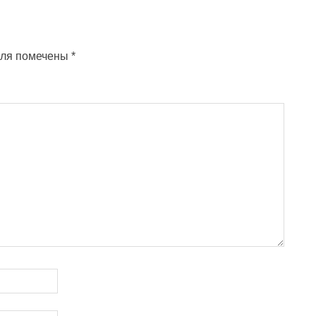
оля помечены
*