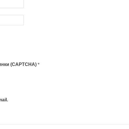
тинки (CAPTCHA)
*
ail.