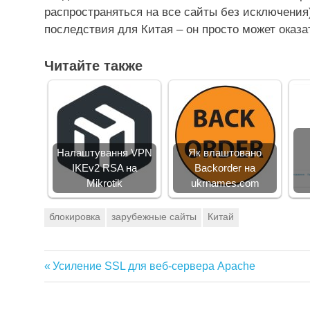
распространяться на все сайты без исключения
последствия для Китая – он просто может оказ
Читайте также
Налаштування VPN
Як влаштовано
IKEv2 RSA на
Backorder на
Mikrotik
ukrnames.com
блокировка
зарубежные сайты
Китай
Предыдущая
Усиление SSL для веб-сервера Apache
Навигация
запись:
по