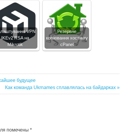
лаштування VPN
Резервне
IKEv2 RSA на
копіювання хостингу
Mikrotik
cPanel
ижайшее будущее
Следующая
Как команда Ukrnames сплавлялась на байдарках
запись:
оля помечены
*