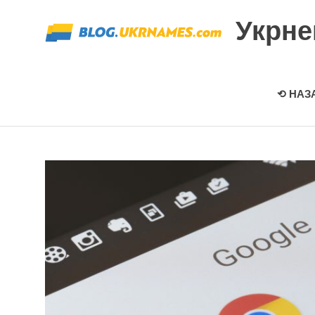
Перейти
Укрн
к
содержимому
⟲ НАЗ