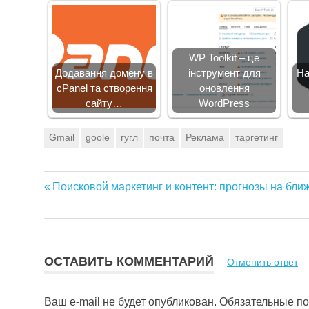
WP Toolkit – це
Додавання домену в
інструмент для
На
cPanel та створення
оновлення
сайту…
WordPress
Gmail
goole
гугл
почта
Реклама
таргетинг
Предыдущая
Поисковой маркетинг и контент: прогнозы на бл
Навигация
запись:
по
записям
ОСТАВИТЬ КОММЕНТАРИЙ
Отменить ответ
Ваш e-mail не будет опубликован.
Обязательные п