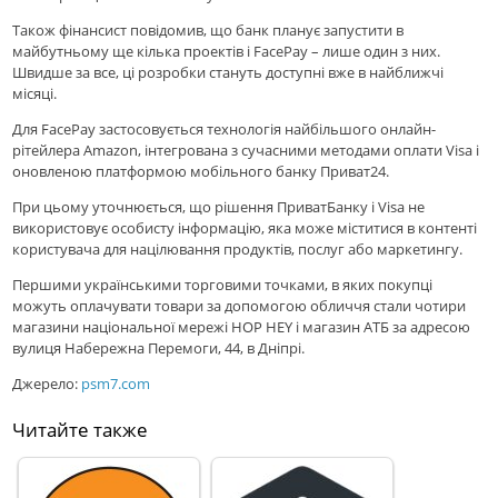
Також фінансист повідомив, що банк планує запустити в
майбутньому ще кілька проектів і FacePay – лише один з них.
Швидше за все, ці розробки стануть доступні вже в найближчі
місяці.
Для FacePay застосовується технологія найбільшого онлайн-
рітейлера Amazon, інтегрована з сучасними методами оплати Visa і
оновленою платформою мобільного банку Приват24.
При цьому уточнюється, що рішення ПриватБанку і Visa не
використовує особисту інформацію, яка може міститися в контенті
користувача для націлювання продуктів, послуг або маркетингу.
Першими українськими торговими точками, в яких покупці
можуть оплачувати товари за допомогою обличчя стали чотири
магазини національної мережі HOP HEY і магазин АТБ за адресою
вулиця Набережна Перемоги, 44, в Дніпрі.
Джерело:
psm7.com
Читайте также