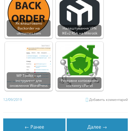
Як влаштовано
Backorder на
Налаштування VPN
ukrnames.com
IKEv2 RSA на Mikrotik
WP Toolkit – це
інструмент для
Резервне копіювання
оновлення WordPress
хостингу cPanel
12/09/2019
Добавить комментарий
← Ранее
Далее →