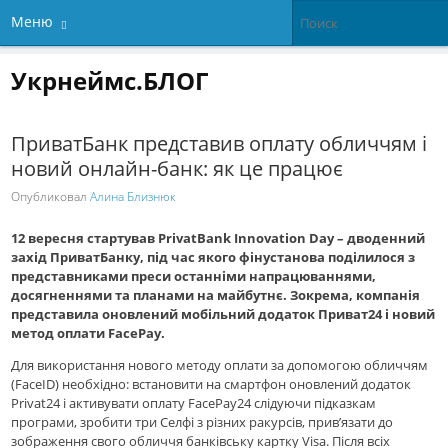
Меню
Укрнеймс.БЛОГ
ПриватБанк представив оплату обличчям і
новий онлайн-банк: як це працює
Опубликовал
Алина Близнюк
12 вересня стартував PrivatBank Innovation Day – дводенний
захід ПриватБанку, під час якого фінустанова поділилося з
представниками преси останніми напрацюваннями,
досягненнями та планами на майбутнє. Зокрема, компанія
представила оновлений мобільний додаток Приват24 і новий
метод оплати FacePay.
Для використання нового методу оплати за допомогою обличчям
(FaceID) необхідно: встановити на смартфон оновлений додаток
Privat24 і активувати оплату FacePay24 слідуючи підказкам
програми, зробити три Селфі з різних ракурсів, прив’язати до
зображення свого обличчя банківську картку Visa. Після всіх