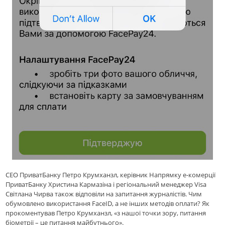
СЕО ПриватБанку Петро Крумханзл, керівник Напрямку е-комерції
ПриватБанку Христина Кармазіна і регіональний менеджер Visa
Світлана Чирва також відповіли на запитання журналістів. Чим
обумовлено використання FaceID, а не інших методів оплати? Як
прокоментував Петро Крумханзл, «з нашої точки зору, питання
біометрії – це питання майбутнього».