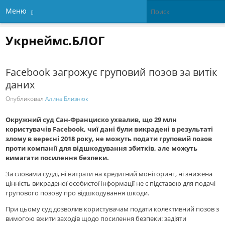
Меню
Укрнеймс.БЛОГ
Facebook загрожує груповий позов за витік
даних
Опубликовал
Алина Близнюк
Окружний суд Сан-Франциско ухвалив, що 29 млн
користувачів Facebook, чиї дані були викрадені в результаті
злому в вересні 2018 року, не можуть подати груповий позов
проти компанії для відшкодування збитків, але можуть
вимагати посилення безпеки.
За словами судді, ні витрати на кредитний моніторинг, ні знижена
цінність викраденої особистої інформації не є підставою для подачі
групового позову про відшкодування шкоди.
При цьому суд дозволив користувачам подати колективний позов з
вимогою вжити заходів щодо посилення безпеки: задіяти