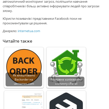
автоматичний моніторинг загроз, поліпшити навчання
співробітників і більш активно інформувати людей про загрози
злому.
Юристи позивачів і представники Facebook поки не
прокоментували це рішення.
Джерело:
internetua.com
Читайте также
Як влаштовано
Backorder на
Резервне копіювання
ukrnames.com
хостингу cPanel