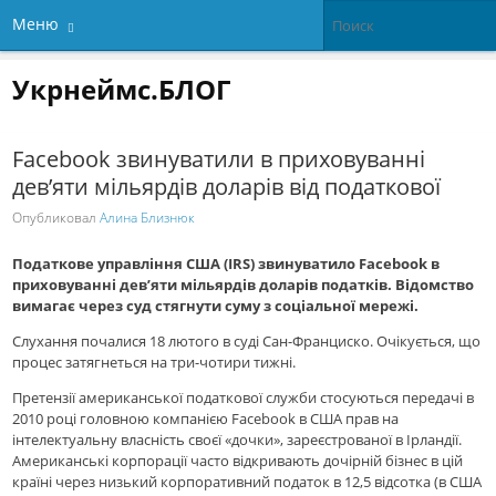
Меню
Укрнеймс.БЛОГ
Facebook звинуватили в приховуванні
дев’яти мільярдів доларів від податкової
Опубликовал
Алина Близнюк
Податкове управління США (IRS) звинуватило Facebook в
приховуванні дев’яти мільярдів доларів податків. Відомство
вимагає через суд стягнути суму з соціальної мережі.
Слухання почалися 18 лютого в суді Сан-Франциско. Очікується, що
процес затягнеться на три-чотири тижні.
Претензії американської податкової служби стосуються передачі в
2010 році головною компанією Facebook в США прав на
інтелектуальну власність своєї «дочки», зареєстрованої в Ірландії.
Американські корпорації часто відкривають дочірній бізнес в цій
країні через низький корпоративний податок в 12,5 відсотка (в США