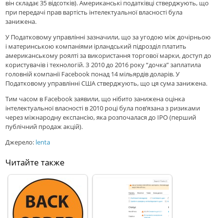
він складає 35 відсотків). Американські податківці стверджують, що
при передачі прав вартість інтелектуальної власності була
занижена.
У Податковому управлінні зазначили, що за угодою між дочірньою
і материнською компаніями ірландський підрозділ платить
американському роялті за використання торгової марки, доступ до
користувачів і технологій. З 2010 до 2016 року “дочка” заплатила
головній компанії Facebook понад 14 мільярдів доларів. У
Податковому управлінні США стверджують, що ця сума занижена.
Тим часом в Facebook заявили, що нібито занижена оцінка
інтелектуальної власності в 2010 році була пов’язана з ризиками
через міжнародну експансію, яка розпочалася до IPO (перший
публічний продаж акцій).
Джерело:
lenta
Читайте также