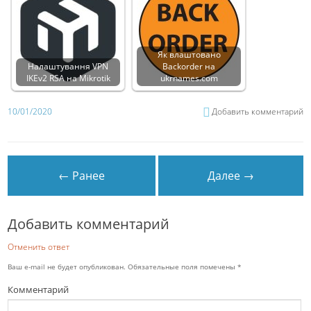
Як влаштовано
Налаштування VPN
Backorder на
IKEv2 RSA на Mikrotik
ukrnames.com
10/01/2020
Добавить комментарий
← Ранее
Далее →
Добавить комментарий
Отменить ответ
Ваш e-mail не будет опубликован.
Обязательные поля помечены
*
Комментарий