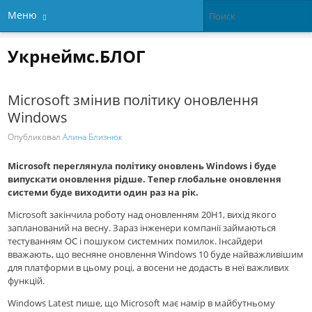
Меню
Укрнеймс.БЛОГ
Microsoft змінив політику оновлення
Windows
Опубликовал
Алина Близнюк
Microsoft переглянула політику оновлень Windows і буде
випускати оновлення рідше. Тепер глобальне оновлення
системи буде виходити один раз на рік.
Microsoft закінчила роботу над оновленням 20H1, вихід якого
запланований на весну. Зараз інженери компанії займаються
тестуванням ОС і пошуком системних помилок. Інсайдери
вважають, що весняне оновлення Windows 10 буде найважливішим
для платформи в цьому році, а восени не додасть в неї важливих
функцій.
Windows Latest пише, що Microsoft має намір в майбутньому