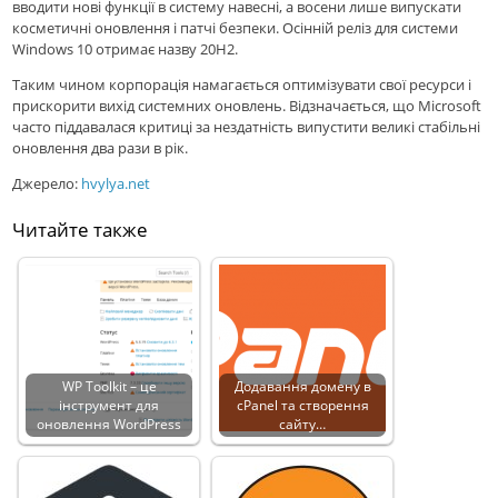
вводити нові функції в систему навесні, а восени лише випускати
косметичні оновлення і патчі безпеки. Осінній реліз для системи
Windows 10 отримає назву 20H2.
Таким чином корпорація намагається оптимізувати свої ресурси і
прискорити вихід системних оновлень. Відзначається, що Microsoft
часто піддавалася критиці за нездатність випустити великі стабільні
оновлення два рази в рік.
Джерело:
hvylya.net
Читайте также
WP Toolkit – це
Додавання домену в
інструмент для
cPanel та створення
оновлення WordPress
сайту…