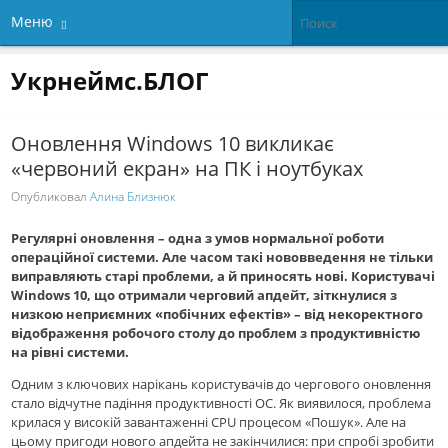
Меню
Укрнеймс.БЛОГ
Оновлення Windows 10 викликає
«червоний екран» на ПК і ноутбуках
Опубликовал
Алина Близнюк
Регулярні оновлення – одна з умов нормальної роботи
операційної системи. Але часом такі нововведення не тільки
виправляють старі проблеми, а й приносять нові. Користувачі
Windows 10, що отримали черговий апдейт, зіткнулися з
низкою неприємних «побічних ефектів» – від некоректного
відображення робочого столу до проблем з продуктивністю
на рівні системи.
Одним з ключових нарікань користувачів до чергового оновлення
стало відчутне падіння продуктивності ОС. Як виявилося, проблема
крилася у високій завантаженні CPU процесом «Пошук». Але на
цьому пригоди нового апдейта не закінчилися: при спробі зробити