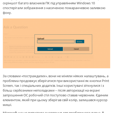
скріншот багато власників ПК під управлінням Windows 10
спостерігали зображення з насиченою помаранчевою заливкою
фону.
За словами «постраждалих», вони не міняли ніяких налаштувань, а
проблема продовжує зберігатися при використанні як кнопки Print
Screen, так і спеціальних додатків. Інші користувачі зіткнулися і з
більш серйозними неполадками – після авторизації на екрані
запрошення ОС робочий стіл поступово ставав червоним. Єдиним
елементом, який при цьому зберігав свій колір, залишався курсор
миші.
Microsoft ще не випустила оновлення для проблемного патча. В