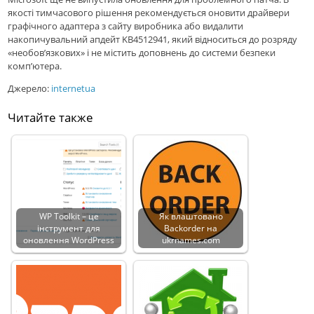
якості тимчасового рішення рекомендується оновити драйвери
графічного адаптера з сайту виробника або видалити
накопичувальний апдейт KB4512941, який відноситься до розряду
«необов’язкових» і не містить доповнень до системи безпеки
комп’ютера.
Джерело:
internetua
Читайте также
WP Toolkit – це
Як влаштовано
інструмент для
Backorder на
оновлення WordPress
ukrnames.com