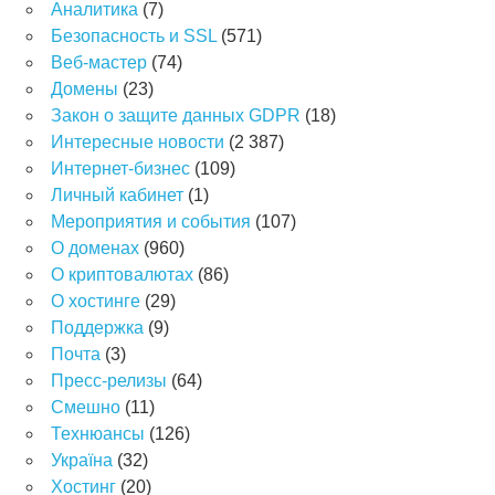
Аналитика
(7)
Безопасность и SSL
(571)
Веб-мастер
(74)
Домены
(23)
Закон о защите данных GDPR
(18)
Интересные новости
(2 387)
Интернет-бизнес
(109)
Личный кабинет
(1)
Мероприятия и события
(107)
О доменах
(960)
О криптовалютах
(86)
О хостинге
(29)
Поддержка
(9)
Почта
(3)
Пресс-релизы
(64)
Смешно
(11)
Технюансы
(126)
Україна
(32)
Хостинг
(20)