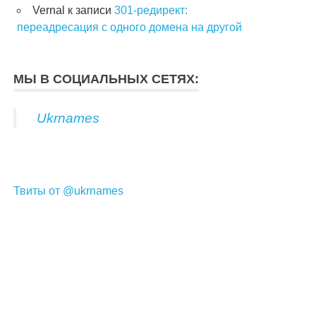
Vernal
к записи
301-редирект:
переадресация с одного домена на другой
МЫ В СОЦИАЛЬНЫХ СЕТЯХ:
Ukrnames
Твиты от @ukrnames