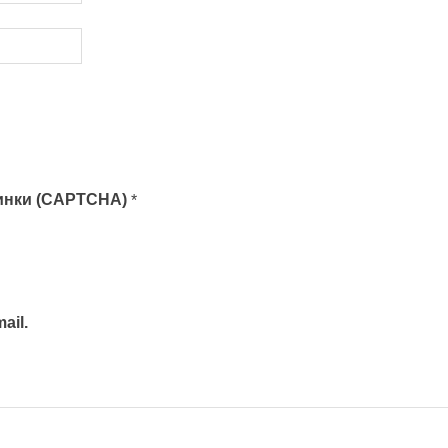
тинки (CAPTCHA)
*
ail.