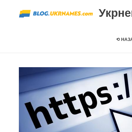
Перейти
Укрн
к
содержимому
⟲ НАЗ