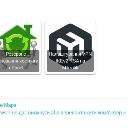
Резервне
Налаштування VPN
піювання хостингу
IKEv2 RSA на
cPanel
Mikrotik
le Maps
ws 7 не дає вимкнути або перевантажити комп’ютер