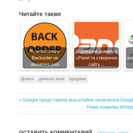
Читайте также
Як влаштовано
Додавання домену в
Backorder на
cPanel та створення
ко
ukrnames.com
сайту…
Домен
доменні зони
продажи
Предыдущая
Google представила масштабне оновлення Goog
Навигация
запись:
Следующая
Нова помилка Windo
запись:
по
записям
ОСТАВИТЬ КОММЕНТАРИЙ
Отменить ответ