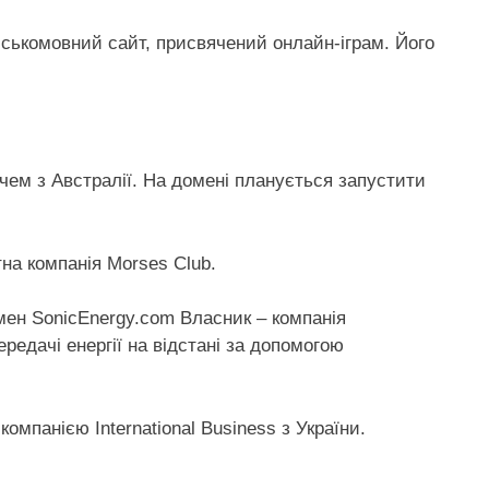
ськомовний сайт, присвячений онлайн-іграм. Його
чем з Австралії. На домені планується запустити
на компанія Morses Club.
мен SonicEnergy.com Власник – компанія
ередачі енергії на відстані за допомогою
компанією International Business з України.