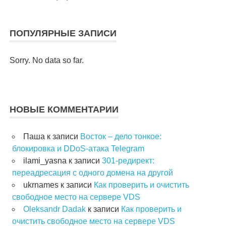
ПОПУЛЯРНЫЕ ЗАПИСИ
Sorry. No data so far.
НОВЫЕ КОММЕНТАРИИ
Паша
к записи
Восток – дело тонкое:
блокировка и DDoS-атака Telegram
ilami_yasna
к записи
301-редирект:
переадресация с одного домена на другой
ukrnames
к записи
Как проверить и очистить
свободное место на сервере VDS
Oleksandr Dadak
к записи
Как проверить и
очистить свободное место на сервере VDS