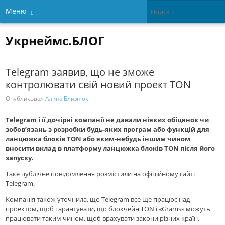
Меню
Укрнеймс.БЛОГ
Telegram заявив, що не зможе
контролювати свій новий проект TON
Опубликовал
Алина Близнюк
Telegram і її дочірні компанії не давали ніяких обіцянок чи
зобов’язань з розробки будь-яких програм або функцій для
ланцюжка блоків TON або яким-небудь іншим чином
вносити вклад в платформу ланцюжка блоків TON після його
запуску.
Таке публічне повідомлення розмістили на офіційному сайті
Telegram.
Компанія також уточнила, що Telegram все ще працює над
проектом, щоб гарантувати, що блокчейн TON і «Grams» можуть
працювати таким чином, щоб врахувати закони різних країн.