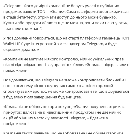
«Telegram і його дочірні компанії не беруть участі в публічних
продажах валюти TON – «Grams». Сама платформа ще знаходиться
в стадії бета-тесту, отримати доступ до нього може будь-хто.
Купити або продати «Grams» ще не можна, вони поки не існують»,
– заявили в компанії.
У повідомленні говориться, що на старті платформи гаманець TON
Wallet НЕ буде інтегрований з месенджером Telegram, а буде
окремим додатком.
«Компанія не матиме ніякого контролю, ніяких унікальних прав і
ніякої відповідальності за управління блокчейном», – підкреслили в
повідомленні.
Повідомляється, що Telegram не зможе контролювати блокчейн і
всю екосистему після запуску так само, як архітектор, який
спроектував хмарочос, не може контролювати те, що відбувається
з будівлею після завершення будівництва.
«Компанія не обіцяє, що при покупці «Grams» покупець отримає
прибуток: валюта не є інвестиційним продуктом і не дає ніяких
акцій або інших часток у власності Telegram, – йдеться в
повідомленні.
Компанія також заявила, що не зобов’язана і не обіцяє створити