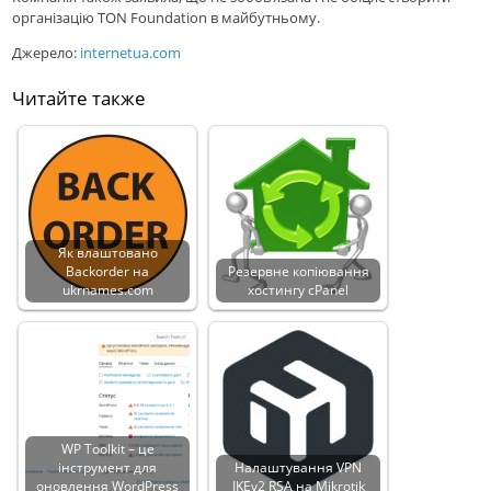
організацію TON Foundation в майбутньому.
Джерело:
internetua.com
Читайте также
Як влаштовано
Backorder на
Резервне копіювання
ukrnames.com
хостингу cPanel
WP Toolkit – це
інструмент для
Налаштування VPN
оновлення WordPress
IKEv2 RSA на Mikrotik