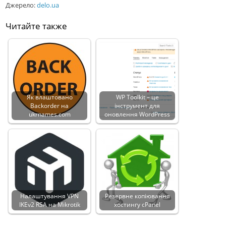
Джерело:
delo.ua
Читайте также
Як влаштовано
WP Toolkit – це
Backorder на
інструмент для
ukrnames.com
оновлення WordPress
Налаштування VPN
Резервне копіювання
IKEv2 RSA на Mikrotik
хостингу cPanel