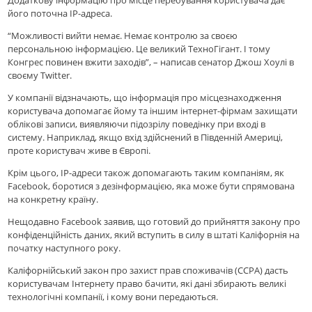
Додаткову інформацію про місце перебування користувача дає
його поточна IP-адреса.
“Можливості вийти немає. Немає контролю за своєю
персональною інформацією. Це великий ТехноГігант. І тому
Конгрес повинен вжити заходів”, – написав сенатор Джош Хоулі в
своєму Twitter.
У компанії відзначають, що інформація про місцезнаходження
користувача допомагає йому та іншим інтернет-фірмам захищати
облікові записи, виявляючи підозрілу поведінку при вході в
систему. Наприклад, якщо вхід здійснений в Південній Америці,
проте користувач живе в Європі.
Крім цього, IP-адреси також допомагають таким компаніям, як
Facebook, боротися з дезінформацією, яка може бути спрямована
на конкретну країну.
Нещодавно Facebook заявив, що готовий до прийняття закону про
конфіденційність даних, який вступить в силу в штаті Каліфорнія на
початку наступного року.
Каліфорнійський закон про захист прав споживачів (CCPA) дасть
користувачам Інтернету право бачити, які дані збирають великі
технологічні компанії, і кому вони передаються.