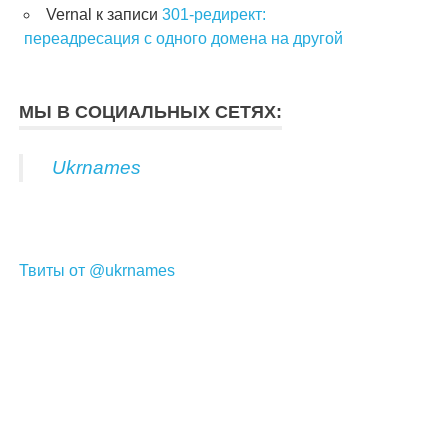
Vernal
к записи
301-редирект:
переадресация с одного домена на другой
МЫ В СОЦИАЛЬНЫХ СЕТЯХ:
Ukrnames
Твиты от @ukrnames