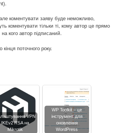
t).
, але коментувати заяву буде неможливо,
ть коментувати тільки ті, кому автор це прямо
 на кого автор підписаний.
 кінця поточного року.
WP Toolkit – це
лаштування VPN
інструмент для
IKEv2 RSA на
оновлення
Mikrotik
WordPress