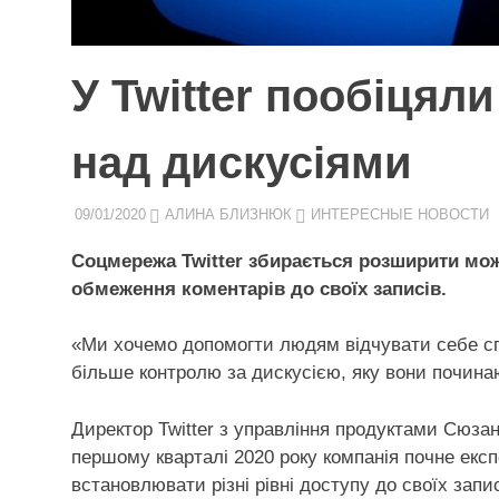
У Twitter пообіцял
над дискусіями
09/01/2020
АЛИНА БЛИЗНЮК
ИНТЕРЕСНЫЕ НОВОСТИ
Соцмережа Twitter збирається розширити мож
обмеження коментарів до своїх записів.
«Ми хочемо допомогти людям відчувати себе спок
більше контролю за дискусією, яку вони починаю
Директор Twitter з управління продуктами Сюзан
першому кварталі 2020 року компанія почне екс
встановлювати різні рівні доступу до своїх запис