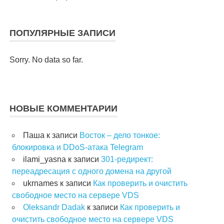
ПОПУЛЯРНЫЕ ЗАПИСИ
Sorry. No data so far.
НОВЫЕ КОММЕНТАРИИ
Паша
к записи
Восток – дело тонкое:
блокировка и DDoS-атака Telegram
ilami_yasna
к записи
301-редирект:
переадресация с одного домена на другой
ukrnames
к записи
Как проверить и очистить
свободное место на сервере VDS
Oleksandr Dadak
к записи
Как проверить и
очистить свободное место на сервере VDS