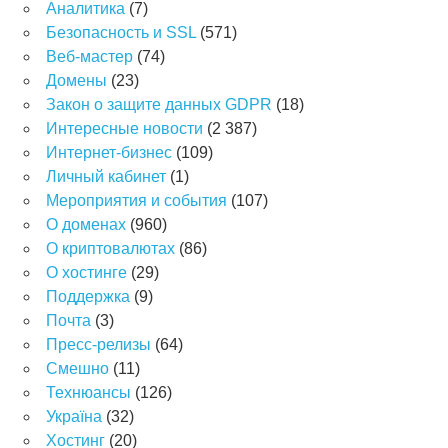
Аналитика
(7)
Безопасность и SSL
(571)
Веб-мастер
(74)
Домены
(23)
Закон о защите данных GDPR
(18)
Интересные новости
(2 387)
Интернет-бизнес
(109)
Личный кабинет
(1)
Мероприятия и события
(107)
О доменах
(960)
О криптовалютах
(86)
О хостинге
(29)
Поддержка
(9)
Почта
(3)
Пресс-релизы
(64)
Смешно
(11)
Технюансы
(126)
Україна
(32)
Хостинг
(20)