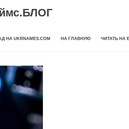
еймс.БЛОГ
АД НА UKRNAMES.COM
НА ГЛАВНУЮ
ЧИТАТЬ НА 