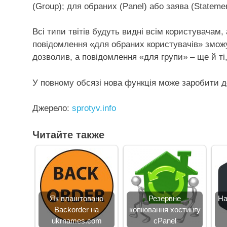
(Group); для обраних (Panel) або заява (Statemen
Всі типи твітів будуть видні всім користувачам
повідомлення «для обраних користувачів» зможу
дозволив, а повідомлення «для групи» – ще й ті,
У повному обсязі нова функція може заробити до
Джерело:
sprotyv.info
Читайте также
Як влаштовано
Резервне
На
Backorder на
копіювання хостингу
ukrnames.com
cPanel