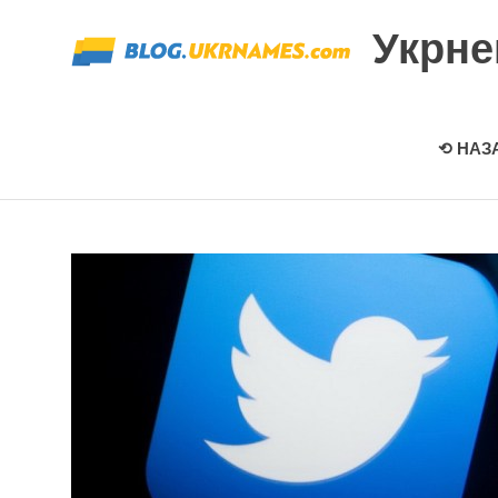
Перейти
Укрн
к
содержимому
⟲ НАЗ