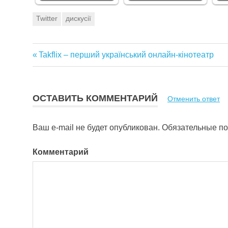
Twitter
дискусії
Предыдущая
Takflix – перший український онлайн-кінотеатр
Навигация
запись:
по
ОСТАВИТЬ КОММЕНТАРИЙ
Отменить ответ
записям
Ваш e-mail не будет опубликован.
Обязательные п
Комментарий