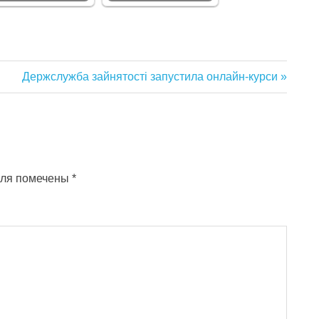
Следующая
Держслужба зайнятості запустила онлайн-курси
запись:
оля помечены
*