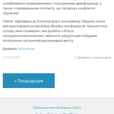
онлайновими зловживаннями і поширенням дезінформації, а
також з переважанням контенту, що провокує конфлікти і
обурення.
Twitter, відповідно до бачення Дорсі, в кінцевому підсумку може
використовувати розроблену Bluesky платформу як технологічну
основу своєї соцмережі, яка зробить її більш
конкурентоспроможною і звільнить ресурси для побудови
поліпшених алгоритмів рекомендації вмісту.
Джерело:
ko.com.ua
12/12/2019
Добавить комментарий
«
Предыдущие
Просмотр полной версии сайта