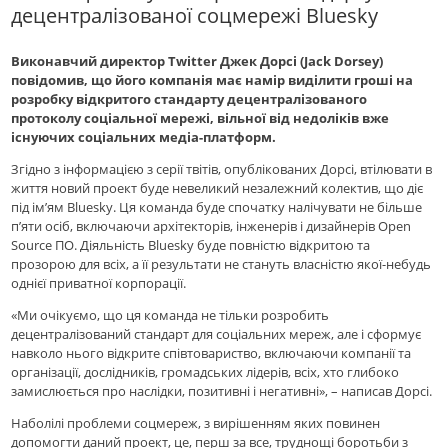
децентралізованої соцмережі Bluesky
Виконавчий директор Twitter Джек Дорсі (Jack Dorsey)
повідомив, що його компанія має намір виділити гроші на
розробку відкритого стандарту децентралізованого
протоколу соціальної мережі, вільної від недоліків вже
існуючих соціальних медіа-платформ.
Згідно з інформацією з серії твітів, опублікованих Дорсі, втілювати в
життя новий проект буде невеликий незалежний колектив, що діє
під ім’ям Bluesky. Ця команда буде спочатку налічувати не більше
п’яти осіб, включаючи архітекторів, інженерів і дизайнерів Open
Source ПО. Діяльність Bluesky буде повністю відкритою та
прозорою для всіх, а її результати не стануть власністю якої-небудь
однієї приватної корпорації.
«Ми очікуємо, що ця команда не тільки розробить
децентралізований стандарт для соціальних мереж, але і сформує
навколо нього відкрите співтовариство, включаючи компанії та
організації, дослідників, громадських лідерів, всіх, хто глибоко
замислюється про наслідки, позитивнi і негативнi», – написав Дорсі.
Наболілі проблеми соцмереж, з вирішенням яких повинен
допомогти даний проект, це, перш за все, труднощі боротьби з