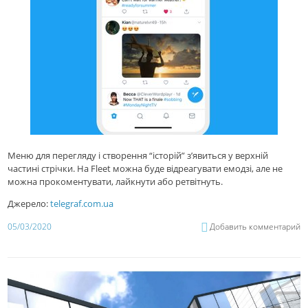
Меню для перегляду і створення “історій” з’явиться у верхній
частині стрічки. На Fleet можна буде відреагувати емодзі, але не
можна прокоментувати, лайкнути або ретвітнуть.
Джерело:
telegraf.com.ua
05/03/2020
Добавить комментарий