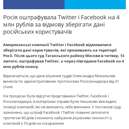
Росія оштрафувала Twitter і Facebook на 4
млн рублів за відмову зберігати дані
російських користувачів
Американські компанії Twitter і Facebook відмовилися
зберігати дані користувачів, які проживають на території
Росії. Після цього суд Таганського району Москви в четвер, 13
лютого, оштрафував Twitter, а через півгодини Facebook на 4
млн рублів кожну.
Відзначається, що дане рішення суддя Олександра Михальова
винесла по адміністративним протоколам Роскомнадзора від 31
січня.
На процесах були відсутні представники Twitter, Facebook і
Роскомнадзора, в матеріалах справи були письмово викладені
позиції компаній, які не визнають себе винними. У постанові суду
зазначено, що штраф Facebook і Twitter повинні заплатити
протягом 60 днів з моменту набрання рішенням чинності і у
компаній є 10 днів на оскарження.