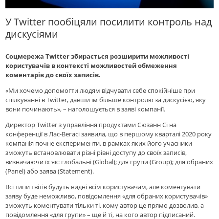
У Twitter пообіцяли посилити контроль над
дискусіями
Соцмережа Twitter збирається розширити можливості
користувачів в контексті можливостей обмеження
коментарів до своїх записів.
«Ми хочемо допомогти людям відчувати себе спокійніше при
спілкуванні в Twitter, давши їм більше контролю за дискусією, яку
вони починають», – наголошується в заяві компанії.
Директор Twitter з управління продуктами Сюзанн Сі на
конференції в Лас-Вегасі заявила, що в першому кварталі 2020 року
компанія почне експерименти, в рамках яких його учасники
зможуть встановлювати різні рівні доступу до своїх записів,
визначаючи їх як: глобальні (Global); для групи (Group); для обраних
(Panel) або заява (Statement).
Всі типи твітів будуть видні всім користувачам, але коментувати
заяву буде неможливо, повідомлення «для обраних користувачів»
зможуть коментувати тільки ті, кому автор це прямо дозволив, а
повідомлення «для групи» – ще й ті, на кого автор підписаний.