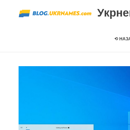
Перейти
Укрн
к
содержимому
⟲ НАЗ