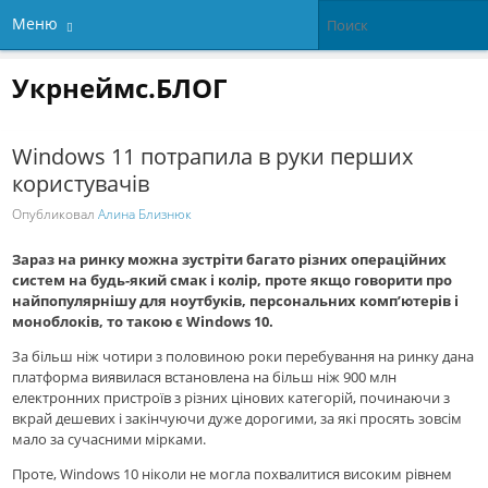
Меню
Укрнеймс.БЛОГ
Windows 11 потрапила в руки перших
користувачів
Опубликовал
Алина Близнюк
Зараз на ринку можна зустріти багато різних операційних
систем на будь-який смак і колір, проте якщо говорити про
найпопулярнішу для ноутбуків, персональних комп’ютерів і
моноблоків, то такою є Windows 10.
За більш ніж чотири з половиною роки перебування на ринку дана
платформа виявилася встановлена ​​на більш ніж 900 млн
електронних пристроїв з різних цінових категорій, починаючи з
вкрай дешевих і закінчуючи дуже дорогими, за які просять зовсім
мало за сучасними мірками.
Проте, Windows 10 ніколи не могла похвалитися високим рівнем