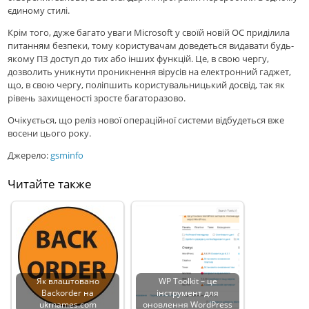
єдиному стилі.
Крім того, дуже багато уваги Microsoft у своїй новій ОС приділила
питанням безпеки, тому користувачам доведеться видавати будь-
якому ПЗ доступ до тих або інших функцій. Це, в свою чергу,
дозволить уникнути проникнення вірусів на електронний гаджет,
що, в свою чергу, поліпшить користувальницький досвід, так як
рівень захищеності зросте багаторазово.
Очікується, що реліз нової операційної системи відбудеться вже
восени цього року.
Джерело:
gsminfo
Читайте также
Як влаштовано
WP Toolkit – це
Backorder на
інструмент для
ukrnames.com
оновлення WordPress