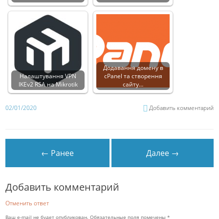
Додавання домену в
Налаштування VPN
cPanel та створення
IKEv2 RSA на Mikrotik
сайту…
02/01/2020
Добавить комментарий
← Ранее
Далее →
Добавить комментарий
Отменить ответ
Ваш e-mail не будет опубликован.
Обязательные поля помечены
*