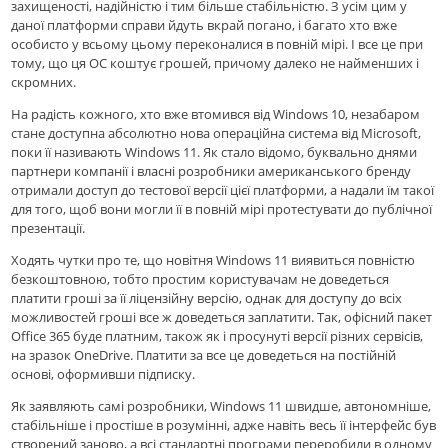
захищеності, надійністю і тим більше стабільністю. З усім цим у
даної платформи справи йдуть вкрай погано, і багато хто вже
особисто у всьому цьому переконалися в повній мірі. І все це при
тому, що ця ОС коштує грошей, причому далеко не найменших і
скромних.
На радість кожного, хто вже втомився від Windows 10, незабаром
стане доступна абсолютно нова операційна система від Microsoft,
поки її називають Windows 11. Як стало відомо, буквально днями
партнери компанії і власні розробники американського бренду
отримали доступ до тестової версії цієї платформи, а надали їм такої
для того, щоб вони могли її в повній мірі протестувати до публічної
презентації.
Ходять чутки про те, що новітня Windows 11 виявиться повністю
безкоштовною, тобто простим користувачам не доведеться
платити гроші за її ліцензійну версію, однак для доступу до всіх
можливостей гроші все ж доведеться заплатити. Так, офісний пакет
Office 365 буде платним, також як і просунуті версії різних сервісів,
на зразок OneDrive. Платити за все це доведеться на постійній
основі, оформивши підписку.
Як заявляють самі розробники, Windows 11 швидше, автономніше,
стабільніше і простіше в розумінні, адже навіть весь її інтерфейс був
створений заново, а всі стандартні програми переробили в одному