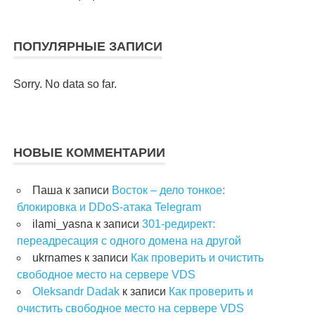
ПОПУЛЯРНЫЕ ЗАПИСИ
Sorry. No data so far.
НОВЫЕ КОММЕНТАРИИ
Паша
к записи
Восток – дело тонкое:
блокировка и DDoS-атака Telegram
ilami_yasna
к записи
301-редирект:
переадресация с одного домена на другой
ukrnames
к записи
Как проверить и очистить
свободное место на сервере VDS
Oleksandr Dadak
к записи
Как проверить и
очистить свободное место на сервере VDS