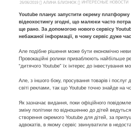
26/06/2019
АЛИНА БЛИЗНЮК
ИНТЕРЕСНЫЕ НОВОСТИ
Youtube планує запустити окрему платформу д
відеохостингу згодні, що малюки часто потра
ще рано. За допомогою нового сервісу Youtub
небажаної інформації, в чому сервіс дуже ча
Але подібне рішення може бути економічно невиг
Провокаційні ролики приваблюють найбільше рек
“дитячого Youtube” їх інтерес до інвестування 
Але, з іншого боку, просування товарів і послуг
світі реклами, так що Youtube точно знайде на ч
Як зазначає видання, поки офіційного повідомле
зміну політики по відношенню до дітей ведутьс
створення окремого Youtube для дітей, за припу
адвокатів, в якому сервіс звинуватили в недост