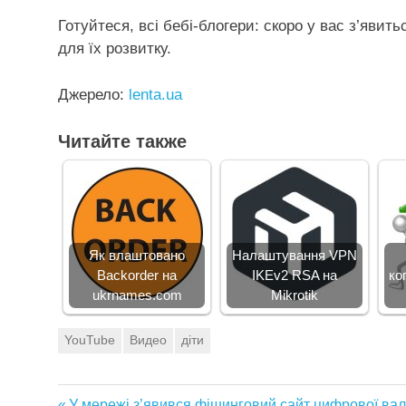
Готуйтеся, всі бебі-блогери: скоро у вас з’явит
для їх розвитку.
Джерело:
lenta.ua
Читайте также
Як влаштовано
Налаштування VPN
Backorder на
IKEv2 RSA на
ко
ukrnames.com
Mikrotik
YouTube
Видео
діти
Предыдущая
У мережі з’явився фішинговий сайт цифрової вал