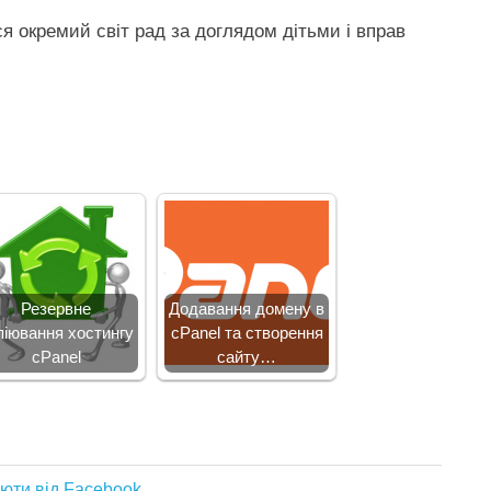
ься окремий світ рад за доглядом дітьми і вправ
Резервне
Додавання домену в
піювання хостингу
cPanel та створення
cPanel
сайту…
юти від Facebook