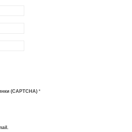
тинки (CAPTCHA)
*
ail.