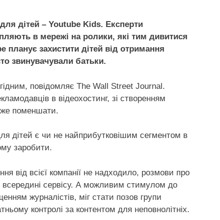
ля дітей – Youtube Kids. Експерти
пляють в мережі на ролики, які тим дивитися
e планує захистити дітей від отримання
сто звинувачували батьки.
ідним, повідомляє The Wall Street Journal.
ламодавців в відеохостинг, зі створенням
може поменшати.
 для дітей є чи не найприбутковішим сегментом в
ому заробити.
ння від всієї компанії не надходило, розмови про
я всередині сервісу. А можливим стимулом до
щенням журналістів, міг стати позов групи
атньому контролі за контентом для неповнолітніх.