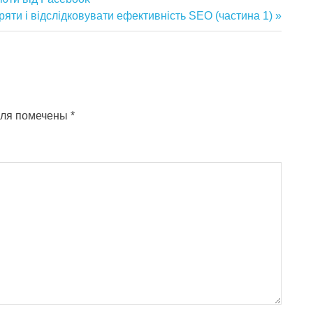
ющая
ряти і відслідковувати ефективність SEO (частина 1)
оля помечены
*