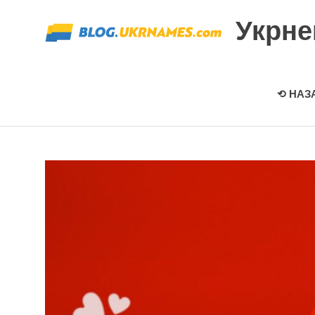
Перейти
Укрн
к
содержимому
⟲ НАЗ