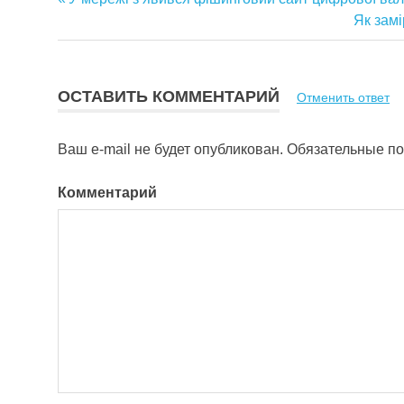
Навигация
запись:
Следу
Як замі
запись:
по
записям
ОСТАВИТЬ КОММЕНТАРИЙ
Отменить ответ
Ваш e-mail не будет опубликован.
Обязательные п
Комментарий