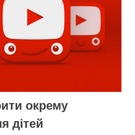
рити окрему
я дітей