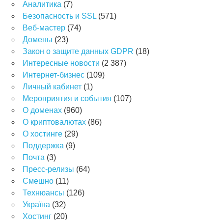
Аналитика
(7)
Безопасность и SSL
(571)
Веб-мастер
(74)
Домены
(23)
Закон о защите данных GDPR
(18)
Интересные новости
(2 387)
Интернет-бизнес
(109)
Личный кабинет
(1)
Мероприятия и события
(107)
О доменах
(960)
О криптовалютах
(86)
О хостинге
(29)
Поддержка
(9)
Почта
(3)
Пресс-релизы
(64)
Смешно
(11)
Технюансы
(126)
Україна
(32)
Хостинг
(20)