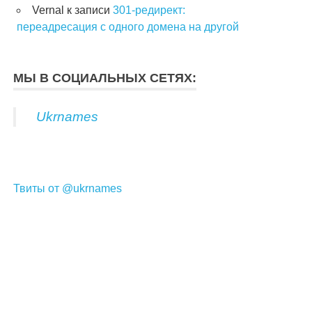
Vernal
к записи
301-редирект:
переадресация с одного домена на другой
МЫ В СОЦИАЛЬНЫХ СЕТЯХ:
Ukrnames
Твиты от @ukrnames