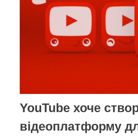
YouTube хоче ство
відеоплатформу дл