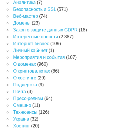
Аналитика
(7)
Безопасность и SSL
(571)
Веб-мастер
(74)
Домены
(23)
Закон о защите данных GDPR
(18)
Интересные новости
(2 387)
Интернет-бизнес
(109)
Личный кабинет
(1)
Мероприятия и события
(107)
О доменах
(960)
О криптовалютах
(86)
О хостинге
(29)
Поддержка
(9)
Почта
(3)
Пресс-релизы
(64)
Смешно
(11)
Технюансы
(126)
Україна
(32)
Хостинг
(20)