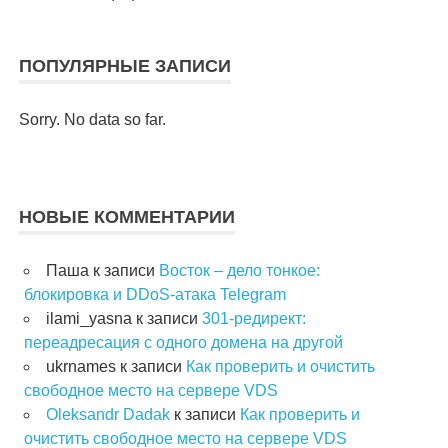
ПОПУЛЯРНЫЕ ЗАПИСИ
Sorry. No data so far.
НОВЫЕ КОММЕНТАРИИ
Паша
к записи
Восток – дело тонкое:
блокировка и DDoS-атака Telegram
ilami_yasna
к записи
301-редирект:
переадресация с одного домена на другой
ukrnames
к записи
Как проверить и очистить
свободное место на сервере VDS
Oleksandr Dadak
к записи
Как проверить и
очистить свободное место на сервере VDS