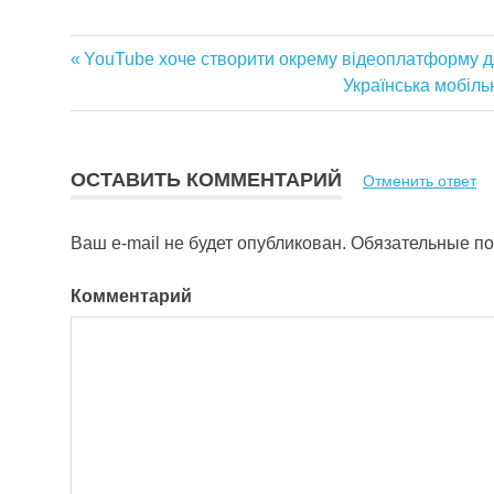
Предыдущая
YouTube хоче створити окрему відеоплатформу д
Навигация
запись:
Следующая
Українська мобіль
запись:
по
записям
ОСТАВИТЬ КОММЕНТАРИЙ
Отменить ответ
Ваш e-mail не будет опубликован.
Обязательные п
Комментарий