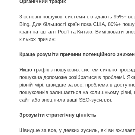
Органічний трафік
3 основні пошукові системи складають 95%+ всьо
Bing. Для більшості країн поза США, 80%+ пошук
країн на кшталт Росії та Китаю. Вимірювати вне
кількох причин:
Краще розуміти причини потенційного знижен
Якщо трафік з пошукових систем сильно просяде,
пошукача допоможе розібратися в проблемі. Якщ
рівній мірі, швидше за все, проблема в доступно
пошуковиків залишається на колишньому рівні, 
сайт або знецінила ваші SEO-зусилля.
Зрозуміти стратегічну цінність
Швидше за все, у деяких зусиль, які ви вживає