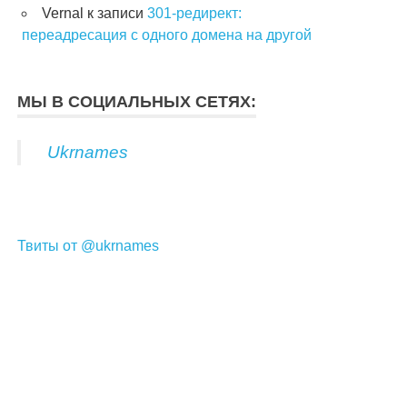
Vernal
к записи
301-редирект:
переадресация с одного домена на другой
МЫ В СОЦИАЛЬНЫХ СЕТЯХ:
Ukrnames
Твиты от @ukrnames