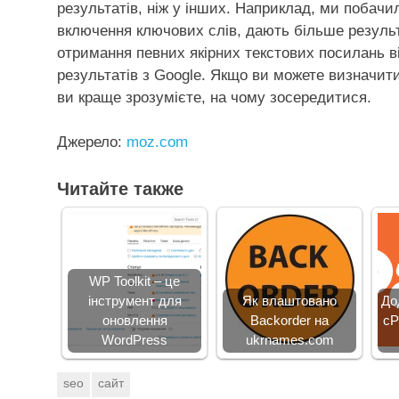
результатів, ніж у інших. Наприклад, ми побачил
включення ключових слів, дають більше результаті
отримання певних якірних текстових посилань ві
результатів з Google. Якщо ви можете визначити
ви краще зрозумієте, на чому зосередитися.
Джерело:
moz.com
Читайте также
WP Toolkit – це
інструмент для
Як влаштовано
До
оновлення
Backorder на
cP
WordPress
ukrnames.com
seo
сайт