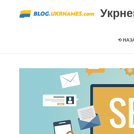
Перейти
Укрн
к
содержимому
⟲ НАЗ