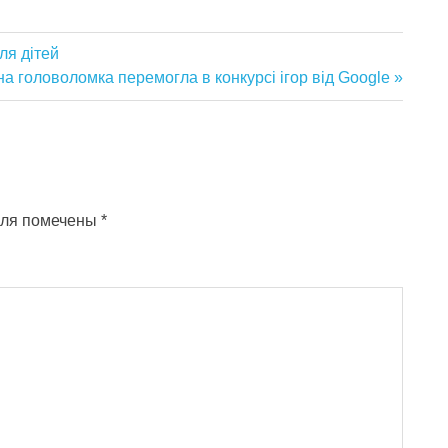
ля дітей
на головоломка перемогла в конкурсі ігор від Google
оля помечены
*