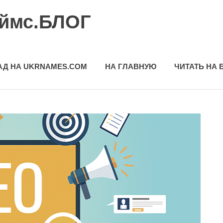
еймс.БЛОГ
АД НА UKRNAMES.COM
НА ГЛАВНУЮ
ЧИТАТЬ НА 