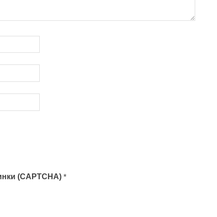
тинки (CAPTCHA)
*