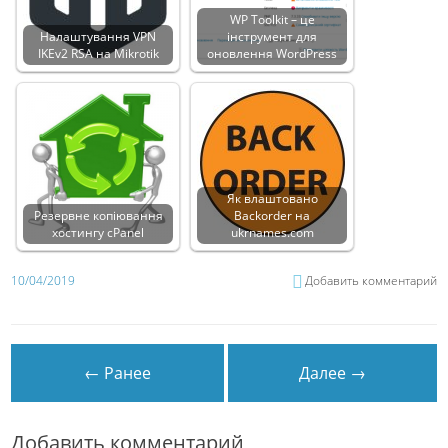
WP Toolkit – це
Налаштування VPN
інструмент для
IKEv2 RSA на Mikrotik
оновлення WordPress
Як влаштовано
Резервне копіювання
Backorder на
хостингу cPanel
ukrnames.com
10/04/2019
Добавить комментарий
← Ранее
Далее →
Добавить комментарий