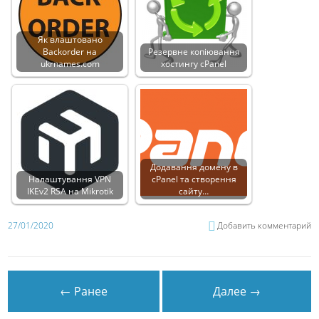
Як влаштовано
Backorder на
Резервне копіювання
ukrnames.com
хостингу cPanel
Додавання домену в
Налаштування VPN
cPanel та створення
IKEv2 RSA на Mikrotik
сайту…
27/01/2020
Добавить комментарий
← Ранее
Далее →