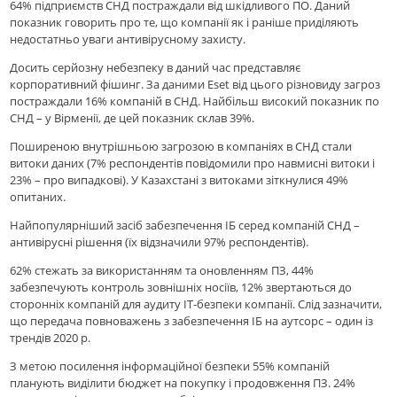
64% підприємств СНД постраждали від шкідливого ПО. Даний
показник говорить про те, що компанії як і раніше приділяють
недостатньо уваги антивірусному захисту.
Досить серйозну небезпеку в даний час представляє
корпоративний фішинг. За даними Eset від цього різновиду загроз
постраждали 16% компаній в СНД. Найбільш високий показник по
СНД – у Вірменії, де цей показник склав 39%.
Поширеною внутрішньою загрозою в компаніях в СНД стали
витоки даних (7% респондентів повідомили про навмисні витоки і
23% – про випадкові). У Казахстані з витоками зіткнулися 49%
опитаних.
Найпопулярніший засіб забезпечення ІБ серед компаній СНД –
антивірусні рішення (їх відзначили 97% респондентів).
62% стежать за використанням та оновленням ПЗ, 44%
забезпечують контроль зовнішніх носіїв, 12% звертаються до
сторонніх компаній для аудиту ІТ-безпеки компанії. Слід зазначити,
що передача повноважень з забезпечення ІБ на аутсорс – один із
трендів 2020 р.
З метою посилення інформаційної безпеки 55% компаній
планують виділити бюджет на покупку і продовження ПЗ. 24%