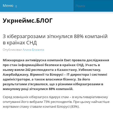
Меню
Укрнеймс.БЛОГ
З кіберзагрозами зіткнулися 88% компаній
в країнах СНД
Опубликовал
Алина Близнюк
Міжнародна антивірусна компанія Eset провела дослідження
про стан інформаційної безпеки в країнах СНД. Участь в
ньому взяли 242 респондента з Казахстану, Узбекистану,
Азербайджану, Вірменії та Білорусі – ІТ-директора і системні
адміністратори, а також власники бізнесу. За його
результатами з’ясувалося, що з різними кіберзагрозами в
минулому році зіткнулися 88% компаній.
Серед зовнішніх кіберзагроз лідирує спам – в мультиваріативному
опитуванні його вибрали 73% респондентів. При цьому найчастіше
жертвами спаму ставали компанії Білорусі (83%).