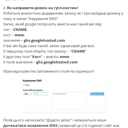
2.
Як направити домен на гугл-хостинг
Робиться аналогічно додаванням запису як і при валідації домену у
тому ж меню “Керування DNS”
Запис, який google попросить внести має такий вигляд:
тип –
CNAME
,
хост –
www
,
значення –
ghs.googlehosted.com
У вас він буде саме такий, запис однаковий для всіх.
У першому полі оберіть тип запису – “
CNAME
”
У другому полі “
Хост
” – внесіть
www
У поле значення –
ghs.googlehosted.com
Приклад коректно заповненого поля на скриншоті
Після цього натискаєте “Додати запис” і залишиться лише
дочекатися оновлення DNS
(зазвичай це 2-4 години) і сайт має