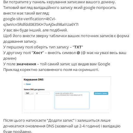
Ви потрапите у панель керування записами вашого домену.
Типовий вигляд валідаційного запису який google попросить
внести має такий вигляд:
google-site-verification=4tCvI-
q3wVcn5Rdfdd0835KH7oAj0xd98aIIUa6Y7I
У вас він буде інший, але подібний.
Щоб його внести зверху таблички ваших поточних записів є форма
додавання запису.
У першому полі оберіть тип запису – “
TXT
”
У другому полі “
Хост
” – внесіть символ
@
(@ має на увазі весь ваш
домен)
У поле
значення
– той самий запис що видав вам Google
Приклад коректно заповненого поля на скриншоті.
Після цього натискаєте “Додати запис” і залишиться лише
дочекатися оновлення DNS (зазвичай це 2-4 години) і валідацію
буде пройдено.