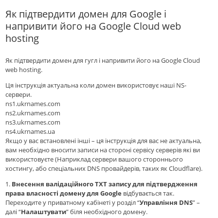
Як підтвердити домен для Google і
напривити його на Google Cloud web
hosting
Як підтвердити домен для гугл і напривити його на Google Cloud
web hosting.
Ця інструкція актуальна коли домен використовує наші NS-
сервери.
ns1.ukrnames.com
ns2.ukrnames.com
ns3.ukrnames.com
ns4.ukrnames.ua
Якщо у вас встановлені інші – ця інструкція для вас не актуальна,
вам необхідно вносити записи на стороні сервісу серверів які ви
використовуєте (Наприклад сервери вашого стороннього
хостингу, або спеціальних DNS провайдерів, таких як Cloudflare).
1.
Внесення валідаційного ТХТ запису для підтвердження
права власності домену для Google
відбувається так.
Переходите у приватному кабінеті у розділ “
Управління DNS
” –
далі “
Налаштувати
” біля необхідного домену.