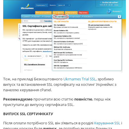
Тож, на прикладі Безкоштовного
Ukrnames Trial SSL
, зробимо
випуск та встановлення SSL сертифікату на хостинг Укрнеймс з
панеллю керування cPanel.
Рекомендуємо
прочитати всю статтю
повністю
, перш ніж
приступати до випуску сертифіката SSL.
ВИПУСК SSL СЕРТИФІКАТУ
Після оплати потрібного SSL він з’явиться в розділі
Керування SSL
і
першим кроком буде
випуск
, де потрібно вказати Домен та