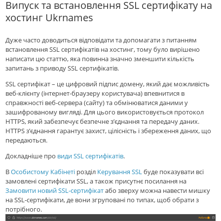
Випуск та встановлення SSL сертифікату на
хостинг Ukrnames
Дуже часто доводиться відповідати та допомагати з питанням
встановлення SSL сертифікатів на хостинг, тому було вирішено
написати цю статтю, яка повинна значно зменшити кількість
запитань з приводу SSL сертифікатів.
SSL сертифікат – це цифровий підпис домену, який дає можливість
веб-клієнту (інтернет-браузеру користувача) впевнитися в
справжності веб-сервера (сайту) та обмінюватися даними у
зашифрованому вигляді. Для цього використовується протокол
HTTPS, який забезпечує безпечне з’єднання та передачу даних.
HTTPS з’єднання гарантує захист, цілісність і збереження даних, що
передаються.
Докладніше про
види SSL сертифікатів
.
В
Особистому Кабінеті
розділ
Керування SSL
буде показувати всі
замовлені сертифікати SSL, а також присутнє посилання на
Замовити новий SSL-сертифікат
або зверху можна навести мишку
на SSL-сертифікати, де вони згруповані по типах, щоб обрати з
потрібного.