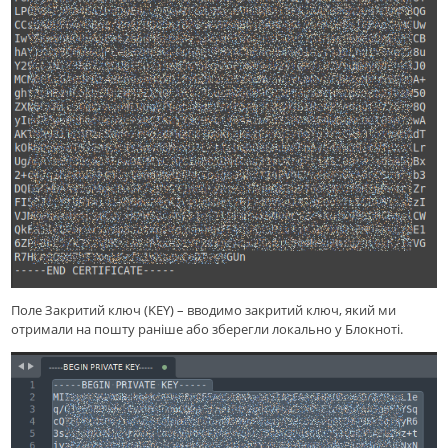
Поле Закритий ключ (KEY) – вводимо закритий ключ, який ми
отримали на пошту раніше або зберегли локально у Блокноті.