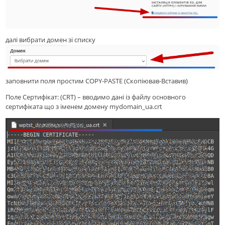
далі вибрати домен зі списку
заповнити поля простим COPY-PASTE (Скопіював-Вставив)
Поле Сертифікат: (CRT) – вводимо дані із файлу основного
сертифіката що з іменем домену mydomain_ua.crt