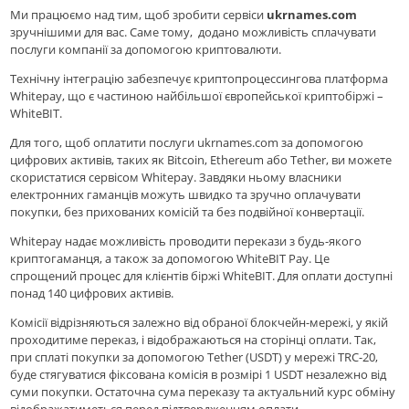
Ми працюємо над тим, щоб зробити сервіси
ukrnames.com
зручнішими для вас. Саме тому, додано можливість сплачувати
послуги компанії за допомогою криптовалюти.
Технічну інтеграцію забезпечує криптопроцессингова платформа
Whitepay, що є частиною найбільшої європейської криптобіржі –
WhiteBIT.
Для того, щоб оплатити послуги ukrnames.com за допомогою
цифрових активів, таких як Bitcoin, Ethereum або Tether, ви можете
скористатися сервісом Whitepay. Завдяки ньому власники
електронних гаманців можуть швидко та зручно оплачувати
покупки, без прихованих комісій та без подвійної конвертації.
Whitepay надає можливість проводити перекази з будь-якого
криптогаманця, а також за допомогою WhiteBIT Pay. Це
спрощений процес для клієнтів біржі WhiteBIT. Для оплати доступні
понад 140 цифрових активів.
Комісії відрізняються залежно від обраної блокчейн-мережі, у якій
проходитиме переказ, і відображаються на сторінці оплати. Так,
при сплаті покупки за допомогою Tether (USDT) у мережі TRC-20,
буде стягуватися фіксована комісія в розмірі 1 USDT незалежно від
суми покупки. Остаточна сума переказу та актуальний курс обміну
відображатиметься перед підтвердженням оплати.