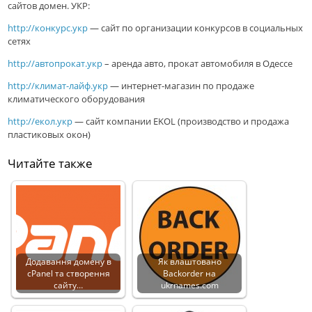
сайтов домен. УКР:
http://конкурс.укр
— сайт по организации конкурсов в социальных
сетях
http://автопрокат.укр
– аренда авто, прокат автомобиля в Одессе
http://климат-лайф.укр
— интернет-магазин по продаже
климатического оборудования
http://екол.укр
— сайт компании EKOL (производство и продажа
пластиковых окон)
Читайте также
Додавання домену в
Як влаштовано
cPanel та створення
Backorder на
сайту…
ukrnames.com