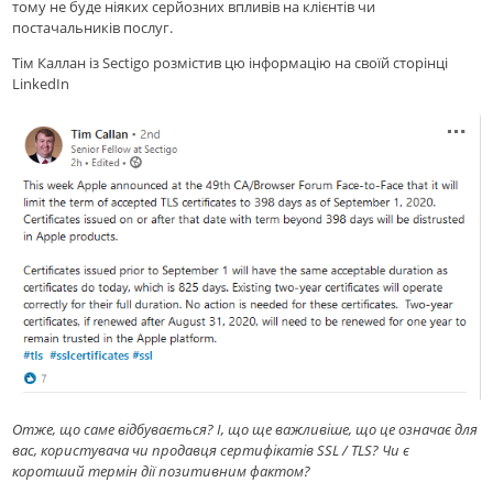
тому не буде ніяких серйозних впливів на клієнтів чи
постачальників послуг.
Тім Каллан із Sectigo розмістив цю iнформацiю на своїй сторінці
LinkedIn
Отже, що саме вiдбувається? І, що ще важливіше, що це означає для
вас, користувача чи продавця сертифікатів SSL / TLS? Чи є
коротший термін дії позитивним фактом?