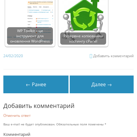
WP Toolkit – це
інструмент для
Резервне копіювання
оновлення WordPress
хостингу cPanel
24/02/2020
Добавить комментарий
← Ранее
Далее →
Добавить комментарий
Отменить ответ
Ваш e-mail не будет опубликован.
Обязательные поля помечены
*
Комментарий