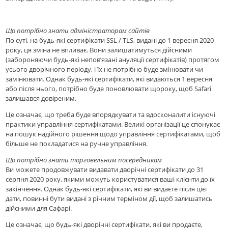
Що потрібно знати адміністраторам сайтів
По суті, на будь-які сертифікати SSL / TLS, видані до 1 вересня 2020
року, ця зміна не впливає. Вони залишатимуться дійсними
(забороняючи будь-які непов’язані ануляції сертифікатів) протягом
усього дворічного періоду, і їх не потрібно буде змінювати чи
замінювати. Однак будь-які сертифікати, які видаються 1 вересня
або після нього, потрібно буде поновлювати щороку, щоб Safari
залишався довіреним.
Це означає, що треба буде впорядкувати та вдосконалити існуючі
практики управління сертифікатами. Великi організації це спонукає
на пошук надійного рішення щодо управління сертифікатами, щоб
більше не покладатися на ручне управління.
Що потрібно знати торговельним посередникам
Ви можете продовжувати видавати дворічні сертифікати до 31
серпня 2020 року, якими можуть користуватися ваші клієнти до їх
закінчення. Однак будь-які сертифікати, які ви видаєте після цієї
дати, повинні бути видані з річним терміном дії, щоб залишатись
дійсними для Сафарі.
Це означає, що будь-які дворічні сертифікати, які ви продаєте,