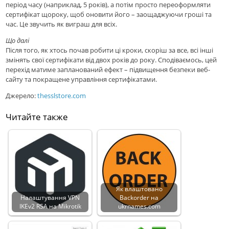
період часу (наприклад, 5 років), а потім просто переоформляти
сертифікат щороку, щоб оновити його – заощаджуючи гроші та
час. Це звучить як виграш для всіх.
Що далі
Після того, як хтось почав робити цi кроки, скорiш за все, всі iншi
змінять свої сертифікати від двох років до року. Сподіваємось, цей
перехід матиме запланований ефект – підвищення безпеки веб-
сайту та покращене управління сертифікатами.
Джерело:
thesslstore.com
Читайте также
Як влаштовано
Налаштування VPN
Backorder на
IKEv2 RSA на Mikrotik
ukrnames.com