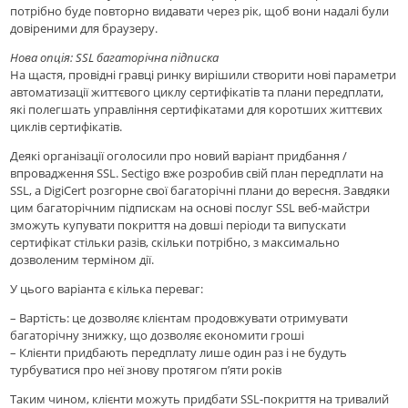
потрібно буде повторно видавати через рік, щоб вони надалі були
довіреними для браузеру.
Нова опція: SSL багаторічна підписка
На щастя, провідні гравцi ринку вирішили створити нові параметри
автоматизації життєвого циклу сертифікатів та плани передплати,
які полегшать управління сертифікатами для коротших життєвих
циклів сертифікатів.
Деякі органiзацiї оголосили про новий варіант придбання /
впровадження SSL. Sectigo вже розробив свій план передплати на
SSL, а DigiCert розгорне свої багаторічні плани до вересня. Завдяки
цим багаторічним підпискам на основі послуг SSL веб-майстри
зможуть купувати покриття на довші періоди та випускати
сертифікат стільки разів, скільки потрібно, з максимально
дозволеним терміном дії.
У цього варіанта є кілька переваг:
– Вартість: це дозволяє клієнтам продовжувати отримувати
багаторічну знижку, що дозволяє економити гроші
– Клієнти придбають передплату лише один раз і не будуть
турбуватися про неї знову протягом п’яти років
Таким чином, клієнти можуть придбати SSL-покриття на тривалий