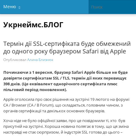
Меню
Укрнеймс.БЛОГ
Термін дії SSL-сертифіката буде обмежений
до одного року браузером Safari від Apple
Опубликовал
Алина Близнюк
Починаючи з 1 вересня, браузер Safari Apple більше не буде
довіряти сертифікатам SSL / TLS, термін дії яких перевищує
398 днів. (Це еквівалент однорічного сертифіката плюс
пільговий період поновлення).
Apple оголосила про своє рішення на зустрічі 19 лютого на форумі
CA / Browser (CA / B Forum), що складається, головним чином, з
органів сертифікації та декількох основних браузерів.
Хоча ніде не було офіційної заяви, про це повiдомили тi, хто був
присутнiй на зустрічі. Хороша новина полягає в тому, що ця зміна
насправді не стає сюрпризом, й індустрія SSL готова до цього –