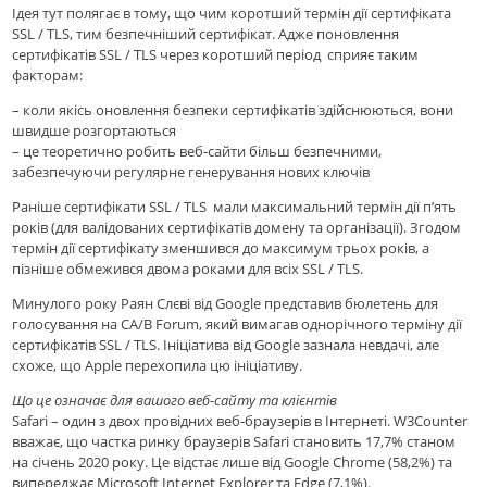
Ідея тут полягає в тому, що чим коротший термін дії сертифіката
SSL / TLS, тим безпечніший сертифікат. Адже поновлення
сертифікатів SSL / TLS через коротший період сприяє таким
факторам:
– коли якісь оновлення безпеки сертифікатів здійснюються, вони
швидше розгортаються
– це теоретично робить веб-сайти більш безпечними,
забезпечуючи регулярне генерування нових ключів
Ранiше сертифікати SSL / TLS мали максимальний термін дії п’ять
років (для валiдованих сертифікатів домену та організації). Згодом
термін дії сертифікату зменшився до максимум трьох років, а
пізніше обмежився двома роками для всіх SSL / TLS.
Минулого року Раян Слєві від Google представив бюлетень для
голосування на CA/B Forum, який вимагав однорічного терміну дії
сертифікатів SSL / TLS. Ініціатива вiд Google зазнала невдачі, але
схоже, що Apple перехопила цю iнiцiативу.
Що це означає для вашого веб-сайту та клієнтів
Safari – один з двох провідних веб-браузерів в Інтернеті. W3Counter
вважає, що частка ринку браузерів Safari становить 17,7% станом
на січень 2020 року. Це відстає лише від Google Chrome (58,2%) та
випереджає Microsoft Internet Explorer та Edge (7,1%).