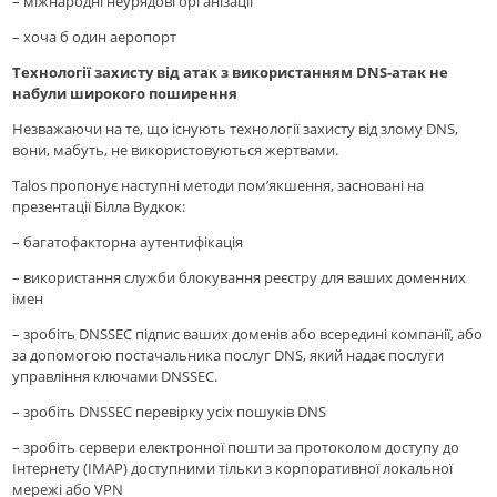
– міжнародні неурядові організації
– хоча б один аеропорт
Технології захисту від атак з використанням DNS-атак не
набули широкого поширення
Незважаючи на те, що існують технології захисту від злому DNS,
вони, мабуть, не використовуються жертвами.
Talos пропонує наступні методи пом’якшення, засновані на
презентації Білла Вудкок:
– багатофакторна аутентифікація
– використання служби блокування реєстру для ваших доменних
імен
– зробіть DNSSEC підпис ваших доменів або всередині компанії, або
за допомогою постачальника послуг DNS, який надає послуги
управління ключами DNSSEC.
– зробіть DNSSEC перевірку усіх пошуків DNS
– зробіть сервери електронної пошти за протоколом доступу до
Інтернету (IMAP) доступними тільки з корпоративної локальної
мережі або VPN