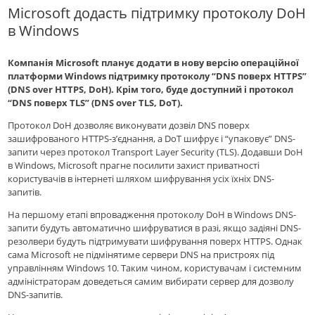
Microsoft додасть підтримку протоколу DoH
в Windows
Компанія Microsoft планує додати в нову версію операційної
платформи Windows підтримку протоколу “DNS поверх HTTPS”
(DNS over HTTPS, DoH). Крім того, буде доступний і протокол
“DNS поверх TLS” (DNS over TLS, DoT).
Протокол DoH дозволяє виконувати дозвіл DNS поверх
зашифрованого HTTPS-з’єднання, а DoT шифрує і “упаковує” DNS-
запити через протокол Transport Layer Security (TLS). Додавши DoH
в Windows, Microsoft прагне посилити захист приватності
користувачів в інтернеті шляхом шифрування усіх їхніх DNS-
запитів.
На першому етапі впровадження протоколу DoH в Windows DNS-
запити будуть автоматично шифруватися в разі, якщо задіяні DNS-
резолвери будуть підтримувати шифрування поверх HTTPS. Однак
сама Microsoft не підмінятиме сервери DNS на пристроях під
управлінням Windows 10. Таким чином, користувачам і системним
адміністраторам доведеться самим вибирати сервер для дозволу
DNS-запитів.