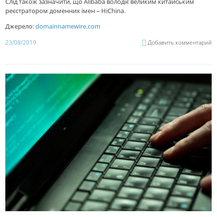
Слід також зазначити, що Alibaba володіє великим китайським
реєстратором доменних імен – HiChina.
Джерело:
domainnamewire.com
23/08/2019
Добавить комментарий