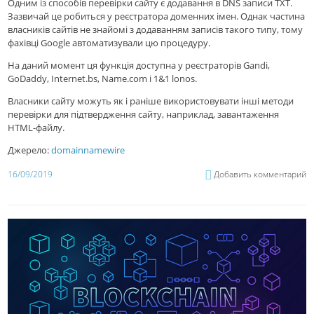
Одним із способів перевірки сайту є додавання в DNS записи TXT.
Зазвичай це робиться у реєстратора доменних імен. Однак частина
власників сайтів не знайомі з додаванням записів такого типу, тому
фахівці Google автоматизували цю процедуру.
На даний момент ця функція доступна у реєстраторів Gandi,
GoDaddy, Internet.bs, Name.com і 1&1 lonos.
Власники сайту можуть як і раніше використовувати інші методи
перевірки для підтвердження сайту, наприклад, завантаження
HTML-файлу.
Джерело:
domainnamewire
16/09/2019
Добавить комментарий