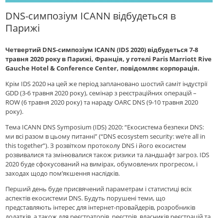
DNS-симпозіум ICANN відбудеться в
Парижі
Четвертий DNS-симпозіум ICANN (IDS 2020) відбудеться 7-8
травня 2020 року в Парижі, Франція, у готелі Paris Marriott Rive
Gauche Hotel & Conference Center, повідомляє корпорація.
Крім IDS 2020 на цей же період заплановано шостий саміт індустрії
GDD (3-6 травня 2020 року), семінар з реєстраційних операцій –
ROW (6 травня 2020 року) та нараду OARC DNS (9-10 травня 2020
року).
Тема ICANN DNS Symposium (IDS) 2020: “Екосистема безпеки DNS:
ми всі разом в цьому питанні” (“DNS ecosystem security: we’re all in
this together”). З розвiтком протоколу DNS і його екосистем
розвивалися та змiнювалися також ризики та ландшафт загроз. IDS
2020 буде сфокусований на вимірах, обумовлених прогресом, і
заходах щодо пом’якшення наслідків.
Перший день буде присвячений параметрам і статистиці всіх
аспектів екосистеми DNS. Будуть порушені теми, що
представляють інтерес для інтернет-провайдерів, розробників
додатків, а також для реєстраторів, реєстрів, власників реєстрацій та