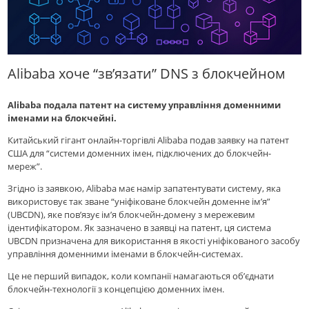
Alibaba хоче “зв’язати” DNS з блокчейном
Alibaba подала патент на систему управління доменними
іменами на блокчейні.
Китайський гігант онлайн-торгівлі Alibaba подав заявку на патент
США для “системи доменних імен, підключених до блокчейн-
мереж”.
Згідно із заявкою, Alibaba має намір запатентувати систему, яка
використовує так зване “уніфіковане блокчейн доменне ім’я”
(UBCDN), яке пов’язує ім’я блокчейн-домену з мережевим
ідентифікатором. Як зазначено в заявці на патент, ця система
UBCDN призначена для використання в якості уніфікованого засобу
управління доменними іменами в блокчейн-системах.
Це не перший випадок, коли компанії намагаються об’єднати
блокчейн-технології з концепцією доменних імен.