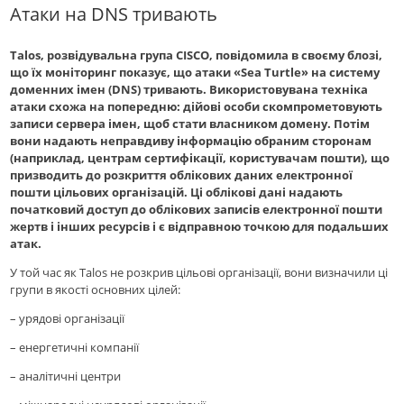
Атаки на DNS тривають
Talos, розвідувальна група CISCO, повідомила в своєму блозі,
що їх моніторинг показує, що атаки «Sea Turtle» на систему
доменних імен (DNS) тривають. Використовувана техніка
атаки схожа на попередню: дійові особи скомпрометовують
записи сервера імен, щоб стати власником домену. Потім
вони надають неправдиву інформацію обраним сторонам
(наприклад, центрам сертифікації, користувачам пошти), що
призводить до розкриття облікових даних електронної
пошти цільових організацій. Ці облікові дані надають
початковий доступ до облікових записів електронної пошти
жертв і інших ресурсів і є відправною точкою для подальших
атак.
У той час як Talos не розкрив цільові організації, вони визначили ці
групи в якості основних цілей:
– урядові організації
– енергетичні компанії
– аналітичні центри