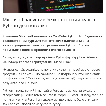
Microsoft запустив безкоштовний курс з
Python для новачків
Компанія Microsoft виклала на YouTube Python for Beginners –
безкоштовний курс для тих, хто хоче вивчати один з
найпопулярніших мов програмування Python. Про це
повідомляє один з офіційних блогів компанії.
Викладачі курсу – senior-розробник Крістофер Харрісон і бізнес-
менеджер ігрового спрямування Сьюзен Ібах.
«Напевно, найскладніше на початку вивчення нової мови: просто
зрозуміти, як почати. Що важливо? Що потрібно знати, щоб стати
професіоналом? Складно слідувати документації, якщо ви не зовсім
розумієте, про що вона.
Python – популярний і гнучкий: з його допомогою ви зможете
створювати рішення всіх масштабів і форм. Сьюзан і я згадували, як
починали вчити його, і ми шкодуємо, що у нас не було вчителя», –
так Харрісон пояснює мету свого курсу.