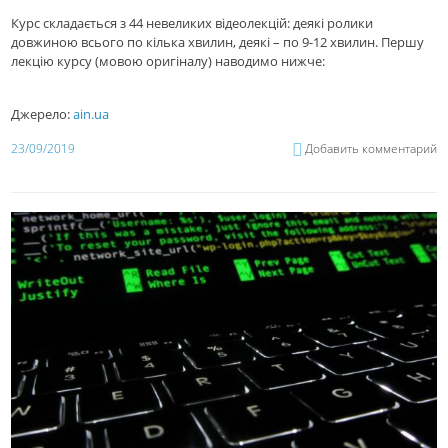
Курс складається з 44 невеликих відеолекцій: деякі ролики
довжиною всього по кілька хвилин, деякі – по 9-12 хвилин. Першу
лекцію курсу (мовою оригіналу) наводимо нижче:
Джерело:
ain.ua
23/09/2019
Добавить комментарий