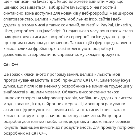
ще – написані на JavaScript. Якщо ви хочете вивчити мову, що
швидко розвивається , вибирайте JavaScript. У неї простий
синтаксис, вона доступна для новачків у веб-розробці, має широке
співтовариство. Велика кількість мобільних ігор, сайтів і веб-
додатків, в тому числі у таких компаній, як Netflix, PayPal, LinkedIn,
Uber, розроблені на JavaScript. З недавнього часу вона також стала
використовуватися для розробки серверної логіки додатків, що є
ще одним стимулом до вивчення. Також в цій сфері представлено
кілька великих фреймворків, які полегшують розробку і
дозволяють створювати по-справжньому складні продукти.
C# і C++
Це зразок класичного програмування. Велика кількість мов
програмування містить в собі принципи C# і C++. Саме тому існує
думка, що після їх вивчення у розробника не виникне труднощів у
знайомстві з іншими мовами. Область використання також
широка: створення мікроконтролерів, мобільних додатків, систем
моделювання, ігор, нейронних мереж. Ці мови програмування
активно підтримуються – велика спільнота, тисячі книг і така ж
кількість форумів, що значно полегшує вивчення. Якщо при
розробці десктопних і мобільних додатків, а також інших сервісів
існують підвищені вимоги до продуктивності, для проекту потрібен
розробник на C# і C++.