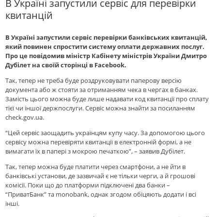
В Україні запустили сервіс для перевірки
квитанцій
В Україні запустили сервіс перевірки банківських квитанцій,
який повинен спростити систему оплати державних послуг.
Про це повідомив міністр Кабінету міністрів України Дмитро
Дубілет на своїй сторінці в Facebook.
Так, тепер не треба буде роздруковувати паперову версію
документа або ж стояти за отриманням чека в чергах в банках.
Замість цього можна буде лише надавати код квитанції про сплату
тієї чи іншої держпослуги. Сервіс можна знайти за посиланням
check.gov.ua.
“Цей сервіс заощадить українцям купу часу. За допомогою цього
сервісу можна перевіряти квитанції в електронній формі, а не
вимагати їх в папері з мокрою печаткою”, – заявив Дубілет.
Так, тепер можна буде платити через смартфони, а не йти в
банківські установи, де зазвичай є не тільки черги, а й грошові
комісії. Поки що до платформи підключені два банки –
“ПриватБанк” та monobank, однак згодом обіцяють додати і всі
інші.