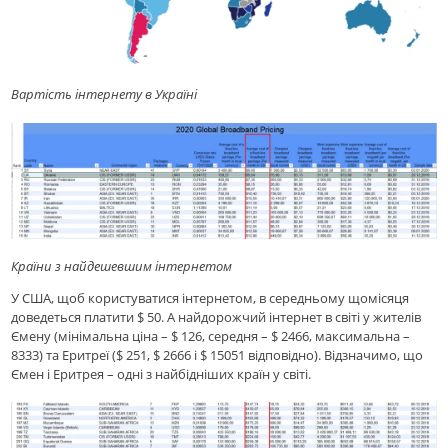
Вартість інтернету в Україні
Країни з найдешевшим інтернетом
У США, щоб користуватися інтернетом, в середньому щомісяця
доведеться платити $ 50. А найдорожчий інтернет в світі у жителів
Ємену (мінімальна ціна – $ 126, середня – $ 2466, максимальна –
8333) та Еритреї ($ 251, $ 2666 і $ 15051 відповідно). Відзначимо, що
Ємен і Еритрея – одні з найбідніших країн у світі.