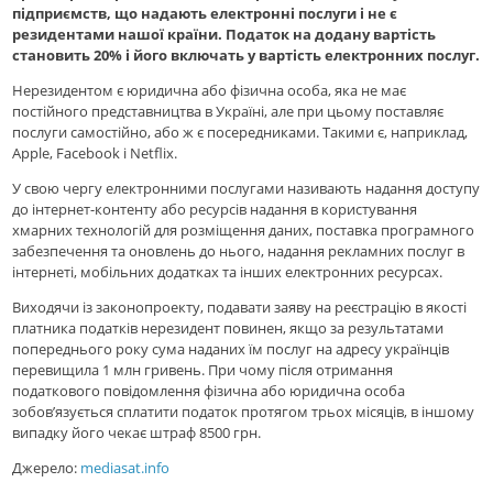
підприємств, що надають електронні послуги і не є
резидентами нашої країни. Податок на додану вартість
становить 20% і його включать у вартість електронних послуг.
Нерезидентом є юридична або фізична особа, яка не має
постійного представництва в Україні, але при цьому поставляє
послуги самостійно, або ж є посередниками. Такими є, наприклад,
Apple, Facebook і Netflix.
У свою чергу електронними послугами називають надання доступу
до інтернет-контенту або ресурсів надання в користування
хмарних технологій для розміщення даних, поставка програмного
забезпечення та оновлень до нього, надання рекламних послуг в
інтернеті, мобільних додатках та інших електронних ресурсах.
Виходячи із законопроекту, подавати заяву на реєстрацію в якості
платника податків нерезидент повинен, якщо за результатами
попереднього року сума наданих їм послуг на адресу українців
перевищила 1 млн гривень. При чому після отримання
податкового повідомлення фізична або юридична особа
зобов’язується сплатити податок протягом трьох місяців, в іншому
випадку його чекає штраф 8500 грн.
Джерело:
mediasat.info