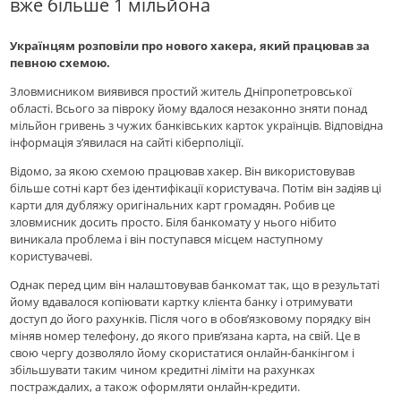
вже більше 1 мільйона
Українцям розповіли про нового хакера, який працював за
певною схемою.
Зловмисником виявився простий житель Дніпропетровської
області. Всього за півроку йому вдалося незаконно зняти понад
мільйон гривень з чужих банківських карток українців. Відповідна
інформація з’явилася на сайті кіберполіції.
Відомо, за якою схемою працював хакер. Він використовував
більше сотні карт без ідентифікації користувача. Потім він задіяв ці
карти для дубляжу оригінальних карт громадян. Робив це
зловмисник досить просто. Біля банкомату у нього нібито
виникала проблема і він поступався місцем наступному
користувачеві.
Однак перед цим він налаштовував банкомат так, що в результаті
йому вдавалося копіювати картку клієнта банку і отримувати
доступ до його рахунків. Після чого в обов’язковому порядку він
міняв номер телефону, до якого прив’язана карта, на свій. Це в
свою чергу дозволяло йому скористатися онлайн-банкінгом і
збільшувати таким чином кредитні ліміти на рахунках
постраждалих, а також оформляти онлайн-кредити.