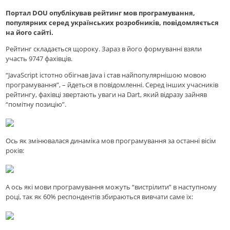
Портал DOU опублікував рейтинг мов програмування,
популярних серед українських розробників, повідомляється
на його сайті.
Рейтинг складається щороку. Зараз в його формуванні взяли
участь 9747 фахівців.
“JavaScript істотно обігнав Java і став найпопулярнішою мовою
програмування”, – йдеться в повідомленні. Серед інших учасників
рейтингу, фахівці звертають уваги на Dart, який відразу зайняв
“помітну позицію”.
Ось як змінювалася динаміка мов програмування за останні вісім
років:
А ось які мови програмування можуть “вистрілити” в наступному
році, так як 60% респондентів збираються вивчати саме їх: