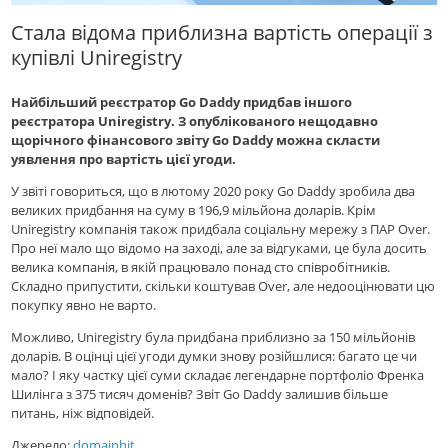
Стала відома приблизна вартість операції з
купівлі Uniregistry
Найбільший реєстратор Go Daddy придбав іншого
реєстратора Uniregistry. З опублікованого нещодавно
щорічного фінансового звіту Go Daddy можна скласти
уявлення про вартість цієї угоди.
У звіті говориться, що в лютому 2020 року Gо Daddy зробила два
великих придбання на суму в 196,9 мільйона доларів. Крім
Uniregistry компанія також придбала соціальну мережу з ПАР Over.
Про неї мало що відомо на заході, але за відгуками, це була досить
велика компанія, в якій працювало понад сто співробітників.
Складно припустити, скільки коштував Over, але недооцінювати цю
покупку явно не варто.
Можливо, Uniregistry була придбана приблизно за 150 мільйонів
доларів. В оцінці цієї угоди думки знову розійшлися: багато це чи
мало? І яку частку цієї суми складає легендарне портфоліо Френка
Шилінга з 375 тисяч доменів? Звіт Go Daddy залишив більше
питань, ніж відповідей.
Джерело:
domainhit