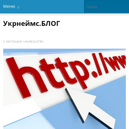
Меню
Укрнеймс.БЛОГ
С МЕТКАМИ
UNIREGISTRY