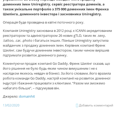
доменних імен Uniregistry, сервіс реєстратора доменів, а
також унікальне портфоліо з 375 000 доменних імен Френка
Шилінга, доменного інвестора і засновника Uniregistry.
Операція буде проведена в квітні поточного року.
Компанія Uniregistry заснована в 2012 році, є ICANN-акредитованим
реєстратором та адміністратором 26 нових gTLD, таких як .sexy,
.tattoo, .car, .photo і багатьох інших. Пізніше Uniregistry запустила
майданчик з продажу доменних імен. Керівник компанії Френк
Шилінг, сам будучи доменним інвестором, таким чином вирішив
підтримати розвиток доменного ринку.
Коментуючи продаж компанії Go Daddy, Френк Шилінг сказав, що
його рішення не було будь-яким чином вимушеним і не є
наслідком якихось невдач в бізнесі. За його словами, його вразила
робота команди Go Daddy, настрій компанії на розвиток доменної
індустрії і бажання працювати з клієнтами. “Разом ми зможемо
набагато більше”, – підсумував він.
Джерело:
domainhit
13/02/2020
Добавить комментарий