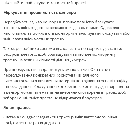
ніж знайти і заблокувати конкретний проксі.
Міркування про діяльність цензора
Передбачається, что цензор НЕ планує повністю блокувати
інтернет, якісь з’єднання вважаються дозволеними. Однак для
нього важлива можливість моніторити, аналізувати, блокувати або
змінювати якісь частини трафіку.
Також розробники системи вважали, что цензор має достатньо
ресурсів, для того, щоб розташувати залізо для моніторингу
трафіку на великій кількості дільниць мережі.
При цьому, цілі цензора можуть змінюватися. Одна з них –
переслідування конкретних користувачів, для чого
використовується виявлення патернів поведінки на основі трафіку.
Інше завдання – блокування конкретного контенту, для вирішення
її цензор может піти навіть на внесення спотворень в трафік, щоб
заборонений зміст просто не відкривався браузером.
Як це працює
Система Collage складається з трьох рівнів: векторного, рівня
повідомлень та рівня додатків.