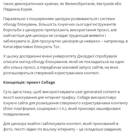
таких демократичних країнах, як Великобританія, Австралія або
Південна Корея.
Паралельно з поширенням цензури розвиваються і системи
обходу блокувань. Більшість існуючих сьогодні інструментів
боротьби з цензурою припускають використання проксі, але
найчастіше для цензора не складає труднощів виявити і
заблокувати їх. Для просунутих цензорів це неважко – наприклад, в
Китаї ефективно блокують Tor.
У цьому дослідженні вчені університету Джорджії спробували
описати метод обходу блокування, який не покладається на один
або кілька проксі, а передбачає масовий запуск сайтів, на яких
розташовується створений користувачами контент.
Концепція: проект Collage
Суть ідеї в тому, щоб використовувати user-generated content в
якості маскування для інтернет-трафіку. Collage використовує
існуючі сайти для розміщення створеного користувачами контенту
(блог-платформи, соцмережі і т.п.), який приховує зашифровані
повідомлення.
Для цензора знайти і заблокувати контент, який прихований в
фото, тексті і відео по всьому інтернету – це складніше завдання,