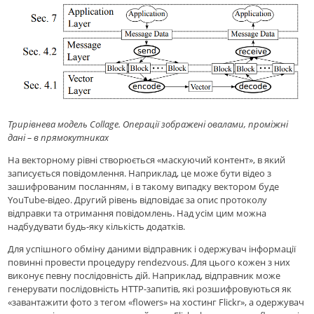
Трирівнева модель Collage. Операції зображені овалами, проміжні
дані – в прямокутниках
На векторному рівні створюється «маскуючий контент», в який
записується повідомлення. Наприклад, це може бути відео з
зашифрованим посланням, і в такому випадку вектором буде
YouTube-відео. Другий рівень відповідає за опис протоколу
відправки та отримання повідомлень. Над усім цим можна
надбудувати будь-яку кількість додатків.
Для успішного обміну даними відправник і одержувач інформації
повинні провести процедуру rendezvous. Для цього кожен з них
виконує певну послідовність дій. Наприклад, відправник може
генерувати послідовність HTTP-запитів, які розшифровуються як
«завантажити фото з тегом «flowers» на хостинг Flickr», а одержувач