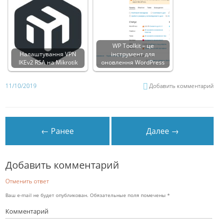
WP Toolkit – це
Налаштування VPN
інструмент для
IKEv2 RSA на Mikrotik
оновлення WordPress
11/10/2019
Добавить комментарий
← Ранее
Далее →
Добавить комментарий
Отменить ответ
Ваш e-mail не будет опубликован.
Обязательные поля помечены
*
Комментарий