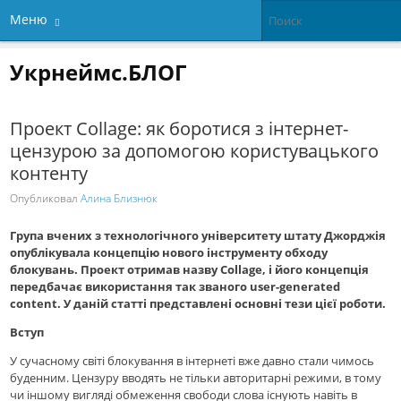
Меню
Укрнеймс.БЛОГ
Проект Collage: як боротися з інтернет-
цензурою за допомогою користувацького
контенту
Опубликовал
Алина Близнюк
Група вчених з технологічного університету штату Джорджія
опублікувала концепцію нового інструменту обходу
блокувань. Проект отримав назву Collage, і його концепція
передбачає використання так званого user-generated
content. У даній статті представлені основні тези цієї роботи.
Вступ
У сучасному світі блокування в інтернеті вже давно стали чимось
буденним. Цензуру вводять не тільки авторитарні режими, в тому
чи іншому вигляді обмеження свободи слова існують навіть в