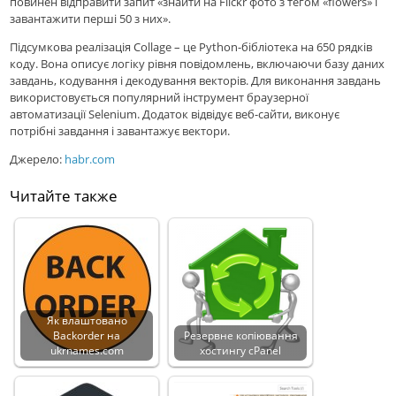
повинен відправити запит «знайти на Flickr фото з тегом «flowers» і
завантажити перші 50 з них».
Підсумкова реалізація Collage – це Python-бібліотека на 650 рядків
коду. Вона описує логіку рівня повідомлень, включаючи базу даних
завдань, кодування і декодування векторів. Для виконання завдань
використовується популярний інструмент браузерної
автоматизації Selenium. Додаток відвідує веб-сайти, виконує
потрібні завдання і завантажує вектори.
Джерело:
habr.com
Читайте также
Як влаштовано
Backorder на
Резервне копіювання
ukrnames.com
хостингу cPanel