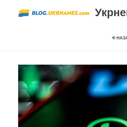
Перейти
Укрн
к
содержимому
⟲ НАЗ