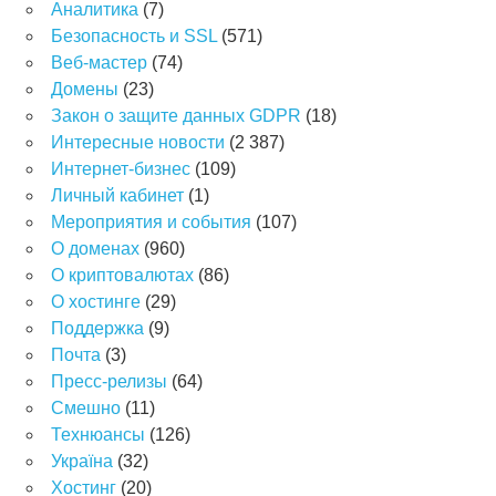
Аналитика
(7)
Безопасность и SSL
(571)
Веб-мастер
(74)
Домены
(23)
Закон о защите данных GDPR
(18)
Интересные новости
(2 387)
Интернет-бизнес
(109)
Личный кабинет
(1)
Мероприятия и события
(107)
О доменах
(960)
О криптовалютах
(86)
О хостинге
(29)
Поддержка
(9)
Почта
(3)
Пресс-релизы
(64)
Смешно
(11)
Технюансы
(126)
Україна
(32)
Хостинг
(20)