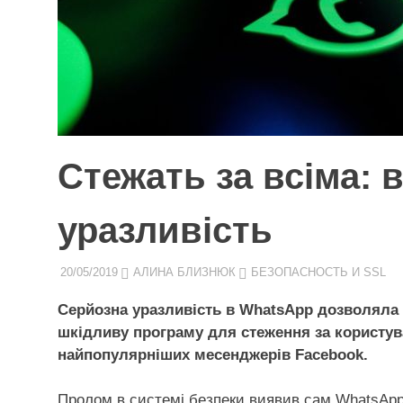
Стежать за всіма:
уразливість
20/05/2019
АЛИНА БЛИЗНЮК
БЕЗОПАСНОСТЬ И SSL
Серйозна уразливість в WhatsApp дозволяла
шкідливу програму для стеження за користув
найпопулярніших месенджерів Facebook.
Пролом в системі безпеки виявив сам WhatsApp б