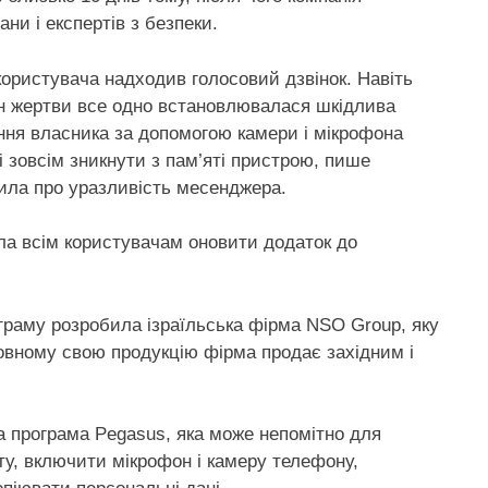
ни і експертів з безпеки.
користувача надходив голосовий дзвінок. Навіть
он жертви все одно встановлювалася шкідлива
ння власника за допомогою камери і мікрофона
 зовсім зникнути з пам’яті пристрою, пише
мила про уразливість месенджера.
ла всім користувачам оновити додаток до
ограму розробила ізраїльська фірма NSO Group, яку
новному свою продукцію фірма продає західним і
а програма Pegasus, яка може непомітно для
ту, включити мікрофон і камеру телефону,