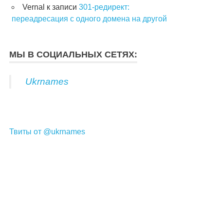
Vernal
к записи
301-редирект:
переадресация с одного домена на другой
МЫ В СОЦИАЛЬНЫХ СЕТЯХ:
Ukrnames
Твиты от @ukrnames