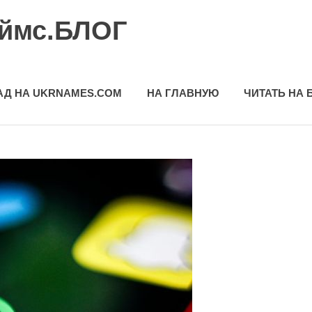
еймс.БЛОГ
АД НА UKRNAMES.COM
НА ГЛАВНУЮ
ЧИТАТЬ НА 