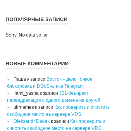
ПОПУЛЯРНЫЕ ЗАПИСИ
Sorry. No data so far.
НОВЫЕ КОММЕНТАРИИ
Паша
к записи
Восток – дело тонкое:
блокировка и DDoS-атака Telegram
ilami_yasna
к записи
301-редирект:
переадресация с одного домена на другой
ukrnames
к записи
Как проверить и очистить
свободное место на сервере VDS
Oleksandr Dadak
к записи
Как проверить и
очистить свободное место на сервере VDS