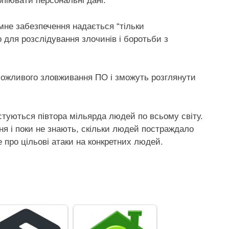
піювати персональні дані.
амне забезпечення надається “тільки
для розслідування злочинів і боротьби з
ожливого зловживання ПО і зможуть розглянути
туються півтора мільярда людей по всьому світу.
я і поки не знають, скільки людей постраждало
 про цільові атаки на конкретних людей.