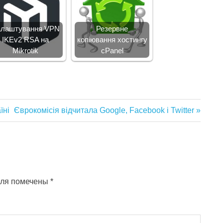
лаштування VPN
Резервне
IKEv2 RSA на
копіювання хостингу
Mikrotik
cPanel
їні
Следующая
Єврокомісія відчитала Google, Facebook і Twitter
запись:
оля помечены
*