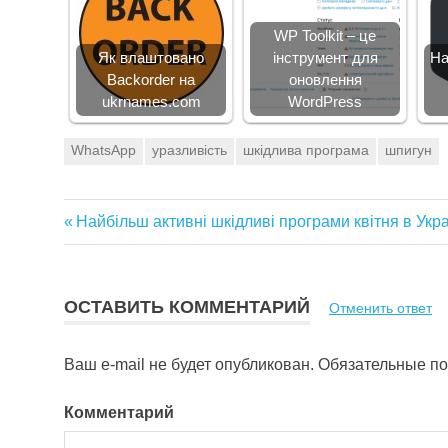
WP Toolkit – це
Як влаштовано
інструмент для
На
Backorder на
оновлення
ukrnames.com
WordPress
WhatsApp
уразливість
шкідлива програма
шпигун
Предыдущая
Найбільш активні шкідливі програми квітня в Укра
Навигация
запись:
по
ОСТАВИТЬ КОММЕНТАРИЙ
Отменить ответ
записям
Ваш e-mail не будет опубликован.
Обязательные п
Комментарий