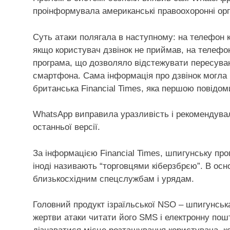
проінформувала американські правоохоронні орга
Суть атаки полягала в наступному: на телефон 
якщо користувач дзвінок не приймав, на телеф
програма, що дозволяло відстежувати пересува
смартфона. Сама інформація про дзвінок могла і
британська Financial Times, яка першою повідо
WhatsApp виправила уразливість і рекомендува
останньої версії.
За інформацією Financial Times, шпигунську пр
іноді називають “торговцями кіберзбрєю”. В ос
близькосхідним спецслужбам і урядам.
Головний продукт ізраїльської NSO – шпигунськ
жертви атаки читати його SMS і електронну пош