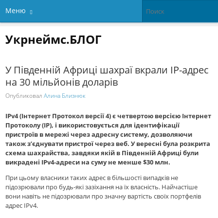
Меню
Укрнеймс.БЛОГ
У Південній Африці шахраї вкрали IP-адрес
на 30 мільйонів доларів
Опубликовал
Алина Близнюк
IPv4 (Інтернет Протокол версії 4) є четвертою версією Інтернет
Протоколу (IP), і використовується для ідентифікації
пристроїв в мережі через адресну систему, дозволяючи
також з’єднувати пристрої через веб. У вересні була розкрита
схема шахрайства, завдяки якій в Південній Африці були
викрадені IPv4-адреси на суму не менше $30 млн.
При цьому власники таких адрес в більшості випадків не
підозрювали про будь-які зазіхання на їх власність. Найчастіше
вони навіть не підозрювали про значну вартість своїх портфелів
адрес IPv4.