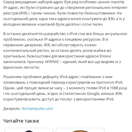
Серед викрадених наборів адрес був ряд особливо цінних пакетів
IP-адрес, які були отримані ще до створення регіональних інтернет-
реєстрів (RIR) і, таким чином, були повністю безкоштовними. На
сьогоднішній день одна така адреса може коштувати до $30, а їх у
володінні великих компаній були десятки і сотні тисяч.
В останнє десятиліття шахрайство з IPv4 стає все більш актуальною
проблемою, оскільки IP-адреси є кінцевим ресурсом. В їх
первинних джерелах, RIR, які обслуговують кожен
континентальний регіон, за останні десять років майже всі
оригінальні, безкоштовні для використання адресні блоки
закінчилися, причому AFRINIC – єдиний, який все ще виділяє їх з
відносною легкістю.
Рішенням проблеми дефіциту IPv4-адрес і пов’язаних з ним
зловживань є повсюдний перехід користувачів на протокол IPv6.
Однак, цей процес вимагає часу – з моменту появи IPv6 в 1998 році
і по сьогоднішній день, згідно зі статистикою Google, менше 30%
користувачів мають доступ до послуг з використанням IPv6.
Джерело:
domainpulse.com
Читайте также