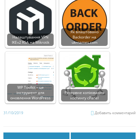
Як влаштовано
Налаштування VPN
Backorder на
IKEv2 RSA на Mikrotik
ukrnames.com
WP Toolkit – це
інструмент для
Резервне копіювання
оновлення WordPress
хостингу cPanel
31/10/2019
Добавить комментарий