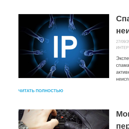
Сп
не
27/09/2
ИНТЕР
Экспе
спама
актив
неисп
ЧИТАТЬ ПОЛНОСТЬЮ
Мо
пе