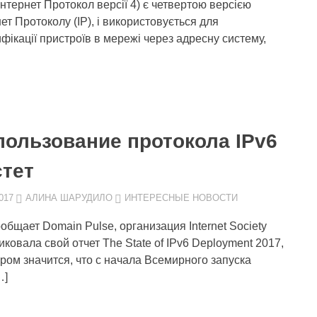
(Інтернет Протокол версії 4) є четвертою версією
нет Протоколу (IP), і використовується для
ифікації пристроїв в мережі через адресну систему,
пользование протокола IPv6
стет
017
АЛИНА ШАРУДИЛО
ИНТЕРЕСНЫЕ НОВОСТИ
ообщает Domain Pulse, организация Internet Society
иковала свой отчет The State of IPv6 Deployment 2017,
ором значится, что с начала Всемирного запуска
…]