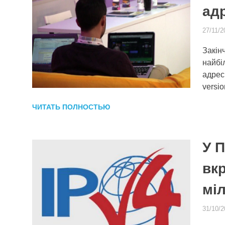
ад
27/11/2
Закін
найбі
адрес
versio
ЧИТАТЬ ПОЛНОСТЬЮ
У 
вкр
мі
31/10/2