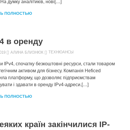
 На думку аналітиків, нові[…]
ТЬ ПОЛНОСТЬЮ
4 в оренду
019
АЛИНА БЛИЗНЮК
ТЕХНЮАНСЫ
и IPv4, спочатку безкоштовні ресурси, стали товаром
атегічним активом для бізнесу. Компанія Heficed
ила платформу, що дозволяє підприємствам
увати і здавати в оренду IPv4-адреси.[…]
ТЬ ПОЛНОСТЬЮ
еяких країн закінчилися IP-