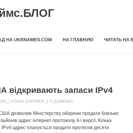
еймс.БЛОГ
АД НА UKRNAMES.COM
НА ГЛАВНУЮ
ЧИТАТЬ НА 
А відкривають запаси IPv4
020
АЛИНА БЛИЗНЮК
О ДОМЕНАХ
США дозволив Міністерству оборони продати близько
льйонів адрес інтернет-протоколу 4-ї версії. Кілька
в IPv4-адрес планується продати протягом десяти