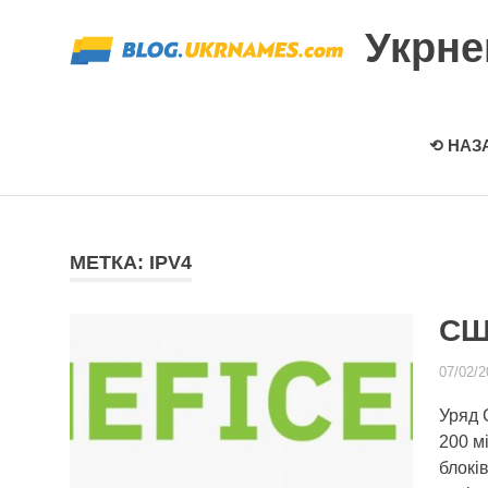
Перейти
Укрн
к
содержимому
⟲ НАЗ
МЕТКА: IPV4
СШ
07/02/2
Уряд 
200 мі
блокі