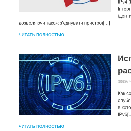
IPv4 
Інтер
ідент
дозволяючи також з’єднувати пристрої[…]
ЧИТАТЬ ПОЛНОСТЬЮ
Ис
ра
08/06/2
Как с
опубл
в кот
IPv6[
ЧИТАТЬ ПОЛНОСТЬЮ