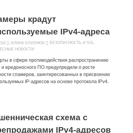
амеры крадут
используемые IPv4-адреса
016
АЛИНА БЛИЗНЮК
БЕЗОПАСНОСТЬ И SSL
,
ЕСНЫЕ НОВОСТИ
рты в сфере противодействия распространению
 и вредоносного ПО предупредили о росте
ности спамеров, заинтересованных в присвоении
ользуемых IP-адресов на основе протокола IPv4.
шенническая схема с
репродажами IPv4-адресов