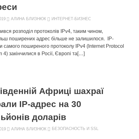
реси
019
АЛИНА БЛИЗНЮК
ИНТЕРНЕТ-БИЗНЕС
чився розподіл протоколів IPv4, таким чином,
льш поширених адрес більше не залишилося. IP-
и самого поширеного протоколу IPv4 (Internet Protocol
n 4) закінчилися в Росії, Європі та[…]
Південній Африці шахраї
али IP-адрес на 30
льйонів доларів
019
АЛИНА БЛИЗНЮК
БЕЗОПАСНОСТЬ И SSL