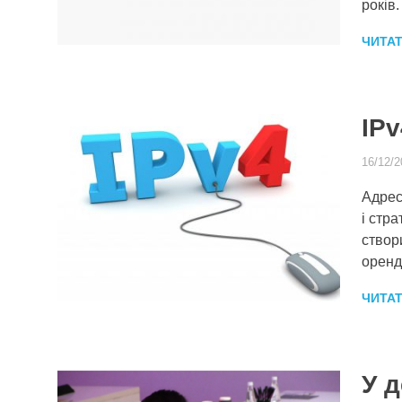
років.
ЧИТА
IPv
16/12/2
Адрес
і стр
створ
оренд
ЧИТА
У д