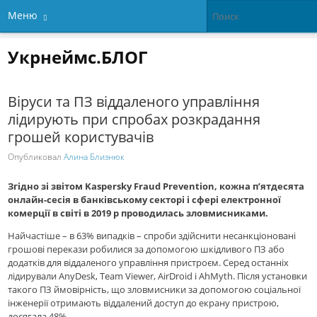
Меню
Укрнеймс.БЛОГ
Віруси та ПЗ віддаленого управління
лідирують при спробах розкрадання
грошей користувачів
Опубликовал
Алина Близнюк
Згідно зі звітом Kaspersky Fraud Prevention, кожна п’ятдесята
онлайн-сесія в банківському секторі і сфері електронної
комерції в світі в 2019 р проводилась зловмисниками.
Найчастіше – в 63% випадків – спроби здійснити несанкціоновані
грошові перекази робилися за допомогою шкідливого ПЗ або
додатків для віддаленого управління пристроєм. Серед останніх
лідирували AnyDesk, Team Viewer, AirDroid і AhMyth. Після установки
такого ПЗ ймовірність, що зловмисники за допомогою соціальної
інженерії отримають віддалений доступ до екрану пристрою,
досягала 48%.