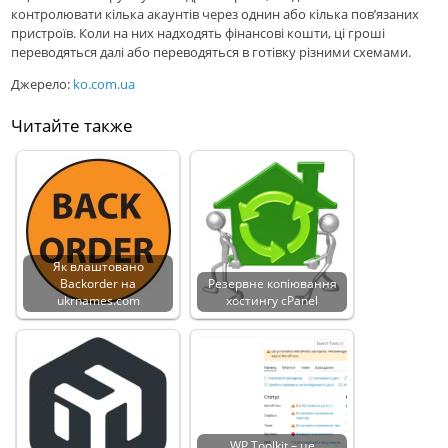
контролювати кілька акаунтів через однин або кілька пов’язаних
пристроїв. Коли на них надходять фінансові кошти, ці гроші
переводяться далі або переводяться в готівку різними схемами.
Джерело:
ko.com.ua
Читайте также
Як влаштовано
Backorder на
Резервне копіювання
ukrnames.com
хостингу cPanel
WP Toolkit – це