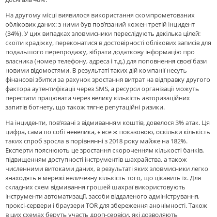
На другому місці виявилося використання скомпрометованих
облікових даних: з ними був пов’язаний кожен третій інцидент
(34%). У цих випадках зловмисники переслідують декілька цілей:
скоїти крадіжку, переконатися в достовірності облікових записів для
подальшого перепродажу, зібрати додаткову інформацію про
власника (номер телефону, адреса і т.д.) для поповнення своєї бази
новими відомостями. В результаті таких дій компанії несуть
фінансові збитки за рахунок зростання витрат на відправку другого
фактора аутентифікації через SMS, а ресурси організації можуть
перестати працювати через велику кількість авторизаційних
запитів ботнету, що також тягне репутаційні ризики.
На інциденти, пов’язані з відмиванням коштів, довелося 3% атак. Ця
цифра, сама по собі невелика, є все ж показовою, оскільки кількість
таких спроб зросла в порівнянні з 2018 року майже на 182%.
Експерти пояснюють це зростання скороченням кількості банків,
підвищенням доступності інструментів шахрайства, а також
численними витоками даних, в результаті яких зловмисники легко
знаходять в мережі величезну кількість того, що цікавить їх. Для
складних схем відмивання грошей шахраї використовують
інструменти автоматизації, засоби віддаленого адміністрування,
проксі-сервери і браузери TOR для збереження анонімності. Також
в цих схемах беруть участь дроп-сервіси, які дозволяють