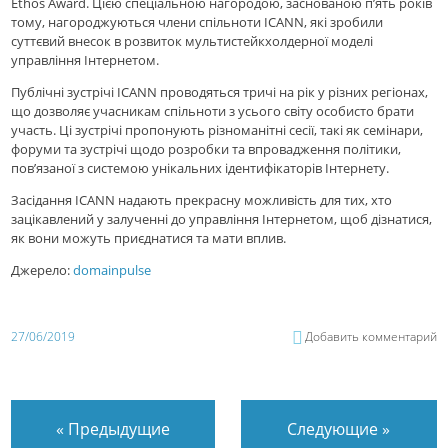
Ethos Award. Цією спеціальною нагородою, заснованою п’ять років
тому, нагороджуються члени спільноти ICANN, які зробили
суттєвий внесок в розвиток мультистейкхолдерної моделі
управління Інтернетом.
Публічні зустрічі ICANN проводяться тричі на рік у різних регіонах,
що дозволяє учасникам спільноти з усього світу особисто брати
участь. Ці зустрічі пропонують різноманітні сесії, такі як семінари,
форуми та зустрічі щодо розробки та впровадження політики,
пов’язаної з системою унікальних ідентифікаторів Інтернету.
Засідання ICANN надають прекрасну можливість для тих, хто
зацікавлений у залученні до управління Інтернетом, щоб дізнатися,
як вони можуть приєднатися та мати вплив.
Джерело:
domainpulse
27/06/2019
Добавить комментарий
«
Предыдущие
Следующие
»