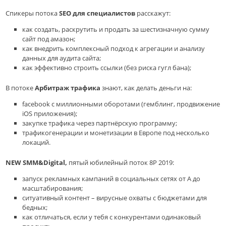
Спикеры потока
SEO для специалистов
расскажут:
как создать, раскрутить и продать за шестизначную сумму
сайт под амазон;
как внедрить комплексный подход к агрегации и анализу
данных для аудита сайта;
как эффективно строить ссылки (без риска гугл бана);
В потоке
Арбитраж трафика
знают, как делать деньги на:
facebook с миллионными оборотами (гемблинг, продвижение
iOS приложения);
закупке трафика через партнёрскую программу;
трафикогенерации и монетизации в Европе под несколько
локаций.
NEW
SMM&Digital,
пятый юбилейный поток 8P 2019:
запуск рекламных кампаний в социальных сетях от А до
масштабирования;
ситуативный контент – вирусные охваты с бюджетами для
бедных;
как отличаться, если у тебя с конкурентами одинаковый