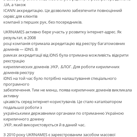
.UA, а також
ICANN аккредитацію. Це дозволило забезпечити повноцінний
сервіс для клієнтів
компанії з перших рук, без посередників.
UKRNAMES активно бере участь у розвитку інтернет-адрес. Як
результат, в 2008
році компанія отримала акредитацію від реєстру багатомовних
доменів — iDNS. В
рамках аккредитації від iDNS була отримана можливість відкрити
реєстрацію
кириллических доменів .УКР, .БЛОГ. Для роботи кириличних
доменів реєстру
iDNS на той час було потрібно налаштування спеціального
програмного
забезпечення. Тим не менш, поява кириличних доменів викликала
активну
цікавість серед інтернет-користувачів. Це стало каталізатором
подальшої роботи з
українськими державними органами по отриманню Україною
кириличного домену
.УКР, який використовується й в даний час.
З 2010 року UKRNAMES є зареєстрованим засобом масової