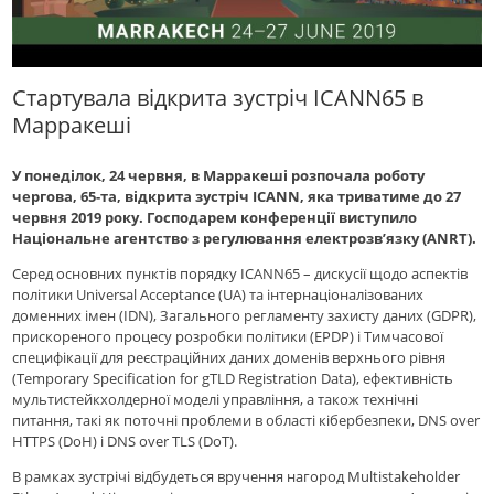
Стартувала відкрита зустріч ICANN65 в
Марракеші
У понеділок, 24 червня, в Марракеші розпочала роботу
чергова, 65-та, відкрита зустріч ICANN, яка триватиме до 27
червня 2019 року. Господарем конференції виступило
Національне агентство з регулювання електрозв’язку (ANRT).
Серед основних пунктів порядку ICANN65 – дискусії щодо аспектів
політики Universal Acceptance (UA) та інтернаціоналізованих
доменних імен (IDN), Загального регламенту захисту даних (GDPR),
прискореного процесу розробки політики (EPDP) і Тимчасової
специфікації для реєстраційних даних доменів верхнього рівня
(Temporary Specification for gTLD Registration Data), ефективність
мультистейкхолдерної моделі управління, а також технічні
питання, такі як поточні проблеми в області кібербезпеки, DNS over
HTTPS (DoH) і DNS over TLS (DoT).
В рамках зустрічі відбудеться вручення нагород Multistakeholder