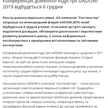
Конференція доменної індустрії UADOM-
2019 відбудеться 6 грудня
Реєстр домену верхнього рівня .UA компанія “Хостмастер”
запрошує на міжнародний форум UADOM-2019, який
відбудеться 6 грудня в Києві. Учасники зустрічі зможуть
поділитися досвідом, обговорити досягнення і перспективи
розвитку доменного ринку, а також неформально
поспілкуватися з провідними вітчизняними та світовими
експертами.
Конференція доменної індустрії UADOM проходить щорічно з 2011
року і збирає понад двісті інтернет-фахівців України і Східної
Європи. За цей час вона стала значущою подією
телекомунікаційного ринку України, оскільки дозволяє учасникам
на початку грудня підбити попередні підсумки року, що минає, а
також поділитися планами на майбутній рік.
Організатором UADOM є компанія “Хостмайстер” – спонсорська
організація і реєстр домену верхнього рівня .UA. Традиційно
учасниками і співорганізаторами конференції є реєстратори
доменних імен та адміністратори публічних доменів, представники
інтернет-проектів і творці контенту, оператори зв’язку та
провайдери. Високий рівень інтересу до заходу проявляють як