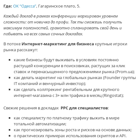
Где:
ОК “Одесса”
,
Гагаринское плато, 5.
Каждый доклад в рамках конференции маркирован уровнем
сложности: от новичка до профи. Так ты сможешь получить
максимум полезностей, грамотно спланировать свой день и
побывать на всех самых сочных докладах.
В потоке
Интернет-маркетинг для бизнеса
крупные игроки
рынка расскажут:
какие бизнесы будут выживать в условиях постоянно
растущей конкуренции в поисковиках, растущих за клик
ставок и перенасыщенного предложениями рынка (
Prom.ua);
как делать маркетинг на глобальных рынках (
Founder группы
IT компаний и венчурный инвестор);
как сделать коллтрекинг рентабельным для крупного
интернет-магазина с 3+ млн трафика в месяц (
Ringostat);
Свежие решения в докладах
PPC для специалистов
:
как специалисту по платному трафику выжить в мире
тотальной автоматизации;
как прогнозировать зоны роста и рисков на основе данных;
о практических примерах использования скриптов и API.