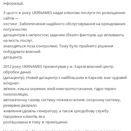
інформації.
З цього ж року UKRNAMES надає клієнтам послуги по розміщенню
сайтів —
хостинг. Забезпечення надійного обслуговування на орендованих
потужностях
датацентрів є непростою задачею (безліч факторів, що впливають
на якість послуг,
знаходяться поза контролем). Тому було прийнято рішення
побудувати власний
датацентр.
2012 року UKRNAMES презентував у м. Харків власний центр
обробки даних
(датацентр). Новий датацентр є найбільшим в Харкові, має чудовий
інтернет-
зв’язок, кілька окремих ліній електропостачання, гідро-термо-
пилоізоляцію,
автоматичну газову систему пожежогасіння, охоронну систему,
резервне джерело
живлення (дизель-генератор), а також цілодобову службу
підтримки клієнтів, яка
розташована в тому ж приміщенні.