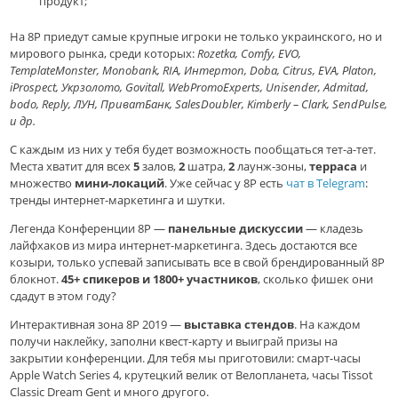
продукт;
На 8P приедут самые крупные игроки не только украинского, но и
мирового рынка, среди которых:
Rozetka, Comfy, EVО,
TemplateMonster, Monobank, RIA, Интертоп, Doba, Citrus, EVА, Platon,
iProspect, Укрзолото, Govitall, WebPromoExperts, Unisender, Admitad,
bodo, Reply, ЛУН, ПриватБанк, SalesDoubler, Kimberly – Clark, SendPulse,
и др.
С каждым из них у тебя будет возможность пообщаться тет-а-тет.
Места хватит для всех
5
залов,
2
шатра,
2
лаунж-зоны,
терраса
и
множество
мини-локаций
. Уже сейчас у 8Р есть
чат в Telegram
:
тренды интернет-маркетинга и шутки.
Легенда Конференции 8P —
панельные дискуссии
— кладезь
лайфхаков из мира интернет-маркетинга.
Здесь достаются все
козыри, только успевай записывать все в свой брендированный 8P
блокнот.
45+ спикеров
и 1800+ участников
, сколько фишек они
сдадут в этом году?
Интерактивная зона 8P 2019
—
выставка стендов
. На каждом
получи наклейку, заполни квест-карту и выиграй призы на
закрытии конференции. Для тебя мы приготовили: смарт-часы
Apple Watch Series 4, крутецкий велик от Велопланета, часы Tissot
Classic Dream Gent и много другого.