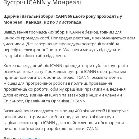
Зустріч ICANN у Монреалі
Щорічні Загальні збори ICANN66 цього року проходять у
Монреалі, Канада, з 2 по 7 листопада.
Відвідування громадських зборів ICANN є безкоштовним для
широкої громадськості. Попередня реєстрація рекомендується всім
учасникам. Для завершення процедури реєстрації потрібна
перевірка електронної пошти. Учасники можуть відвідувати
зустрічі особисто або віддалено.
Кожен календарний рік ICANN проводить три публічні зустрічі в
різних регіонах світу. Громадські зустрічі ICANN є центральним
принципом багатосторонньої моделі ICANN, оскільки вони є
місцем для прогресивної роботи в політиці, проведення
просвітницької роботи, обміну кращими практиками, ведення
ділових угод, вивчення ICANN та взаємодії з іншими членами
Спільноти, Правління та Організації ICANN.
Зазвичай, вони складаються з понад 400 різних сесій.Ці зустрічі є
основним центром для осіб та представників різних груп
зацікавлених сторін ICANN для ознайомлення та обговорення
питань, пов’язаних з розробкою політики ICANN.
Джерело:
icann.org