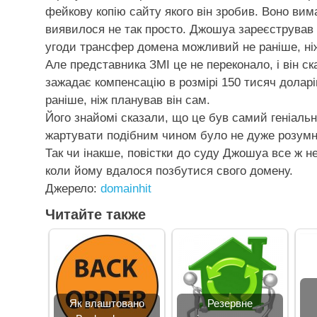
фейкову копію сайту якого він зробив. Воно ви
виявилося не так просто. Джошуа зареєстрував 
угоди трансфер домена можливий не раніше, ніж 
Але представника ЗМІ це не переконало, і він с
зажадає компенсацію в розмірі 150 тисяч долар
раніше, ніж планував він сам.
Його знайомі сказали, що це був самий геніальн
жартувати подібним чином було не дуже розумн
Так чи інакше, повістки до суду Джошуа все ж не
коли йому вдалося позбутися свого домену.
Джерело:
domainhit
Читайте также
Як влаштовано
Резервне