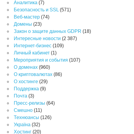
Аналитика
(7)
Безопасность и SSL
(571)
Веб-мастер
(74)
Домены
(23)
Закон о защите данных GDPR
(18)
Интересные новости
(2 387)
Интернет-бизнес
(109)
Личный кабинет
(1)
Мероприятия и события
(107)
О доменах
(960)
О криптовалютах
(86)
О хостинге
(29)
Поддержка
(9)
Почта
(3)
Пресс-релизы
(64)
Смешно
(11)
Технюансы
(126)
Україна
(32)
Хостинг
(20)