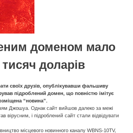
леним доменом мало
 тисяч доларів
ати своїх друзів, опублікувавши фальшиву
трував підроблений домен, що повністю імітує
озміщена “новина”.
узям Джошуа. Однак сайт вийшов далеко за межі
тав вірусним, і підроблений сайт стали відвідувати
рівництво місцевого новинного каналу WBNS-10TV,