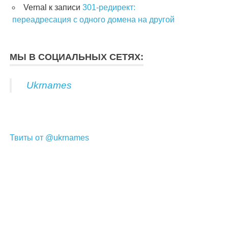
Vernal
к записи
301-редирект:
переадресация с одного домена на другой
МЫ В СОЦИАЛЬНЫХ СЕТЯХ:
Ukrnames
Твиты от @ukrnames