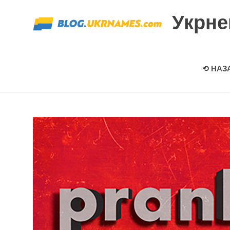
Перейти
Укрн
к
содержимому
⟲ НАЗ