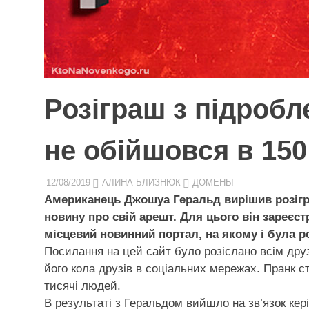
Розіграш з підроб
не обійшовся в 150
12/08/2019
АЛИНА БЛИЗНЮК
ДОМЕНЫ
Американець Джошуа Геральд вирішив розігр
новину про свій арешт. Для цього він зареєс
місцевий новинний портал, на якому і була р
Посилання на цей сайт було розіслано всім др
його кола друзів в соціальних мережах. Пранк с
тисячі людей.
В результаті з Геральдом вийшло на зв’язок ке