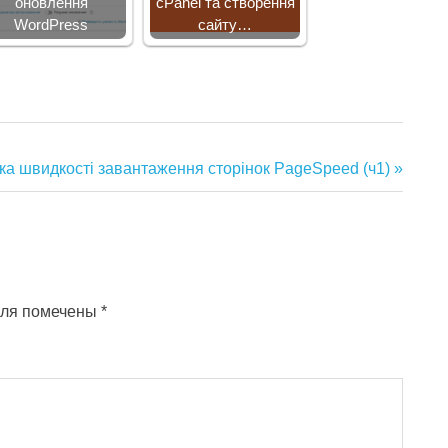
оновлення
cPanel та створення
WordPress
сайту…
ка швидкості завантаження сторінок PageSpeed (ч1)
оля помечены
*