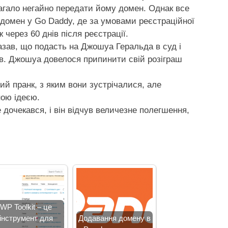
магало негайно передати йому домен. Однак все
домен у Go Daddy, де за умовами реєстраційної
через 60 днів після реєстрації.
казав, що подасть на Джошуа Геральда в суд і
ів. Джошуа довелося припинити свій розіграш
ий пранк, з яким вони зустрічалися, але
ою ідеєю.
 дочекався, і він відчув величезне полегшення,
WP Toolkit – це
інструмент для
Додавання домену в