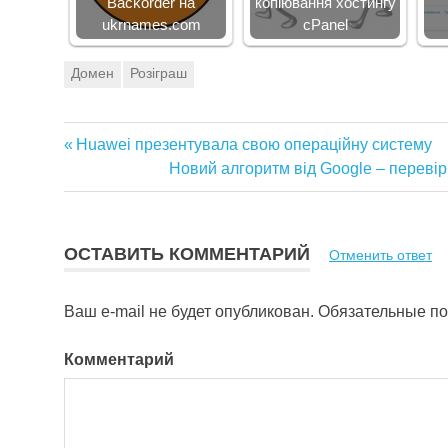
Backorder на
копіювання хостингу
ukrnames.com
cPanel
Домен
Розіграш
Предыдущая
Huawei презентувала свою операційну систему
Навигация
запись:
Следующая
Новий алгоритм від Google – перевір
запись:
по
записям
ОСТАВИТЬ КОММЕНТАРИЙ
Отменить ответ
Ваш e-mail не будет опубликован.
Обязательные п
Комментарий