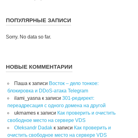
ПОПУЛЯРНЫЕ ЗАПИСИ
Sorry. No data so far.
НОВЫЕ КОММЕНТАРИИ
Паша
к записи
Восток – дело тонкое:
блокировка и DDoS-атака Telegram
ilami_yasna
к записи
301-редирект:
переадресация с одного домена на другой
ukrnames
к записи
Как проверить и очистить
свободное место на сервере VDS
Oleksandr Dadak
к записи
Как проверить и
очистить свободное место на сервере VDS