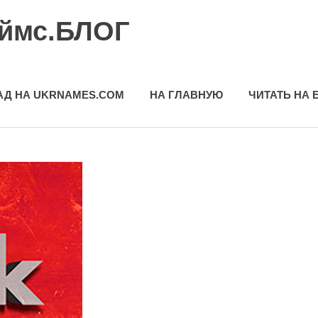
еймс.БЛОГ
АД НА UKRNAMES.COM
НА ГЛАВНУЮ
ЧИТАТЬ НА 