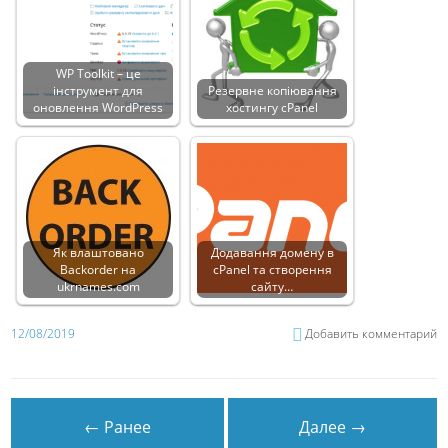
WP Toolkit – це
інструмент для
Резервне копіювання
оновлення WordPress
хостингу cPanel
Як влаштовано
Додавання домену в
Backorder на
cPanel та створення
ukrnames.com
сайту…
12/08/2019
Добавить комментарий
← Ранее
Далее →