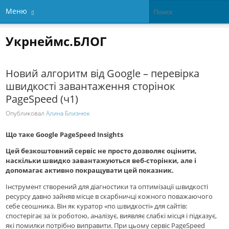
Меню
Укрнеймс.БЛОГ
Новий алгоритм від Google – перевірка
швидкості завантаження сторінок
PageSpeed (ч1)
Опубликовал
Алина Близнюк
Що таке Google PageSpeed ​​Insights
Цей безкоштовний сервіс не просто дозволяє оцінити,
наскільки швидко завантажуються веб-сторінки, але і
допомагає активно покращувати цей показник.
Інструмент створений для діагностики та оптимізації швидкості
ресурсу давно зайняв місце в скарбничці кожного поважаючого
себе сеошника. Він як куратор «по швидкості» для сайтів:
спостерігає за їх роботою, аналізує, виявляє слабкі місця і підказує,
які помилки потрібно виправити. При цьому сервіс PageSpeed ​​