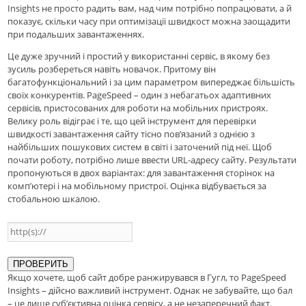
Insights не просто радить вам, над чим потрібно попрацювати, а й
показує, скільки часу при оптимізації швидкост можна заощадити
при подальших завантаженнях.
Це дуже зручний і простий у використанні сервіс, в якому без
зусиль розбереться навіть новачок. Притому він
багатофункціональний і за цим параметром випереджає більшість
своїх конкурентів. PageSpeed – один з небагатьох адаптивних
сервісів, пристосованих для роботи на мобільних пристроях.
Велику роль відіграє і те, що цей інструмент для перевірки
швидкості завантаження сайту тісно пов’язаний з однією з
найбільших пошукових систем в світі і заточений під неї. Щоб
почати роботу, потрібно лише ввести URL-адресу сайту. Результати
пропонуються в двох варіантах: для завантаження сторінок на
комп’ютері і на мобільному пристрої. Оцінка відбувається за
стобальною шкалою.
ПРОВЕРИТЬ
Якщо хочете, щоб сайт добре ранжирувався в Гугл, то PageSpeed
Insights – дійсно важливий інструмент. Однак не забувайте, що бал
– це лише суб’єктивна оцінка сервісу, а не незаперечний факт.