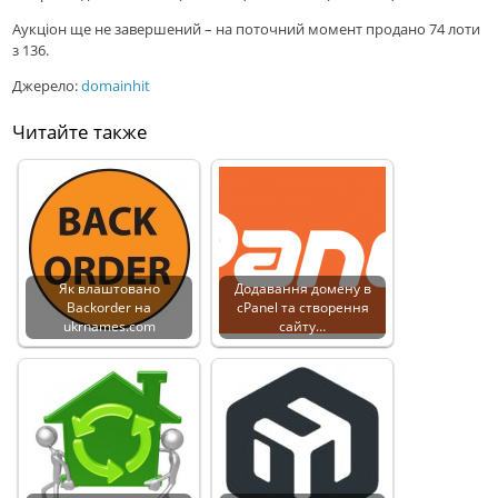
Аукціон ще не завершений – на поточний момент продано 74 лоти
з 136.
Джерело:
domainhit
Читайте также
Як влаштовано
Додавання домену в
Backorder на
cPanel та створення
ukrnames.com
сайту…