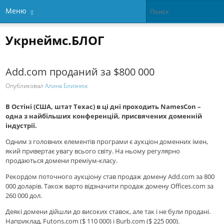
Меню
Укрнеймс.БЛОГ
Add.com проданий за $800 000
Опубликовал
Алина Близнюк
В Остіні (США, штат Техас) в ці дні проходить NamesCon –
одна з найбільших конференцій, присвячених доменній
індустрії.
Одним з головних елементів програми є аукціон доменних імен,
який привертає увагу всього світу. На ньому регулярно
продаються домени преміум-класу.
Рекордом поточного аукціону став продаж домену Add.com за 800
000 доларів. Також варто відзначити продаж домену Offices.com за
260 000 дол.
Деякі домени дійшли до високих ставок, але так і не були продані.
Наприклад, Futons.com ($ 110 000) і Burb.com ($ 225 000).