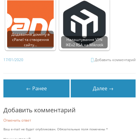
Додавання домену в
cPanel та створення
Налаштування VPN
сайту…
IKEv2 RSA на Mikrotik
17/01/2020
Добавить комментарий
← Ранее
Далее →
Добавить комментарий
Отменить ответ
Ваш e-mail не будет опубликован.
Обязательные поля помечены
*