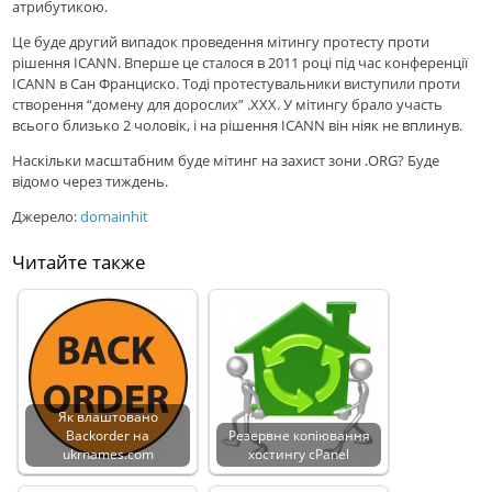
атрибутикою.
Це буде другий випадок проведення мітингу протесту проти
рішення ICANN. Вперше це сталося в 2011 році під час конференції
ICANN в Сан Франциско. Тоді протестувальники виступили проти
створення “домену для дорослих” .XXX. У мітингу брало участь
всього близько 2 чоловік, і на рішення ICANN він ніяк не вплинув.
Наскільки масштабним буде мітинг на захист зони .ORG? Буде
відомо через тиждень.
Джерело:
domainhit
Читайте также
Як влаштовано
Backorder на
Резервне копіювання
ukrnames.com
хостингу cPanel