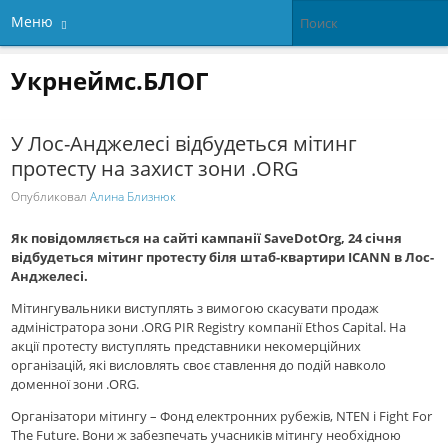
Меню
Укрнеймс.БЛОГ
У Лос-Анджелесі відбудеться мітинг
протесту на захист зони .ORG
Опубликовал
Алина Близнюк
Як повідомляється на сайті кампанії SaveDotOrg, 24 січня
відбудеться мітинг протесту біля штаб-квартири ICANN в Лос-
Анджелесі.
Мітингувальники виступлять з вимогою скасувати продаж
адміністратора зони .ORG PIR Registry компанії Ethos Capital. На
акції протесту виступлять представники некомерційних
організацій, які висловлять своє ставлення до подій навколо
доменної зони .ORG.
Організатори мітингу – Фонд електронних рубежів, NTEN і Fight For
The Future. Вони ж забезпечать учасників мітингу необхідною