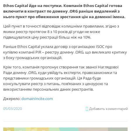
Ethos Capital йде на поступки. Компанія Ethos Capital готова
включити в контракт по домену .ORG раніше видалений з
нього пункт про обмеження зростання цін на доменні імена.
Цей пункт в точності відповідає колишніми правилами, згідно з
якими реєстр протягом 8 з 10 років дії угоди не може
підвищуватися ціну реєстрації більш ніж на 10%.
Раніше Ethos Capital уклала договір з організацією ISOC про
купівлю компанії PIR – реєстру домену .ORG, що викликало критику
з боку громадських організацій.
Крім того, компанія пропонує створення так званої Наглядової
Ради домену .ORG, куди увійдуть експерти, правозахисники та
представники громадських організацій. Ця Рада буде
консультувати реєстр з питань, пов’язаних з цензурою та
використанням персональних даних реєстрантів.
Джерело:
domainIncite.com
05/03/2020
Добавить комментарий