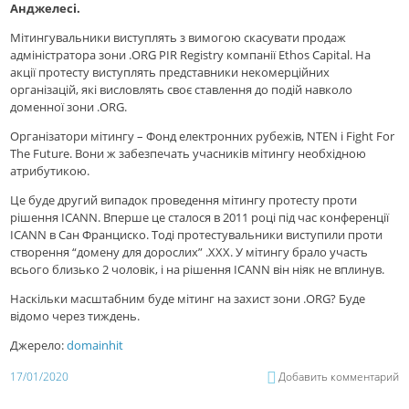
Анджелесі.
Мітингувальники виступлять з вимогою скасувати продаж
адміністратора зони .ORG PIR Registry компанії Ethos Capital. На
акції протесту виступлять представники некомерційних
організацій, які висловлять своє ставлення до подій навколо
доменної зони .ORG.
Організатори мітингу – Фонд електронних рубежів, NTEN і Fight For
The Future. Вони ж забезпечать учасників мітингу необхідною
атрибутикою.
Це буде другий випадок проведення мітингу протесту проти
рішення ICANN. Вперше це сталося в 2011 році під час конференції
ICANN в Сан Франциско. Тоді протестувальники виступили проти
створення “домену для дорослих” .XXX. У мітингу брало участь
всього близько 2 чоловік, і на рішення ICANN він ніяк не вплинув.
Наскільки масштабним буде мітинг на захист зони .ORG? Буде
відомо через тиждень.
Джерело:
domainhit
17/01/2020
Добавить комментарий