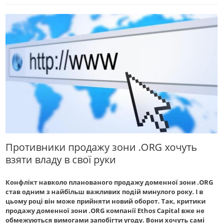
Противники продажу зони .ORG хочуть
взяти владу в свої руки
Конфлікт навколо планованого продажу доменної зони .ORG
став одним з найбільш важливих подій минулого року. І в
цьому році він може прийняти новий оборот. Так, критики
продажу доменної зони .ORG компанії Ethos Capital вже не
обмежуються вимогами запобігти угоду. Вони хочуть самі