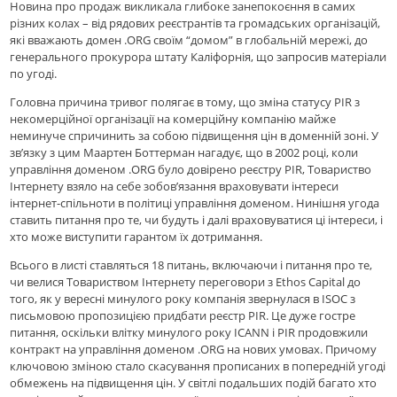
Новина про продаж викликала глибоке занепокоєння в самих
різних колах – від рядових реєстрантів та громадських організацій,
які вважають домен .ORG своїм “домом” в глобальній мережі, до
генерального прокурора штату Каліфорнія, що запросив матеріали
по угоді.
Головна причина тривог полягає в тому, що зміна статусу PIR з
некомерційної організації на комерційну компанію майже
неминуче спричинить за собою підвищення цін в доменній зоні. У
зв’язку з цим Маартен Боттерман нагадує, що в 2002 році, коли
управління доменом .ORG було довірено реєстру PIR, Товариство
Інтернету взяло на себе зобов’язання враховувати інтереси
інтернет-спільноти в політиці управління доменом. Нинішня угода
ставить питання про те, чи будуть і далі враховуватися ці інтереси, і
хто може виступити гарантом їх дотримання.
Всього в листі ставляться 18 питань, включаючи і питання про те,
чи велися Товариством Інтернету переговори з Ethos Capital до
того, як у вересні минулого року компанія звернулася в ISOC з
письмовою пропозицією придбати реєстр PIR. Це дуже гостре
питання, оскільки влітку минулого року ICANN і PIR продовжили
контракт на управління доменом .ORG на нових умовах. Причому
ключовою зміною стало скасування прописаних в попередній угоді
обмежень на підвищення цін. У світлі подальших подій багато хто