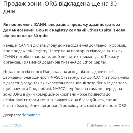
Продаж зони .ORG відкладена ще на 30
днів
Як повідомляє ICANN, операція з продажу адміністратора
доменної зони .ORG PIR Registry компанії Ethos Capital знову
відкладена на 30 днів.
Раніше ICANN відклала угоду до надходження докладної інформації
про продаж PIR Registry. Тепер вона повторно відкладена, так як
ICANN потрібен час на те, щоб вивчити отримані дані. Також у
організації з’явилися додаткові питання до Ethos Capital.
Незалежно від цього Національна асоціація посадових осіб
державної благодійності (NASCO) звернулася до ICANN з проханням
відкласти угоду, так як експертам організації потрібен час для того,
щоб вивчити її подробиці. NASCO стурбована тим, що передача
зони .ORG в руки комерційної компанії може привести до
нецільової витрати коштів, виділених на благодійність, так як
багато благодійних організацій розміщують свої сайти в зоні .ORG.
Джерело:
domainhit
22/01/2020
Добавить комментарий