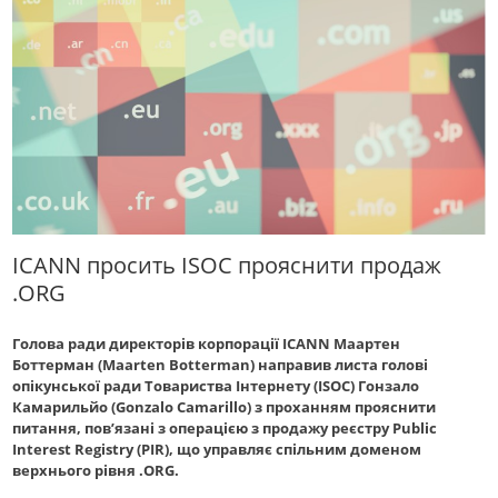
ICANN просить ISOC прояснити продаж
.ORG
Голова ради директорів корпорації ICANN Маартен
Боттерман (Maarten Botterman) направив листа голові
опікунської ради Товариства Інтернету (ISOC) Гонзало
Камарильйо (Gonzalo Camarillo) з проханням прояснити
питання, пов’язані з операцією з продажу реєстру Public
Interest Registry (PIR), що управляє спільним доменом
верхнього рівня .ORG.