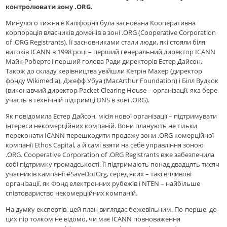
контролювати зону .ORG.
Минулого тижня в Каліфорнії була заснована Кооперативна
корпорація власників доменів в зоні .ORG (Cooperative Corporation
of .ORG Registrants). Її засновниками стали люди, які стояли біля
витоків ICANN в 1998 році – перший генеральний директор ICANN
Майк Робертс і перший голова Ради директорів Естер Дайсон.
Також до складу керівництва увійшли Кетрін Махер (директор
фонду Wikimedia), Джефф Убуа (MacArthur Foundation) і Білл Вудкок
(виконавчий директор Packet Clearing House – організації, яка бере
участь в технічній підтримці DNS в зоні .ORG).
Як повідомила Естер Дайсон, місія нової організації – підтримувати
інтереси некомерційних компаній. Вони планують не тільки
переконати ICANN перешкодити продажу зони .ORG комерційної
компанії Ethos Capital, а й самі взяти на себе управління зоною
.ORG. Cooperative Corporation of .ORG Registrants вже забезпечила
собі підтримку громадськості. Її підтримають понад двадцять тисяч
учасників кампанії #SaveDotOrg, серед яких – такі впливові
організації, як Фонд електронних рубежів і NTEN – найбільше
співтовариство некомерційних компаній.
На думку експертів, цей план виглядає божевільним. По-перше, до
цих пір толком не відомо, чи має ICANN повноваження