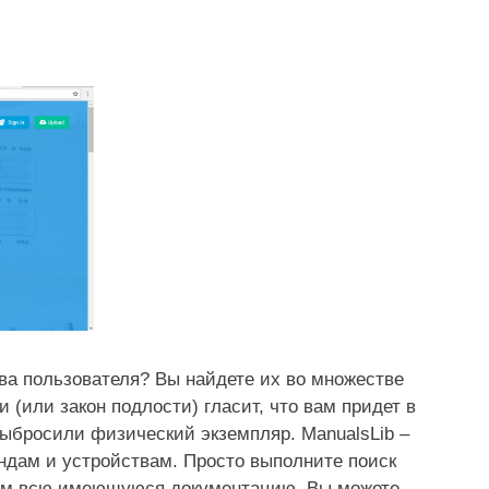
тва пользователя? Вы найдете их во множестве
 (или закон подлости) гласит, что вам придет в
 выбросили физический экземпляр. ManualsLib –
ндам и устройствам. Просто выполните поиск
 вам всю имеющуюся документацию. Вы можете