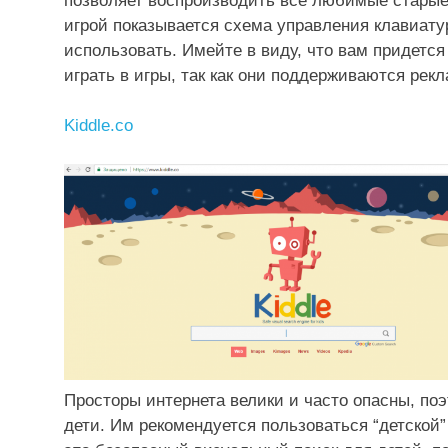
позволяет воспроизводить все любимые старые
игрой показывается схема управления клавиатур
использовать. Имейте в виду, что вам придется
играть в игры, так как они поддерживаются рек
Kiddle.co
Просто
ры ин
терне
та велики и часто опасны, по
дети. Им рекомендуется пользоваться “детской