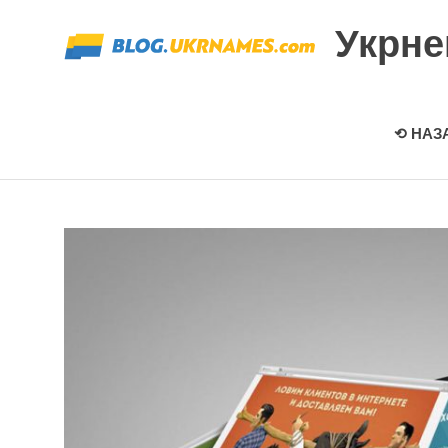
Перейти
Укрн
к
содержимому
⟲ НАЗ