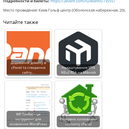
Подробности и билеты:
https://2event.com/ru/events/735557
Место проведения: Киев Гольф центр (Оболонская набережная, 20).
Читайте также
Додавання домену в
cPanel та створення
Налаштування VPN
сайту…
IKEv2 RSA на Mikrotik
WP Toolkit – це
інструмент для
Резервне копіювання
оновлення WordPress
хостингу cPanel