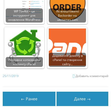
WP Toolkit – це
Як влаштовано
інструмент для
Backorder на
оновлення WordPress
ukrnames.com
Додавання домену в
Резервне копіювання
cPanel та створення
хостингу cPanel
сайту…
25/11/2019
Добавить комментарий
← Ранее
Далее →