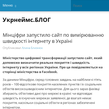
Меню
Укрнеймс.БЛОГ
Мінціфри запустило сайт по вимірюванню
швидкості інтернету в Україні
Опубликовал
Алина Близнюк
Міністерство цифрової трансформації запустило сайт, який
допоможе визначити реальне покриття і швидкість
інтернету у всіх регіонах України. Про це повідомляється на
сторінці міністерства в Facebook.
За даними Мінціфри, серед головних завдань на найближчі п’ять
рокiв – 100-відсоткове покриття населених пунктів і їх соціальних
об’єктів високошвидкісним інтернетом. Для цього зараз фахівці
збирають об’єктивні дані про мережі в країні: чи відповідає
швидкість в існуючих мережах заявленої, де взагалі немає
покриття, наскільки соціальні об’єкти в регіонах забезпечені
інтернетом.