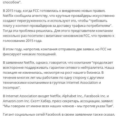
способом”.
В 2015 году, когда FCC готовилась к внедрению новых правил,
Netflix сообщила агентству, что крупные провайдеры искусственно
создают перегруженность и используют это, чтобы “требовать
плату у контент-провайдеров за доставку трафика потребителям”.
Тогда эта проблема решилась. Для этого представители компании
несколько раз посетили с визитами чиновников FCC, что привело к
голосованию 2015 года.
В этом году, напротив, компания отправила две заявки, но FCC не
фиксируют никаких посещений.
В заявлении Netflix, однако, говорится, что компания “продолжает
всесторонне поддерживать гарантии сетевого нейтралитета. Наша
позиция не изменилась, несмотря на рост нашего бизнеса. В
течение многих лет мы работаем по одну сторону с другими
техническими компаниями в группах Internet Association и
Incompas”.
В Internet Association входят Netflix, Alphabet Inc., Facebook Inc. и
Amazon.сom Inc. Скотт Хабер, пресс-секретарь ассоциации, заявил:
“Мы говорим от имени всех наших членов – мы против указа Пая”.
Гигант социальных сетей Facebook в своем заявлении также сказал,