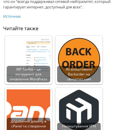
что он “всегда поддерживал сетевой нейтралитет, который
гарантирует интернет, доступный для всех”.
Источник
Читайте также
WP Toolkit – це
Як влаштовано
інструмент для
Backorder на
оновлення WordPress
ukrnames.com
Додавання домену в
cPanel та створення
Налаштування VPN