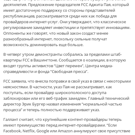
десятилетия. Предложение председателя FCC Аджита Пая, который
имеет достаточную поддержку со стороны представителей
республиканцев, рассматривается среди них как победа для
провайдеров интернет-услуг. Они утверждают, что классическое
регулирование замедляет инвестиции и препятствует инновациям.
Оппоненты же говорят, что новый закон создаст менее
разнообразный интернет, поскольку сильные получат
возможность доминировать еще больше.
В четверг утром демонстранты собрались за пределами штаб-
квартиры FCC в Вашингтоне. Сообщается о коалиции, в которую
входят группы активистов “Цвет перемен”, Центра медиа-
справедливости и фонда “Свободная пресса”.
FCC заявила, что внесла поправки в свой указ в связи с некоторыми
неясностями. В частности, указ Пая не рассматривает, как
поступать, если провайдер широкополосного доступа
заблокирован или его веб-трафик замедлен. Главный технический
директор Эрик Бургер назвал изменения “нормальной частью
процесса” и теперь полностью поддерживает указ.
Галлант считает, что крупнейшие контент-провайдеры теперь
имеют преимущество перед интернет-провайдерами. “Если
Facebook, Netflix, Google или Amazon аннулируют свое присутствие