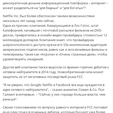
демократичная доныне информационная платформа – интернет –
может разделиться на “для бедных” и “для богатых”?
Netflix Inc. был более обеспокоен такими возможностями
несколько лет назад, чем сейчас.
Одна из причин: компания, базирующаяся в Лос-Гатос, штат
Калифорния, начавшая с почтовой рассылки фильмов на DVD-
дисках, превратилась в онлайн видео-провайдера, стоимостью 12
миллиардов долларов. Компания знает, что провайдерам
широкополосного доступа нужна его 53х-миллионная аудитория
американских подписчиков, равно как и эксклюзивные фильмы и
телесериалы, такие как «Корона» и «Очень странные дела», чтобы
удовлетворять ожидания.
Другие веб-компании также выросли со времен горячих дебатов о
сетевом нейтралитете в 2014 году. Новообретенная сила может
защитить их от негативных последствий указа FCC.
“Я не уверен, что Google, Netflix и Facebook все еще нуждаются в
идее сетевого нейтралитета”, – сказал аналитик Cowen & Co. Пол
Галлант в интервью. – “Сейчас у них гораздо больше власти, чем
раньше”.
Своим голосованием по вопросу равного интернета FCC поставит
еще одну точку в огненных дебатах, которые бушуют уже более