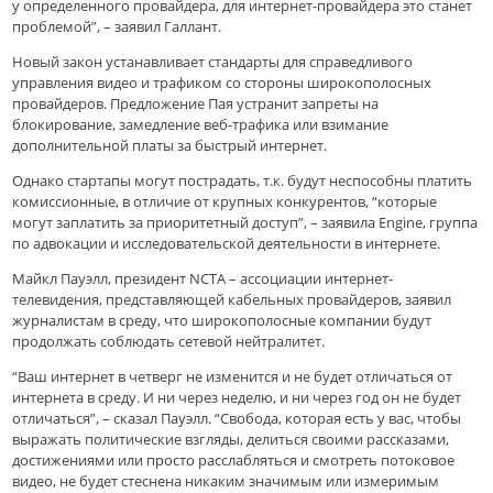
у определенного провайдера, для интернет-провайдера это станет
проблемой”, – заявил Галлант.
Новый закон устанавливает стандарты для справедливого
управления видео и трафиком со стороны широкополосных
провайдеров. Предложение Пая устранит запреты на
блокирование, замедление веб-трафика или взимание
дополнительной платы за быстрый интернет.
Однако стартапы могут пострадать, т.к. будут неспособны платить
комиссионные, в отличие от крупных конкурентов, “которые
могут заплатить за приоритетный доступ”, – заявила Engine, группа
по адвокации и исследовательской деятельности в интернете.
Майкл Пауэлл, президент NCTA – ассоциации интернет-
телевидения, представляющей кабельных провайдеров, заявил
журналистам в среду, что широкополосные компании будут
продолжать соблюдать сетевой нейтралитет.
“Ваш интернет в четверг не изменится и не будет отличаться от
интернета в среду. И ни через неделю, и ни через год он не будет
отличаться”, – сказал Пауэлл. “Свобода, которая есть у вас, чтобы
выражать политические взгляды, делиться своими рассказами,
достижениями или просто расслабляться и смотреть потоковое
видео, не будет стеснена никаким значимым или измеримым