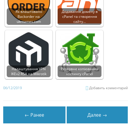
Як влаштовано
Додавання домену в
Backorder на
cPanel та створення
ukrnames.com
сайту…
Налаштування VPN
Резервне копіювання
IKEv2 RSA на Mikrotik
хостингу cPanel
06/12/2019
Добавить комментарий
← Ранее
Далее →