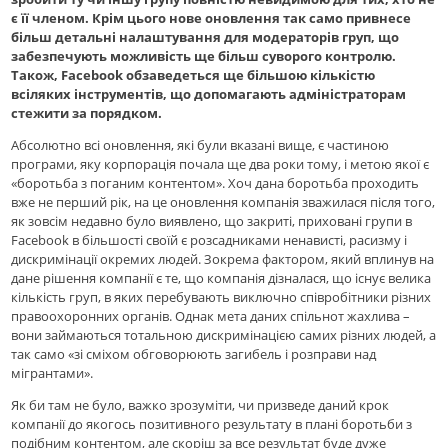
є її членом. Крім цього нове оновлення так само привнесе
більш детальні налаштування для модераторів груп, що
забезпечують можливість ще більш суворого контролю.
Також, Facebook обзаведеться ще більшою кількістю
всіляких інструментів, що допомагають адміністраторам
стежити за порядком.
Абсолютно всі оновлення, які були вказані вище, є частиною
програми, яку корпорація почала ще два роки тому, і метою якої є
«боротьба з поганим контентом». Хоч дана боротьба проходить
вже не перший рік, на це оновлення компанія зважилася після того,
як зовсім недавно було виявлено, що закриті, приховані групи в
Facebook в більшості своїй є розсадниками ненависті, расизму і
дискримінації окремих людей. Зокрема фактором, який вплинув на
дане рішення компанії є те, що компанія дізналася, що існує велика
кількість груп, в яких перебувають виключно співробітники різних
правоохоронних органів. Однак мета даних спільнот жахлива –
вони займаються тотальною дискримінацією самих різних людей, а
так само «зі сміхом обговорюють загибель і розправи над
мігрантами».
Як би там не було, важко зрозуміти, чи призведе даний крок
компанії до якогось позитивного результату в плані боротьби з
подібним контентом, але скоріш за все результат буде дуже