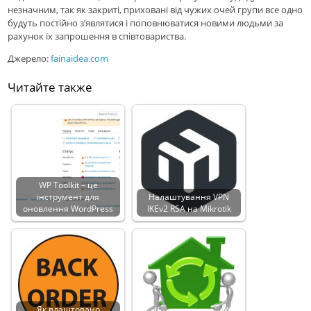
незначним, так як закриті, приховані від чужих очей групи все одно
будуть постійно з’являтися і поповнюватися новими людьми за
рахунок їх запрошення в співтовариства.
Джерело:
fainaidea.com
Читайте также
WP Toolkit – це
інструмент для
Налаштування VPN
оновлення WordPress
IKEv2 RSA на Mikrotik
Як влаштовано