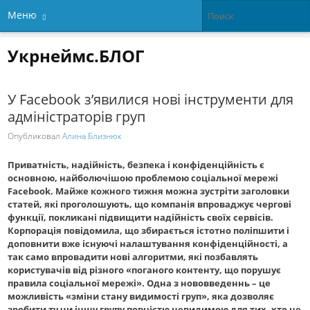
Меню
Укрнеймс.БЛОГ
У Facebook з’явилися нові інструменти для
адміністраторів груп
Опубликовал
Алина Близнюк
Приватність, надійність, безпека і конфіденційність є
основною, найболючішою проблемою соціальної мережі
Facebook. Майже кожного тижня можна зустріти заголовки
статей, які проголошують, що компанія впроваджує чергові
функції, покликані підвищити надійність своїх сервісів.
Корпорація повідомила, що збирається істотно поліпшити і
доповнити вже існуючі налаштування конфіденційності, а
так само впровадити нові алгоритми, які позбавлять
користувачів від різного «поганого контенту, що порушує
правила соціальної мережі». Одна з нововведеннь – це
можливість «зміни стану видимості груп», яка дозволяє
зробити ту чи іншу групу повністю невидимою для тих, хто не