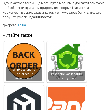
Відзначається також, що месенджер має намір докласти всіх зусиль,
щоб зберегти приватну природу платформи і захистити
користувачів від зловживань, тому він уже зараз банить тих, хто
порушує умови надання послуг.
Джерело:
zn.ua
Читайте также
Як влаштовано
Backorder на
Резервне копіювання
ukrnames.com
хостингу cPanel